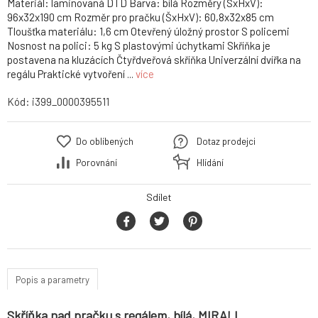
Materiál: laminovaná DTD Barva: bílá Rozměry (ŠxHxV):
96x32x190 cm Rozměr pro pračku (ŠxHxV): 60,8x32x85 cm
Tloušťka materiálu: 1,6 cm Otevřený úložný prostor S policemi
Nosnost na polici: 5 kg S plastovými úchytkami Skříňka je
postavena na kluzácích Čtyřdveřová skříňka Univerzální dvířka na
regálu Praktické vytvoření ...
více
Kód:
i399_0000395511
Do oblíbených
Dotaz prodejci
Porovnání
Hlídání
Sdílet
Popis a parametry
Skříňka nad pračku s regálem, bílá, MIRALI