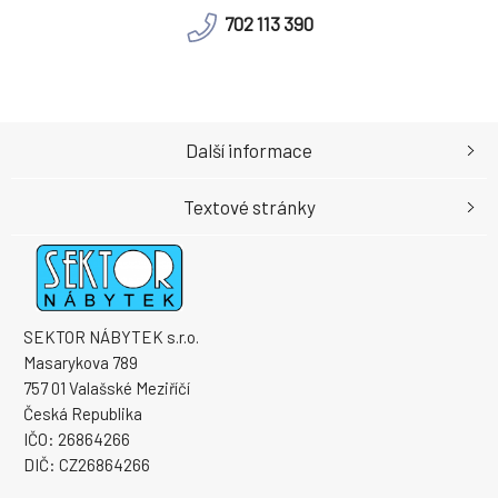
702 113 390
Další informace
Textové stránky
SEKTOR NÁBYTEK s.r.o.
Masarykova 789
757 01 Valašské Meziříčí
Česká Republika
IČO: 26864266
DIČ: CZ26864266