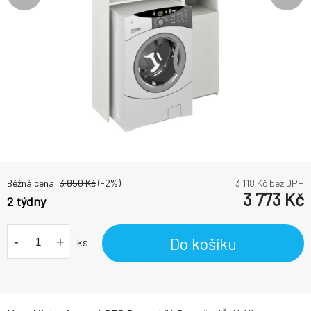
Běžná cena:
3 850
Kč
(-
2
%)
3 118
Kč bez DPH
3 773
Kč
2 týdny
-
+
Do košíku
ks