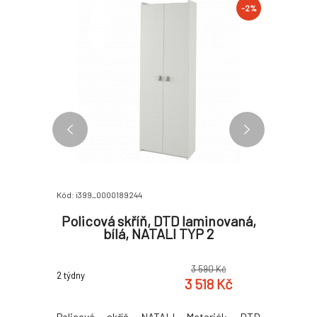
-2%
-2%
Kód: i399_0000189244
Kód: i399_0
, LEMI 3
Policová skříň, DTD laminovaná,
Komo
bílá, NATALI TYP 2
 Kč
3 590 Kč
2 týdny
2 týdny
 Kč
3 518 Kč