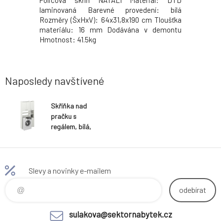
vým rámem
Policová skříň NATALI Materiál: DTD
Dvoudveř
bus / sklo
laminovaná Barevné provedení: bílá
bílá Mat
a (ŠxHxV):
Rozměry (ŠxHxV): 64x31,8x190 cm Tloušťka
(ŠxHxD): 
m Dodávaná
materiálu: 16 mm Dodávána v demontu
16 mm Hm
 zrcadla:
Hmotnost: 41.5kg
demontu. 
é v monte.
Naposledy navštívené
Skříňka nad
pračku s
regálem, bílá,
MIRALI
Slevy a novinky e-mailem
odebírat
sulakova@sektornabytek.cz