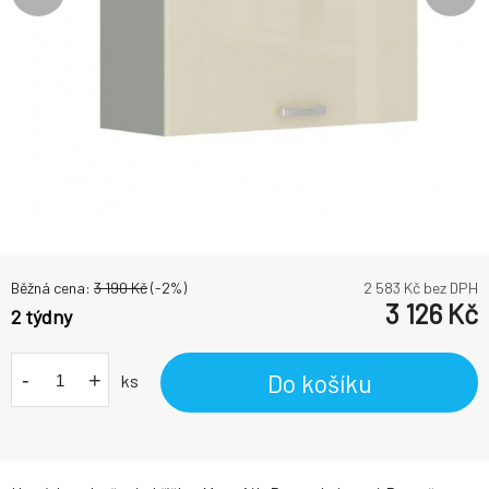
Běžná cena:
3 190
Kč
(-
2
%)
2 583
Kč bez DPH
3 126
Kč
2 týdny
-
+
Do košíku
ks