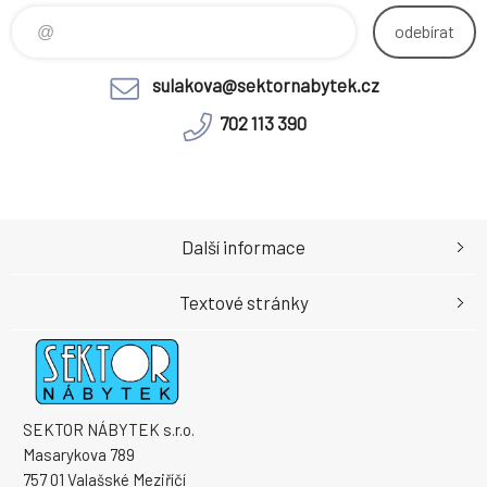
odebírat
sulakova@sektornabytek.cz
702 113 390
Další informace
Textové stránky
SEKTOR NÁBYTEK s.r.o.
Masarykova 789
757 01 Valašské Meziříčí