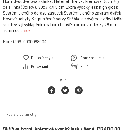
Horní dvoudveřová skříňka, Materiál: Barva: krémová Rozměry
celá linka (ŠxHxV): 80x31x71,5 cm Extra vysoký lesk high gloss
Systém tichého dorazu zásuvek Systém tichého zavírání dvířek
Kovové úchyty Korpus šedé barvy Skříňka se dvěma dvířky Dvířka
se otevírají vyklápěním nahoru tloušťka pracovní desky 28 mm,
horní i do...
více
Kód:
i399_0000088004
Do oblíbených
Dotaz prodejci
Porovnání
Hlídání
Sdílet
Popis a parametry
Skříňka horní, krémová vysoký lesk / šedá, PRADO 80