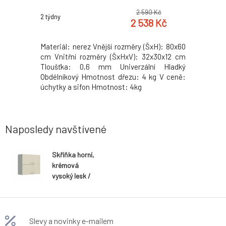
0 Kč
2 590 Kč
2 týdny
2 týdny
0 Kč
2 538 Kč
T NEW 021
Materiál: nerez Vnější rozměry (ŠxH): 80x60
Zasedací
minovaná +
cm Vnitřní rozměry (ŠxHxV): 32x30x12 cm
Materiálo
dub sonoma
Tloušťka: 0,6 mm Univerzální Hladký
ABS hrany
 Tloušťka
Obdélníkový Hmotnost dřezu: 4 kg V ceně:
Rozměry 
 demontu.
úchytky a sifon Hmotnost: 4kg
materiál
Hmotnost:
Naposledy navštívené
Skříňka horní,
krémová
vysoký lesk /
šedá, PRADO
80 GU-72
Slevy a novinky e-mailem