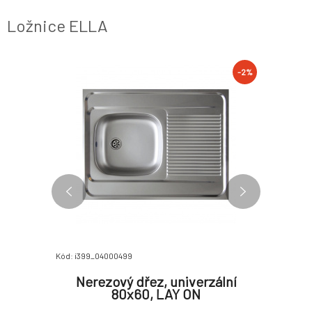
Ložnice ELLA
-2%
-2%
Kód: i399_04000499
Kód: i399_0
noma,
Nerezový dřez, univerzální
Zase
021 ZA
80x60, LAY ON
TEMPO