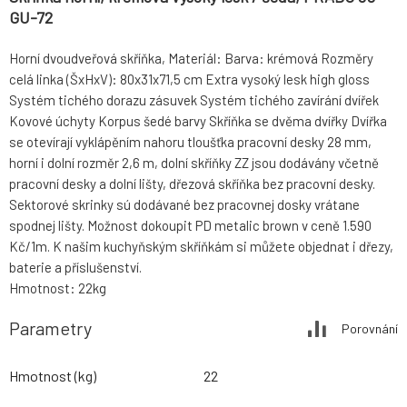
GU-72
Horní dvoudveřová skříňka, Materiál: Barva: krémová Rozměry
celá linka (ŠxHxV): 80x31x71,5 cm Extra vysoký lesk high gloss
Systém tichého dorazu zásuvek Systém tichého zavírání dvířek
Kovové úchyty Korpus šedé barvy Skříňka se dvěma dvířky Dvířka
se otevírají vyklápěním nahoru tloušťka pracovní desky 28 mm,
horní i dolní rozměr 2,6 m, dolní skříňky ZZ jsou dodávány včetně
pracovní desky a dolní lišty, dřezová skříňka bez pracovní desky.
Sektorové skrinky sú dodávané bez pracovnej dosky vrátane
spodnej lišty. Možnost dokoupit PD metalic brown v ceně 1.590
Kč/1m. K našim kuchyňským skříňkám si můžete objednat i dřezy,
baterie a příslušenství.
Hmotnost: 22kg
Parametry
Porovnání
Hmotnost (kg)
22