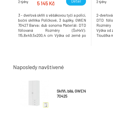
Detail
2 týdny
2 týdny
5 145 Kč
3 - dveřová skříň s věšákovou tyčí a policí,
2-dveřov
boční skříňka Poličkové, 3 šuplíky, GWEN
DTD fóli
70427 Barva: dub sonoma Materiál: DTD
Rozměry 
fóliovaná Rozměry (ŠxHxV):
Výška od 
115,8x49,5x200,4 cm Výška od země po
Tloušťka 
věšákovou tyč: 148 cm Tloušťka
tři šup
materiálu: 12 mm Dodávané v demontu.
Hmotnost
Hmotnost: 67kg
Naposledy navštívené
Skříň, bílá, GWEN
70425