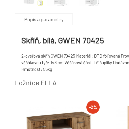
Popis a parametry
Skříň, bílá, GWEN 70425
2-dveřová skříň GWEN 70425 Materiál: DTD fóliovaná Pro
věšákovou tyč: 148 cm Věšáková část. Tři šuplíky Dodáva
Hmotnost: 55kg
Ložnice ELLA
-2%