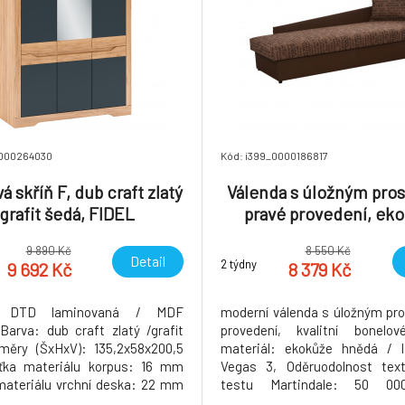
0000264030
Kód: i399_0000186817
 skříň F, dub craft zlatý
Válenda s úložným pro
 grafit šedá, FIDEL
pravé provedení, ek
hnědá + látka vzor, 
9 890 Kč
8 550 Kč
Detail
2 týdny
9 692 Kč
8 379 Kč
l: DTD laminovaná / MDF
moderní válenda s úložným pr
 Barva: dub craft zlatý /grafit
provedení, kvalitní bonelov
měry (ŠxHxV): 135,2x58x200,5
materiál: ekokůže hnědá / l
ťka materiálu korpus: 16 mm
Vegas 3, Oděruodolnost texti
materiálu vrchní deska: 22 mm
testu Martindale: 50 00
šáková tyč zrcadlo Dodávané v
Oděruodolnost ekokůže pod