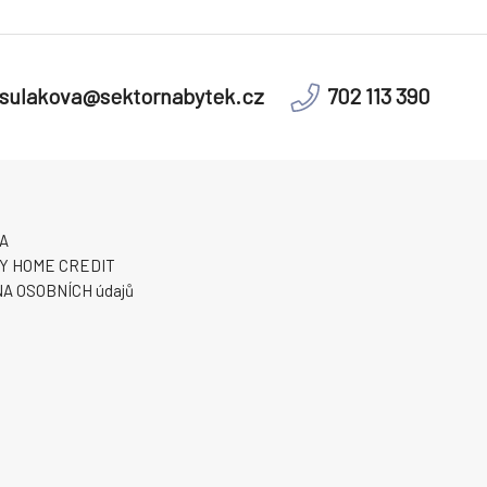
sulakova@sektornabytek.cz
702 113 390
A
Y HOME CREDIT
A OSOBNÍCH údajů