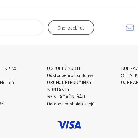
Chci
odebírat
K s.r.o.
O SPOLEČNOSTI
DOPRAV
9
Odstoupení od smlouvy
SPLÁTK
Meziříčí
OBCHODNÍ PODMÍNKY
OCHRAN
a
KONTAKTY
REKLAMAČNÍ ŘÁD
66
Ochrana osobních údajů