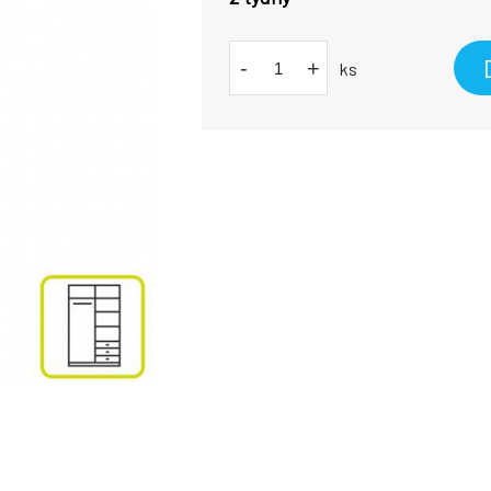
-
+
ks