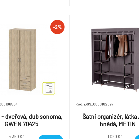
motnost: 116.4kg
Martindale: 100 000 oděrek
ŠxVxH: 205x63x84 cm, plocha 
ŠxD: 80x200 cm, výška x hloub
40x80 cm
-2%
0000106504
Kód: i399_0000182597
2 - dveřová, dub sonoma,
Šatní organizér, látka 
GWEN 70425
hnědá, METIN
4 350 Kč
1 090 Kč