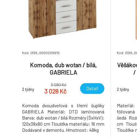
Kód: i399_0000209915
Kód: i399_
Komoda, dub wotan / bílá,
Věšáková
GABRIELA
/
3 090 Kč
Detail
2 týdny
2 týdny
3 028 Kč
Komoda dvoudveřová s třemi šuplíky
Materiá
GABRIELA Materiál: DTD laminovaná
fóliovaná
Barva: dub wotan / bílá Rozměry (ŠxHxV):
šedá Roz
120x38x80 cm Tloušťka materiálu: 16 mm
cm Tlouš
Dodávané v demontu. Hmotnost: 48kg
Tloušťka 
police vě