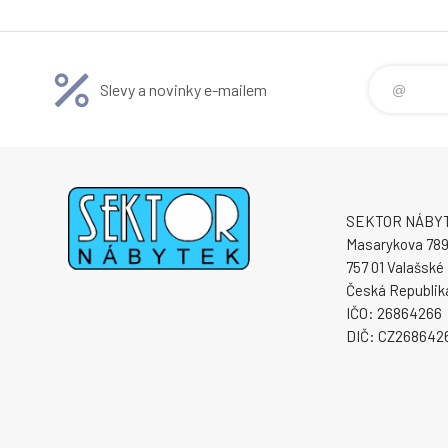
Slevy a novinky e-mailem
SEKTOR NÁBYTE
Masarykova 78
757 01 Valašské 
Česká Republik
IČO: 26864266
DIČ: CZ268642