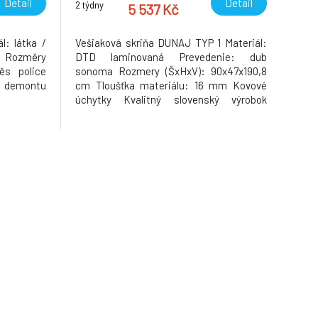
Detail
Detail
2 týdny
5 537 Kč
l: látka /
Vešiaková skriňa DUNAJ TYP 1 Materiál:
á Rozměry
DTD laminovaná Prevedenie: dub
ěs police
sonoma Rozmery (ŠxHxV): 90x47x190,8
 demontu
cm Tloušťka materiálu: 16 mm Kovové
úchytky Kvalitný slovenský výrobok
Dodávané v demonte. Hmotnost: 55.5kg