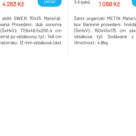
Detail
3-5 týdnů
4 263 Kč
1 068 Kč
á skříň GWEN 70425 Materiál:
Šatní organizér METIN Materiá
ovaná Provedení: dub sonoma
kov Barevné provedení: hněd
(ŠxHxV): 77,6x49,5x200,4 cm
(ŠxHxV): 150x45x175 cm záv
země po věšákovou tyč: 148 cm
věšáková tyč Dodávané v
materiálu: 12 mm věšáková část
Hmotnost: 4.8kg
líky Dodávané v demontu
: 53.5kg