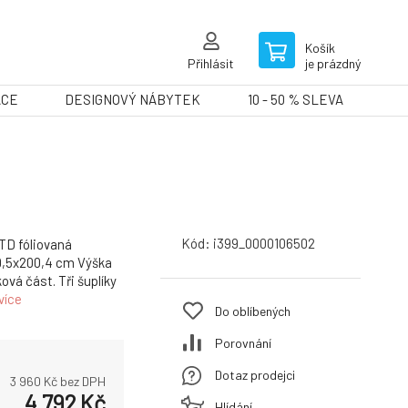
Košík
Přihlásit
je prázdný
ACE
DESIGNOVÝ NÁBYTEK
10 - 50 % SLEVA
Kód:
i399_0000106502
TD fóliovaná
49,5x200,4 cm Výška
vá část. Tři šuplíky
více
Do oblíbených
Porovnání
Dotaz prodejci
3 960
Kč bez DPH
4 792
Kč
Hlídání