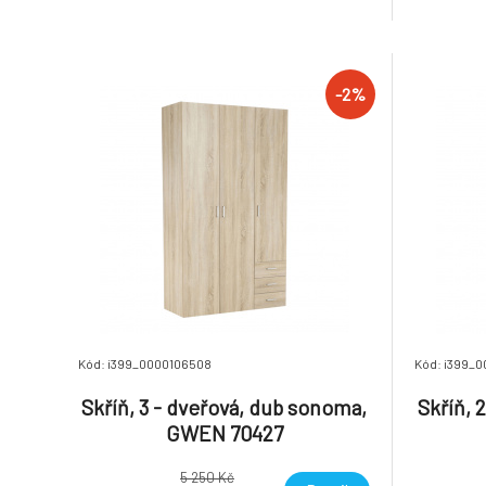
demontu H
-2%
Kód: i399_0000106508
Kód: i399_
Skříň, 3 - dveřová, dub sonoma,
Skříň, 
GWEN 70427
5 250 Kč