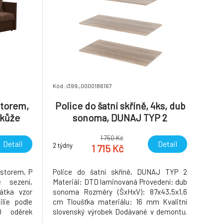
Kód: i399_0000186167
storem,
Police do šatní skříně, 4ks, dub
okůže
sonoma, DUNAJ TYP 2
JUDIT
1 750 Kč
Detail
Detail
2 týdny
1 715 Kč
ostorem, P
Police do šatní skříně, DUNAJ TYP 2
é sezení,
Materiál: DTD laminovaná Provedení: dub
átka vzor
sonoma Rozměry (ŠxHxV): 87x43,5x1,6
lie podle
cm Tloušťka materiálu: 16 mm Kvalitní
0 oděrek
slovenský výrobek Dodávané v demontu.
le testu
Hmotnost: 46kg