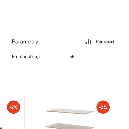
Parametry
Porovnání
Hmotnost (kg)
55
-2%
-2%