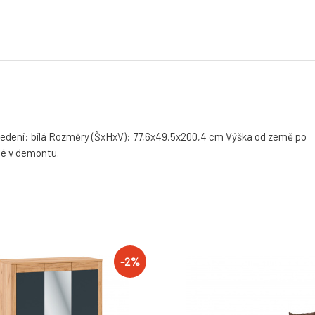
vedení: bílá Rozměry (ŠxHxV): 77,6x49,5x200,4 cm Výška od země po
né v demontu.
-2%