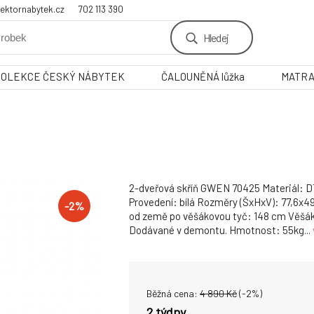
ektornabytek.cz
702 113 390
Hledej
KOLEKCE ČESKÝ NÁBYTEK
ČALOUNĚNÁ lůžka
MATR
2-dveřová skříň GWEN 70425 Materiál: D
Provedení: bílá Rozměry (ŠxHxV): 77,6x
-
2
%
od země po věšákovou tyč: 148 cm Věšáko
Dodávané v demontu. Hmotnost: 55kg...
Běžná cena:
4 890
Kč
(-
2
%)
2 týdny