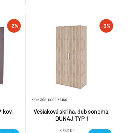
 rozměry:
na spaní:
ka sezení:
-2%
-2%
Kód: i399_0000186166
/ kov,
Vešiaková skriňa, dub sonoma,
DUNAJ TYP 1
5 650 Kč