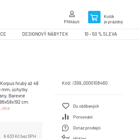
Košík
Přihlásit
je prázdný
ACE
DESIGNOVÝ NÁBYTEK
10 - 50 % SLEVA
Kód:
i399_0000108460
 Korpus hrubý až 48
16 mm, úchytky
any, Barevné
 96x58x192 cm.
Do oblíbených
.
více
Porovnání
Dotaz prodejci
6 633
Kč bez DPH
Hlídání