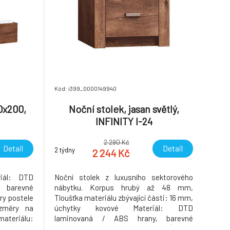
Kód: i399_0000149940
60x200,
Noční stolek, jasan světlý,
INFINITY I-24
2 290 Kč
Detail
Detail
2 týdny
2 244 Kč
riál: DTD
Noční stolek z luxusního sektorového
 barevné
nábytku. Korpus hrubý až 48 mm,
ry postele
Tloušťka materiálu zbývající části: 16 mm,
změry na
úchytky kovové Materiál: DTD
materiálu:
laminovaná / ABS hrany, barevné
zbývající
provedení: jasan světlý, Rozměry ŠxHxV: