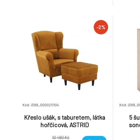
Možnost dokoupení LED osvětlení v ceně
Dodávané
890 Kč. Dodávané v demontu. Hmotnost:
31.5kg
-2%
Kód: i399_0000211104
Kód: i399_0
Křeslo ušák, s taburetem, látka
5 š
hořčicová, ASTRID
son
10 490 Kč