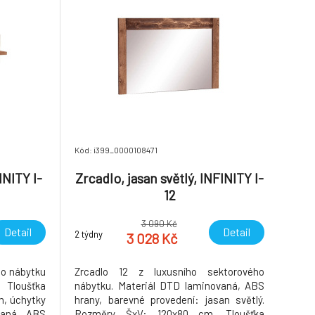
Kód: i399_0000108471
INITY I-
Zrcadlo, jasan světlý, INFINITY I-
12
3 090 Kč
Detail
Detail
2 týdny
3 028 Kč
ho nábytku
Zrcadlo 12 z luxusního sektorového
Tloušťka
nábytku. Materiál DTD laminovaná, ABS
m, úchytky
hrany, barevné provedení: jasan světlý.
vaná, ABS
Rozměry ŠxV: 120x80 cm. Tloušťka