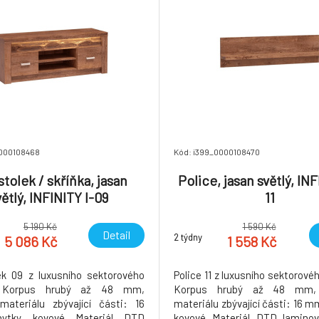
0000108468
Kód: i399_0000108470
tolek / skříňka, jasan
Police, jasan světlý, INF
větlý, INFINITY I-09
11
5 190 Kč
1 590 Kč
Detail
2 týdny
5 086 Kč
1 558 Kč
k 09 z luxusního sektorového
Police 11 z luxusního sektorové
. Korpus hrubý až 48 mm,
Korpus hrubý až 48 mm, 
materiálu zbývající části: 16
materiálu zbývající části: 16 m
ytky kovové Materiál DTD
kovové Materiál DTD lamino