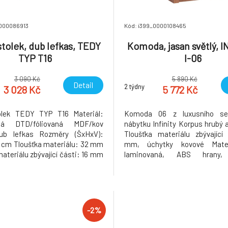
0000086913
Kód: i399_0000108465
tolek, dub lefkas, TEDY
Komoda, jasan světlý, I
TYP T16
I-06
3 090 Kč
5 890 Kč
Detail
2 týdny
3 028 Kč
5 772 Kč
olek TEDY TYP T16 Materiál:
Komoda 06 z luxusního sek
aná DTD/fóliovaná MDF/kov
nábytku Infinity Korpus hrubý
ub lefkas Rozměry (ŠxHxV):
Tloušťka materiálu zbývající
cm Tloušťka materiálu: 32 mm
mm, úchytky kovové Mate
ateriálu zbývající části: 16 mm
laminovaná, ABS hrany,
 Rustikální styl Ozdobné lišty
provedení: jasan světlý. Rozm
chyty Dva šuplíky Dodáváno v
76x42x127 cm. Možnost doko
Hmotnost: 18.3kg
osvětlení v ceně 840 Kč. D
demontu. Hmotnost: 54kg
-2%