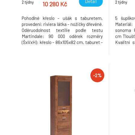
Detail
2 týdny
2 týdny
10 280 Kč
Pohodlné křeslo - ušák s taburetem,
5 šuplí
provedení: riviera látka - nožičky dřevěné.
Materiál
Oděruodolnost textilie podle testu
sonoma R
Martindale: 90 000 oděrek rozměry
cm Tloušť
(ŠxVxH): křeslo - 86x105x82 cm, taburet -
Kvalitní 
53x42x53 cm, Výška spodního prostoru
demontu.
od podlahy: 13 cm Nosnost křesla: 120 kg
Nosnost taburetu: 90 kg Dodávané v
demontu Možnost objednání v
-2%