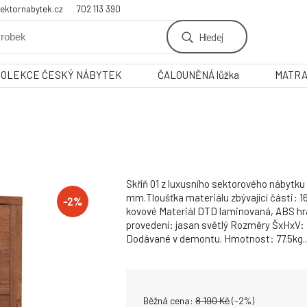
ektornabytek.cz
702 113 390
Hledej
KOLEKCE ČESKÝ NÁBYTEK
ČALOUNĚNÁ lůžka
MATR
Skříň 01 z luxusního sektorového nábytku
mm.Tloušťka materiálu zbývající části: 
-
2
%
kovové Materiál DTD laminovaná, ABS hr
provedení: jasan světlý Rozměry ŠxHxV:
Dodávané v demontu. Hmotnost: 77.5kg..
Běžná cena:
8 190
Kč
(-
2
%)