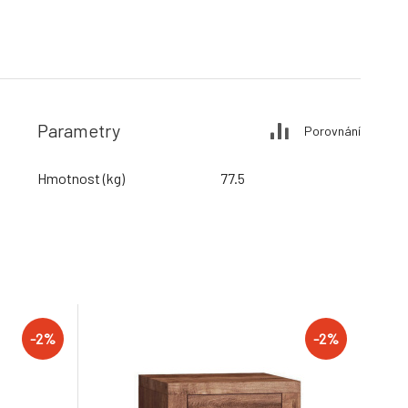
Parametry
Porovnání
Hmotnost (kg)
77.5
-2%
-2%