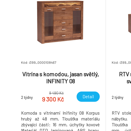
Kód: i399_0000108467
Kód: i399_
Vitrína s komodou, jasan světlý,
RTV s
INFINITY 08
s
9 490 Kč
Detail
2 týdny
2 týdny
9 300 Kč
Komoda s vitrínami Inifinity 08 Korpus
RTV stole
hrubý až 48 mm, Tloušťka materiálu
nábytku
zbývající části: 16 mm, úchytky kovové
Tloušťka 
Materiál DTD laminovaná, ABS hrany,
mm, úch