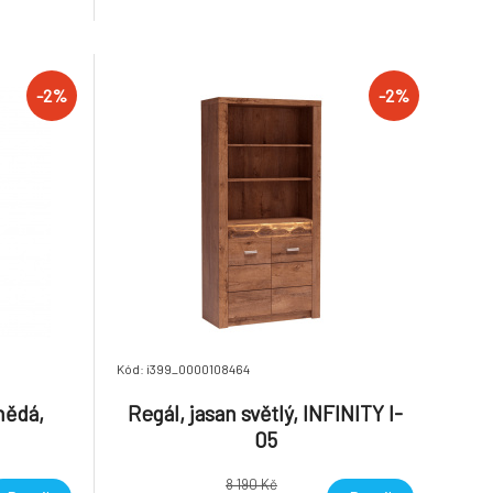
g Možnost
45x42x55 cm. Dodávané v demontu.
ace z naší
Hmotnost: 16.2kg
ostatních
-2%
-2%
Kód: i399_0000108464
nědá,
Regál, jasan světlý, INFINITY I-
05
8 190 Kč