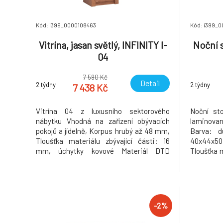
Kód: i399_0000108463
Kód: i399_
Vitrína, jasan světlý, INFINITY I-
Noční s
04
7 590 Kč
Detail
2 týdny
2 týdny
7 438 Kč
Vitrína 04 z luxusního sektorového
Noční st
nábytku Vhodná na zařízení obývacích
laminov
pokojů a jídelně, Korpus hrubý až 48 mm,
Barva: d
Tloušťka materiálu zbývající části: 16
40x44x50 
mm, úchytky kovové Materiál DTD
Tloušťka m
laminovaná, ABS hrany, barevné
ABS hrany
provedení: jasan světlý, Rozměry ŠxHxV:
Kovové ú
56x42x192 cm. Možnost dokoupení LED
demontu 
osvětlení v ceně 770 Kč. Dodávané v
demontu. Hmo
-2%