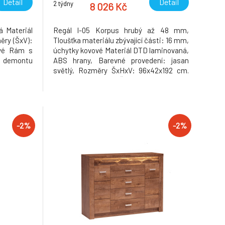
Detail
Detail
2 týdny
8 026 Kč
á Materiál
Regál I-05 Korpus hrubý až 48 mm,
ěry (ŠxV):
Tloušťka materiálu zbývající části: 16 mm,
ové Rám s
úchytky kovové Materiál DTD laminovaná,
 demontu
ABS hrany, Barevné provedení: jasan
světlý, Rozměry ŠxHxV: 96x42x192 cm.
Rozměry police (ŠxV): 80,2x32 cm
Podsvícená deska z masivního dřeva
Dodávané bez LED osvětlení Možnost
dokoupení LED osvětlení v ceně 960Kč.
Dodávané
-2%
-2%