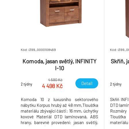
Kód: i399_0000108469
Kód: i399_0
Komoda, jasan světlý, INFINITY
Skříň, j
I-10
4 590 Kč
Detail
2 týdny
2 týdny
4 498 Kč
Komoda 10 z luxusního sektorového
Skříň INFI
nábytku Korpus hrubý až 48 mm,Tloušťka
DTD lamin
materiálu zbývající části: 16 mm, úchytky
Rozměry
kovové Materiál DTD laminovaná, ABS
Tloušťka
hrany, barevné provedení: jasan světlý,
materiálu
Rozměry ŠxHxV: 96x42x72,5 cm.
dokoupen