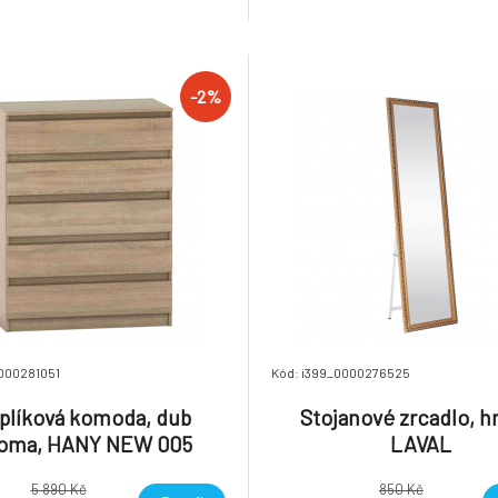
 v demontu Hmotnost: 170kg
části: 16 mm Nosnost: 110 k
dokoupení LED osvětlení a matr
nabídky. Možnost dokoupení 
částí se
-2%
000281051
Kód: i399_0000276525
uplíková komoda, dub
Stojanové zrcadlo, h
oma, HANY NEW 005
LAVAL
5 890 Kč
850 Kč