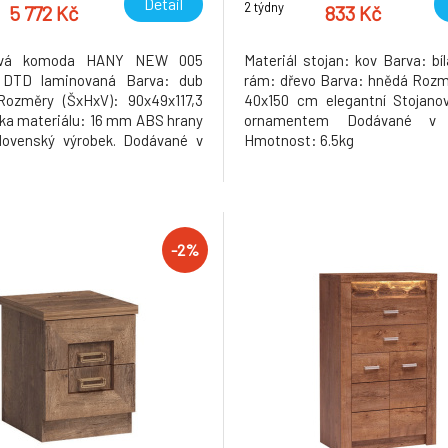
Detail
2 týdny
5 772 Kč
833 Kč
ková komoda HANY NEW 005
Materiál stojan: kov Barva: bíl
: DTD laminovaná Barva: dub
rám: dřevo Barva: hnědá Rozm
ozměry (ŠxHxV): 90x49x117,3
40x150 cm elegantní Stojan
ka materiálu: 16 mm ABS hrany
ornamentem Dodávané v
slovenský výrobek. Dodávané v
Hmotnost: 6.5kg
 Hmotnost: 51kg
-2%