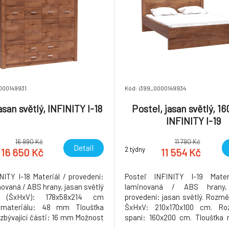
000149931
Kód: i399_0000149934
asan světlý, INFINITY I-18
Postel, jasan světlý, 1
INFINITY I-19
16 990 Kč
11 790 Kč
Detail
2 týdny
16 650 Kč
11 554 Kč
NITY I-18 Materiál / provedení:
Posteľ INFINITY I-19 Mate
ovaná / ABS hrany, jasan světlý
laminovaná / ABS hrany,
 (ŠxHxV): 178x58x214 cm
provedení: jasan světlý. Rozmě
 materiálu: 48 mm Tloušťka
ŠxHxV: 210x170x100 cm. Ro
 zbývající části: 16 mm Možnost
spaní: 160x200 cm. Tloušťka 
í ostatních částí sestavy
48 mm Tloušťka materiálu 