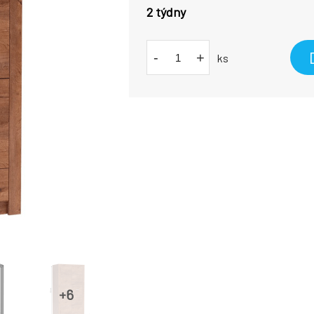
2 týdny
-
+
ks