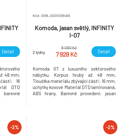
Kód: i399_0000108466
NFINITY
Komoda, jasan světlý, INFINITY
I-07
8 090 Kč
Detail
Detail
2 týdny
7 928 Kč
torového
Komoda 07 z luxusního sektorového
 až 48 mm,
nábytku. Korpus hrubý až 48 mm,
 části: 16
Tloušťka materiálu zbývající části: 16 mm,
riál DTD
úchytky kovové Materiál DTD laminovaná,
 barevné
ABS hrany, Barevné provedení: jasan
ěry ŠxHxV:
světlý, Rozměry ŠxHxV: 137x42x103,5 cm.
upení LED
Podsvícená deska z masivního dřeva
odávané v
Dodávané bez LED osvětlení Možnost
dokoupení LED osvětlení v ceně 1090 Kč.
Dodáv
-2%
-2%