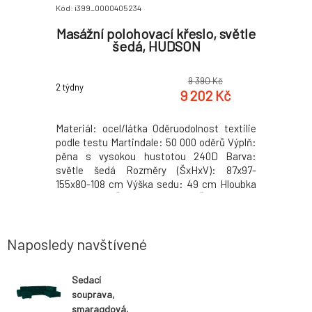
Kód: i399_0000405234
Kód: i399_0
, bílá,
Masážní polohovací křeslo, světle
Relax
šedá, HUDSON
s
0 Kč
9 390 Kč
2 týdny
2 týdny
2 Kč
9 202 Kč
ruodolnost
Materiál: ocel/látka Oděruodolnost textilie
Materiál: 
5 000 oděrů
podle testu Martindale: 50 000 oděrů Výplň:
podle test
otou 240D
pěna s vysokou hustotou 240D Barva:
pěna o vy
97-155x80-
světle šedá Rozměry (ŠxHxV): 87x97-
hnědá Roz
a sedu: 56
155x80-108 cm Výška sedu: 49 cm Hloubka
cm Výška 
ad: 79 cm
sedu: 56 cm Šířka sedu: 56 cm Šířka zad: 79
Šířka sed
st: 150 kg
cm Výška zádové opěrky: 70 cm Nosnost:
zádové o
 masážních
150 kg Polohovací Relaxační Masážní 6
Polohovac
masážních vibračních
Naposledy navštívené
Sedací
souprava,
smaragdová,