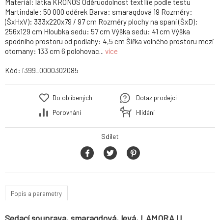
Materiál: látka KRONOS Oděruodolnost textilie podle testu
Martindale: 50 000 oděrek Barva: smaragdová 19 Rozměry:
(ŠxHxV): 333x220x79 / 97 cm Rozměry plochy na spaní (ŠxD):
256x129 cm Hloubka sedu: 57 cm Výška sedu: 41 cm Výška
spodního prostoru od podlahy: 4,5 cm Šířka volného prostoru mezi
otomany: 133 cm 6 polohovac...
více
Kód:
i399_0000302085
Do oblíbených
Dotaz prodejci
Porovnání
Hlídání
Sdílet
Popis a parametry
Sedací souprava, smaragdová, levá, LAMORA U