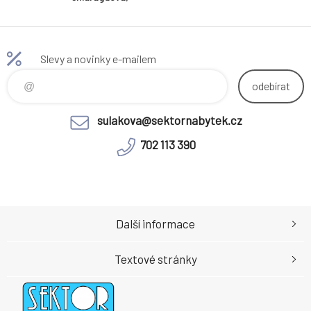
levá, LAMORA
U
Slevy a novinky e-mailem
odebírat
sulakova@sektornabytek.cz
702 113 390
Další informace
Textové stránky