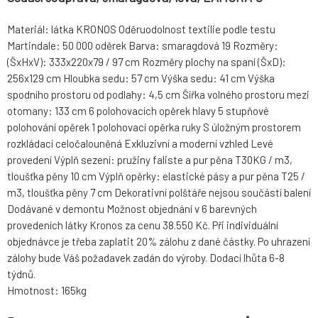
Materiál: látka KRONOS Oděruodolnost textilie podle testu
Martindale: 50 000 oděrek Barva: smaragdová 19 Rozměry:
(ŠxHxV): 333x220x79 / 97 cm Rozměry plochy na spaní (ŠxD):
256x129 cm Hloubka sedu: 57 cm Výška sedu: 41 cm Výška
spodního prostoru od podlahy: 4,5 cm Šířka volného prostoru mezi
otomany: 133 cm 6 polohovacích opěrek hlavy 5 stupňové
polohování opěrek 1 polohovací opěrka ruky S úložným prostorem
rozkládací celočalouněná Exkluzivní a moderní vzhled Levé
provedení Výplň sezení: pružiny faliste a pur pěna T30KG / m3,
tloušťka pěny 10 cm Výplň opěrky: elastické pásy a pur pěna T25 /
m3, tloušťka pěny 7 cm Dekorativní polštáře nejsou součástí balení
Dodávané v demontu Možnost objednání v 6 barevných
provedeních látky Kronos za cenu 38.550 Kč. Při individuální
objednávce je třeba zaplatit 20% zálohu z dané částky. Po uhrazení
zálohy bude Váš požadavek zadán do výroby. Dodací lhůta 6-8
týdnů.
Hmotnost: 165kg