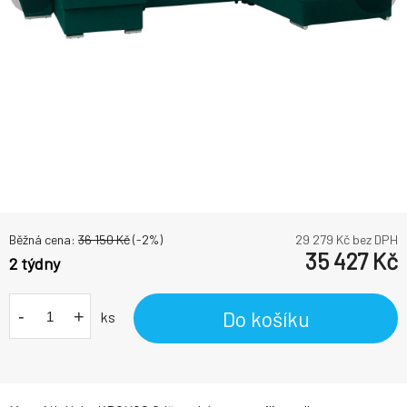
Běžná cena:
36 150
Kč
(-
2
%)
29 279
Kč bez DPH
35 427
Kč
2 týdny
-
+
Do košíku
ks