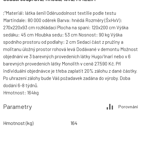
;"Materiál: látka šenil Oděruodolnost textilie podle testu
Martindale: 80 000 oděrek Barva: hnědá Rozměry (ŠxHxV):
270x220x93 cm rozkládací Plocha na spaní: 120x200 cm Výška
sedáku: 45 cm Hloubka sedu: 53 cm Nosnost: 90 kg Výška
spodního prostoru od podlahy: 2 cm Sedací část z pružiny a
molitanu úložný prostor rohová levá Dodávané v demontu Možnost
objednání ve 3 barevných provedeních látky Hugo/Inari nebo v 6
barevných provedeních látky Monolith v ceně 27.590 Kč. Při
individuální objednávce je třeba zaplatit 20% zálohu z dané částky.
Po uhrazení zálohy bude Váš požadavek zadána do výroby. Doba
dodání 6-8 týdnů.
Hmotnost: 164kg
Parametry
Porovnání
Hmotnost (kg)
164