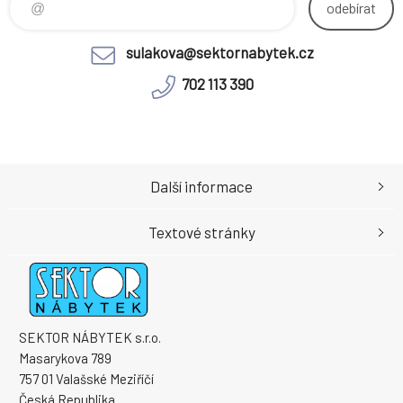
odebírat
sulakova@sektornabytek.cz
702 113 390
Další informace
Textové stránky
SEKTOR NÁBYTEK s.r.o.
Masarykova 789
757 01 Valašské Meziříčí
Česká Republika