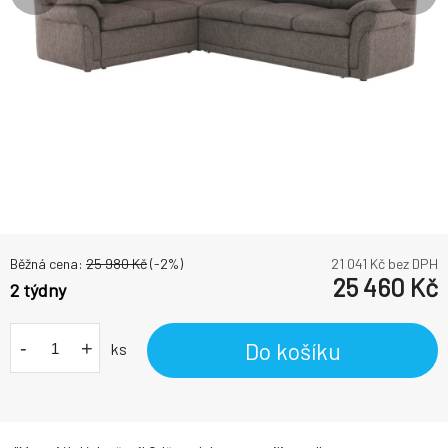
Běžná cena:
25 980
Kč
(-
2
%)
21 041
Kč bez DPH
25 460
Kč
2 týdny
-
+
Do košíku
ks