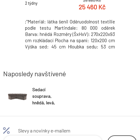
0 Kč
25 980 Kč
2 týdny
2 týdny
6 Kč
25 460 Kč
ASKOY NEW
;"Materiál: látka šenil Oděruodolnost textilie
Materiál:
ezo/houba
podle testu Martindale: 80 000 oděrek
Barva: dub
dle testu
Barva: hnědá Rozměry (ŠxHxV): 270x220x93
(ŠxHxV):
va: hnědá
cm rozkládací Plocha na spaní: 120x200 cm
materiálu
 cm Výška
Výška sed: 45 cm Hloubka sedu: 53 cm
vrchní de
 cm Šířka
Výška sedáku: 45 cm Výška spodního
Dodávané 
ky: 57 cm
prostoru od podlahy: 2 cm Nosnost: 90 kg
st: 110 kg
Sedací část z pružiny a molitanu úložný
opyle
prostor
Naposledy navštívené
Sedací
souprava,
hnědá, levá,
AMELIA
Slevy a novinky e-mailem