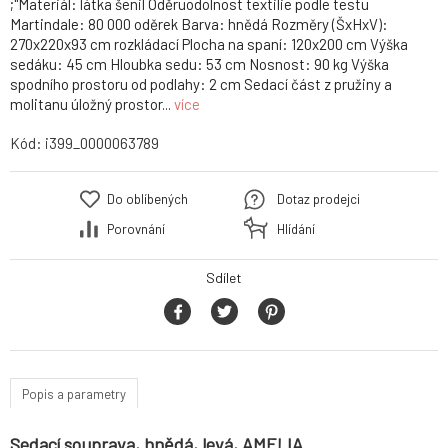
;"Materiál: látka šenil Oděruodolnost textilie podle testu
Martindale: 80 000 oděrek Barva: hnědá Rozměry (ŠxHxV):
270x220x93 cm rozkládací Plocha na spaní: 120x200 cm Výška
sedáku: 45 cm Hloubka sedu: 53 cm Nosnost: 90 kg Výška
spodního prostoru od podlahy: 2 cm Sedací část z pružiny a
molitanu úložný prostor...
více
Kód:
i399_0000063789
Do oblíbených
Dotaz prodejci
Porovnání
Hlídání
Sdílet
Popis a parametry
Sedací souprava, hnědá, levá, AMELIA