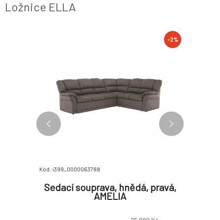
Ložnice ELLA
-2%
-2%
Kód: i399_0000063788
Kód: i399_0
řeslo,
Sedací souprava, hnědá, pravá,
Skříň V
 NEW
AMELIA