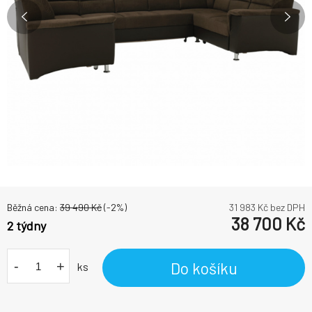
Běžná cena:
39 490
Kč
(-
2
%)
31 983
Kč bez DPH
38 700
Kč
2 týdny
-
+
Do košíku
ks