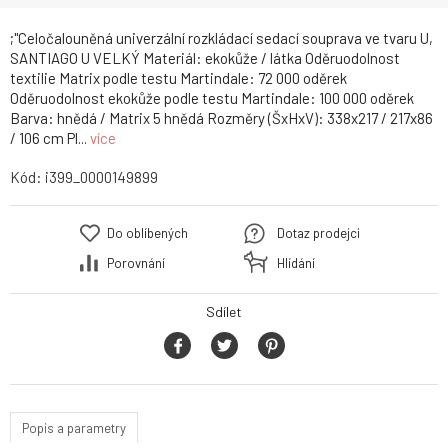
;"Celočalouněná univerzální rozkládací sedací souprava ve tvaru U,
SANTIAGO U VELKÝ Materiál: ekokůže / látka Oděruodolnost
textilie Matrix podle testu Martindale: 72 000 oděrek
Oděruodolnost ekokůže podle testu Martindale: 100 000 oděrek
Barva: hnědá / Matrix 5 hnědá Rozměry (ŠxHxV): 338x217 / 217x86
/ 106 cm Pl...
více
Kód:
i399_0000149899
Do oblíbených
Dotaz prodejci
Porovnání
Hlídání
Sdílet
Popis a parametry