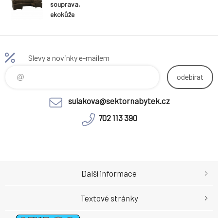
souprava,
ekokůže
hnědá/látka
hnědá,
SANTIAGO U
VELKÝ
Slevy a novinky e-mailem
odebírat
sulakova@sektornabytek.cz
702 113 390
Další informace
Textové stránky