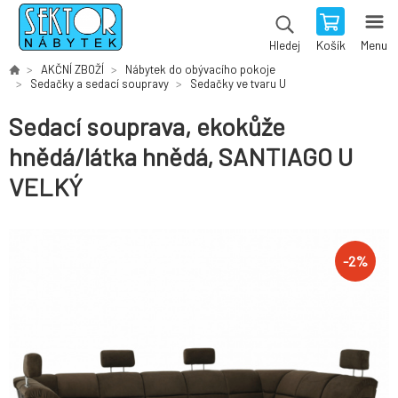
Košík
Menu
Hledej
AKČNÍ ZBOŽÍ
Nábytek do obývacího pokoje
Sedačky a sedací soupravy
Sedačky ve tvaru U
Sedací souprava, ekokůže
hnědá/látka hnědá, SANTIAGO U
VELKÝ
-
2
%