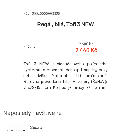
Kód: i399_0000069938
Kód: i399_0
černá,
Regál, bílá, Tofi 3 NEW
Křeslo
0 Kč
2 490 Kč
2 týdny
2 týdny
8 Kč
2 440 Kč
 Barva: dub
Tofi 3 NEW z víceúčelového policového
Křeslo SA
 121x40x50
systému, s možností dokoupit šuplíky, boxy
Materiál: 
a spodního
nebo dvířka Materiál: DTD laminovaná.
testu Mar
ové nožičky
Barevné provedení: bílá, Rozměry (ŠxHxV):
provedení
dávané v
76x29x153 cm Korpus je hrubý až 35 mm.
povrcho
Barevné provedení dvířek: bílá, černá, dub
(ŠxHxV): 
sonoma, žlutá nebo zelená. Nosnost: max.
Hloubka s
15-20 kg Dodávané v demontu. Hmotnost:
kg Výška 
27kg
cm
Naposledy navštívené
Sedací