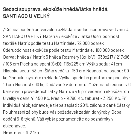
Sedací souprava, ekokůže hnědá/látka hnědá,
SANTIAGO U VELKÝ
;"Celočalouněná univerzální rozkládací sedací souprava ve tvaru U,
SANTIAGO U VELKÝ Materiál: ekokůže / látka Oděruodolnost
textilie Matrix podle testu Martindale: 72 000 oděrek
Oděruodolnost ekokůže podle testu Martindale: 100 000 oděrek
Barva: hnědá / Matrix 5 hnědá Rozměry (ŠxHxV): 338x217 / 217x86
/ 106 cm Plocha na spaní (ŠxD): 116x225 cm Výška sedu: 41 cm
Hloubka sedu: 53 cm Šířka sedáku: 150 cm Nosnost na osobu: 90
kg Manuální systém rozkladu Výška spodního prostoru od podlahy:
10 cm Nosnost: 90 kg Dodávané v demontu. Možnost objednání v 6
barevných provedeních látky Matrix a v 6 provedeních ekokůže roh
U velký v ceně 41.450 Kč, křeslo - 9.790 Kč, taburet - 3.250 Kč. Při
individuální objednávce je třeba zaplatit 20% zálohu z dané částky.
Po uhrazení zálohy bude Váš požadavek zadán do výroby. Doba
dodání 6-8 týdnů. Váš výběr poznamenejte do poznámky v
objednávce.
Hmotnost: 192.1kg