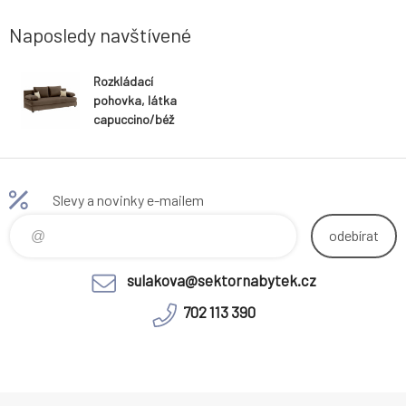
a na kryté
podlahy: 13 cm Nosnost křesla: 120 kg
Nosnost tab
Naposledy navštívené
Rozkládací
pohovka, látka
capuccino/béž
ová, CLIV
Slevy a novinky e-mailem
odebírat
sulakova@sektornabytek.cz
702 113 390