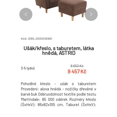
Kód: i399_0000016961
Kód: i399_
v, šedá,
Ušák/křeslo, s taburetem, látka
Věšá
hnědá, ASTRID
0 Kč
9 650 Kč
3-5 týdnů
2 týdny
8 Kč
9 457 Kč
arva: šedá
Pohodlné křeslo - ušák s taburetem
Materiál: 
 cm Výška
Provedení: alova hnědá - nožičky dřevěné v
lefkas / 
 cm Šířka
barvě buk Oděruodolnost textilie podle testu
cm Výška 
ky: 44 cm
Martindale: 85 000 oděrek Rozměry křeslo
cm dvoudv
 opěrky na
(ŠxHxV): 86x82x105 cm, Taburet (ŠxHxV):
ABS hran
ax. 120 kg
53x53x42 cm, Výška sedu 42 cm. Hloubka
dokoupit 
dručka ve
sedu 48 cm. Výška spodního prostoru od
demontu 