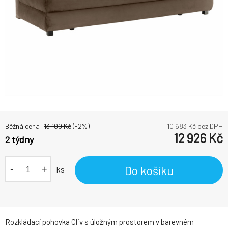
Běžná cena:
13 190
Kč
(-
2
%)
10 683
Kč bez DPH
12 926
Kč
2 týdny
-
+
Do košíku
ks
Rozkládací pohovka Cliv s úložným prostorem v barevném