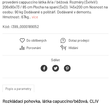
provedení cappuccino látka Aria / béžová. Rozměry (ŠxHxV):
206x90x73 / 85 cm Plocha na spaní (ŠxD): 145x200 cm Nosnost na
osobu: 90 kg Dodávané s polštáři. Dodávané v demontu.
Hmotnost: 67kg...
více
Kód:
i399_0000189052
Do oblíbených
Dotaz prodejci
Porovnání
Hlídání
Sdílet
Popis a parametry
Rozkládací pohovka, látka capuccino/béžová, CLIV