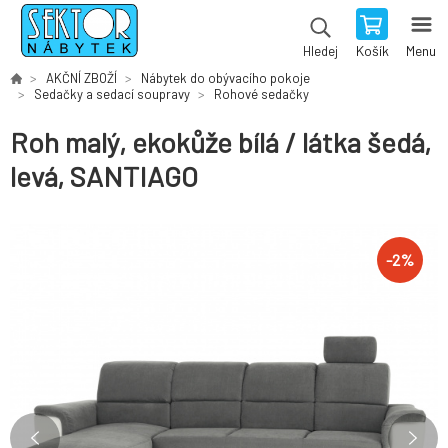
Košík
Menu
Hledej
AKČNÍ ZBOŽÍ
Nábytek do obývacího pokoje
Sedačky a sedací soupravy
Rohové sedačky
Roh malý, ekokůže bílá / látka šedá,
levá, SANTIAGO
-
2
%