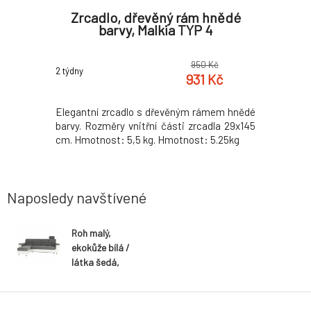
TY I-11
Zrcadlo, dřevěný rám hnědé
Křesl
barvy, Malkia TYP 4
0 Kč
950 Kč
2 týdny
2 týdny
8 Kč
931 Kč
ho nábytku
Elegantní zrcadlo s dřevěným rámem hnědé
Křeslo SA
ky kovové
barvy. Rozměry vnitřní části zrcadla 29x145
Materiál: 
BS hrany,
cm. Hmotnost: 5,5 kg. Hmotnost: 5.25kg
testu Mar
ý Rozměry
provedení
v demontu.
povrcho
(ŠxHxV): 
Naposledy navštívené
Hloubka s
kg Výška 
cm
Roh malý,
ekokůže bílá /
látka šedá,
levá,
SANTIAGO