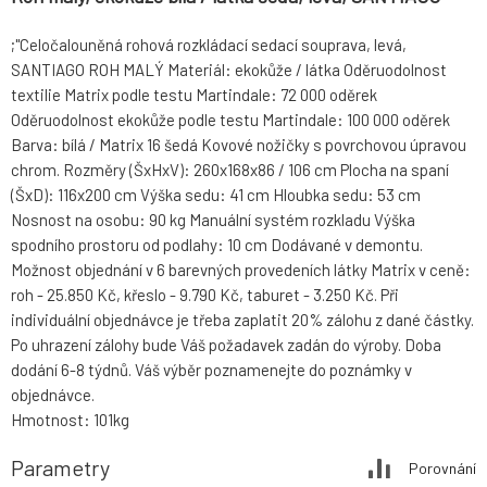
;"Celočalouněná rohová rozkládací sedací souprava, levá,
SANTIAGO ROH MALÝ Materiál: ekokůže / látka Oděruodolnost
textilie Matrix podle testu Martindale: 72 000 oděrek
Oděruodolnost ekokůže podle testu Martindale: 100 000 oděrek
Barva: bílá / Matrix 16 šedá Kovové nožičky s povrchovou úpravou
chrom. Rozměry (ŠxHxV): 260x168x86 / 106 cm Plocha na spaní
(ŠxD): 116x200 cm Výška sedu: 41 cm Hloubka sedu: 53 cm
Nosnost na osobu: 90 kg Manuální systém rozkladu Výška
spodního prostoru od podlahy: 10 cm Dodávané v demontu.
Možnost objednání v 6 barevných provedeních látky Matrix v ceně:
roh - 25.850 Kč, křeslo - 9.790 Kč, taburet - 3.250 Kč. Při
individuální objednávce je třeba zaplatit 20% zálohu z dané částky.
Po uhrazení zálohy bude Váš požadavek zadán do výroby. Doba
dodání 6-8 týdnů. Váš výběr poznamenejte do poznámky v
objednávce.
Hmotnost: 101kg
Parametry
Porovnání