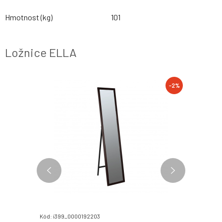
Hmotnost (kg)
101
Ložnice ELLA
-2%
-2%
Kód: i399_0000192203
Kód: i399_0