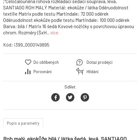
;"Celočalouněná rohová rozkládací sedací souprava, levá,
SANTIAGO ROH MALÝ Materiál: ekokůže / látka Oděruodolnost
textilie Matrix podle testu Martindale: 72 000 oděrek
Oděruodolnost ekokůže podle testu Martindale: 100 000 oděrek
Barva: bílá / Matrix 16 šedá Kovové nožičky s povrchovou úpravou
chrom. Rozměry (ŠxH...
více
Kód:
i399_0000149895
Do oblíbených
Dotaz prodejci
Porovnání
Hlídání
Sdílet
Popis a parametry
Roh malý, ekokůže bílá / látka šedá, levá, SANTIAGO