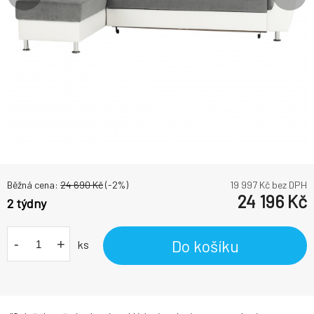
Běžná cena:
24 690
Kč
(-
2
%)
19 997
Kč bez DPH
24 196
Kč
2 týdny
-
+
Do košíku
ks