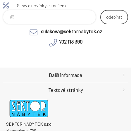
Slevy a novinky e-mailem
odebírat
sulakova@sektornabytek.cz
702 113 390
Další informace
Textové stránky
SEKTOR NÁBYTEK s.r.o.
Masarykova 789