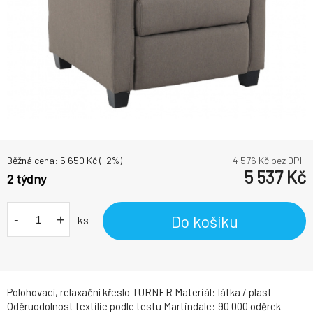
Běžná cena:
5 650
Kč
(-
2
%)
4 576
Kč bez DPH
5 537
Kč
2 týdny
-
+
Do košíku
ks
Polohovací, relaxační křeslo TURNER Materiál: látka / plast
Oděruodolnost textilie podle testu Martindale: 90 000 oděrek