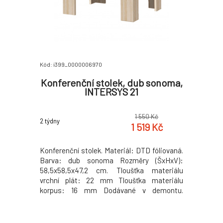
Kód: i399_0000006970
Konferenční stolek, dub sonoma,
INTERSYS 21
1 550 Kč
2 týdny
1 519 Kč
Konferenční stolek. Materiál: DTD fóliovaná.
Barva: dub sonoma Rozměry (ŠxHxV):
58,5x58,5x47,2 cm. Tloušťka materiálu
vrchní plát: 22 mm Tloušťka materiálu
korpus: 16 mm Dodávané v demontu.
Hmotnost: 12.5kg