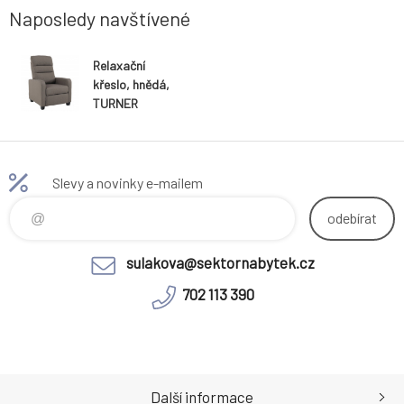
Naposledy navštívené
Relaxační
křeslo, hnědá,
TURNER
Slevy a novinky e-mailem
odebírat
sulakova@sektornabytek.cz
702 113 390
Další informace