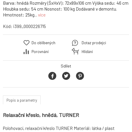
Barva: hnědá Rozměry (ŠxHxV): 72x89x106 cm Výška sedu: 46 cm
Hloubka sedu: 54 cm Nosnost: 100 kg Dodávané v demontu.
Hmotnost: 25kg...
více
Kód:
i399_0000226715
Do oblíbených
Dotaz prodejci
Porovnání
Hlídání
Sdílet
Popis a parametry
Relaxační křeslo, hnědá, TURNER
Polohovací, relaxační křeslo TURNER Materiál: látka / plast