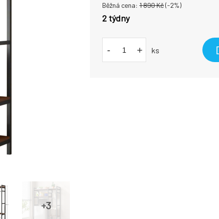
Běžná cena:
1 890
Kč
(-
2
%)
2 týdny
-
+
ks