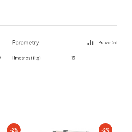
Parametry
Porovnání
a
Hmotnost (kg)
15
-2%
-2%