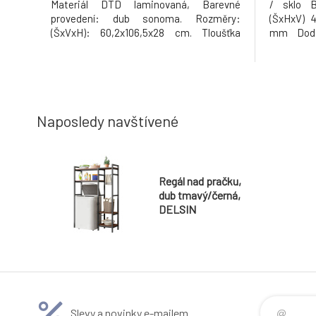
Materiál DTD laminovaná, Barevné
/ sklo B
provedení: dub sonoma. Rozměry:
(ŠxHxV) 4
(ŠxVxH): 60,2x106,5x28 cm. Tloušťka
mm Dodá
materiálu: 16/22 mm Hmotnost: 14.5kg
Zavěšení
ekokůže 
2kg
Naposledy navštívené
Regál nad pračku,
dub tmavý/černá,
DELSIN
Slevy a novinky e-mailem