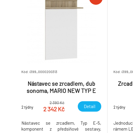
Kód: i399_0000200313
Kód: i399_
Nástavec se zrcadlem, dub
Zrcad
sonoma, MARIO NEW TYP E
2 390 Kč
Detail
2 týdny
2 týdny
2 342 Kč
Nástavec se zrcadlem, Typ E-5,
Jednodu
komponent z předsíňové sestavy,
rámem LEM