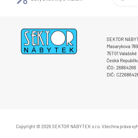
SEKTOR NÁBYTE
Masarykova 78
757 01 Valašské 
Česká Republik
IČO: 26864266
DIČ: CZ268642
Copyright © 2026 SEKTOR NÁBYTEK s.r.o.
Všechna práva vy