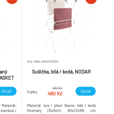
Kód: i399_0000273670
vaný
Sušička, bílá / šedá, NODAR
BASKET
490 Kč
Detail
Detail
2 týdny
480 Kč
 Materiál:
Materiál: kov / plast Barva: bílá / šedá
: bambus /
Rozměry (ŠxHxV): 60x37x105 cm