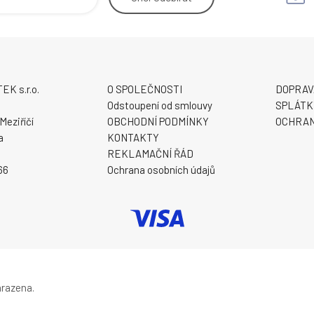
K s.r.o.
O SPOLEČNOSTI
DOPRAV
9
Odstoupení od smlouvy
SPLÁTK
Meziříčí
OBCHODNÍ PODMÍNKY
OCHRAN
a
KONTAKTY
REKLAMAČNÍ ŘÁD
66
Ochrana osobních údajů
hrazena.