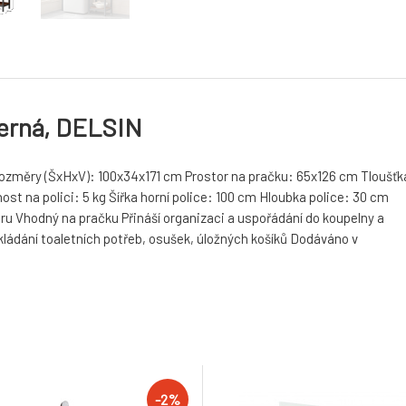
černá, DELSIN
změry (ŠxHxV): 100x34x171 cm Prostor na pračku: 65x126 cm Tloušťk
st na polici: 5 kg Šířka horní police: 100 cm Hloubka police: 30 cm
ru Vhodný na pračku Přináší organizaci a uspořádání do koupelny a
dkládání toaletních potřeb, osušek, úložných košíků Dodáváno v
-2%