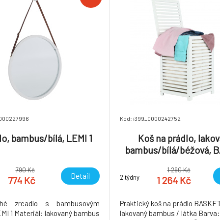
0000227996
Kód: i399_0000242752
lo, bambus/bílá, LEMI 1
Koš na prádlo, lako
bambus/bílá/béžová, 
790 Kč
1 290 Kč
Detail
2 týdny
774 Kč
1 264 Kč
ché zrcadlo s bambusovým
Praktický koš na prádlo BASKET
I 1 Materiál: lakovaný bambus
lakovaný bambus / látka Barva