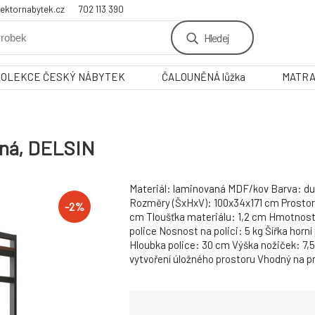
ektornabytek.cz
702 113 390
Hledej
KOLEKCE ČESKÝ NÁBYTEK
ČALOUNĚNÁ lůžka
MATR
rná, DELSIN
Materiál: laminovaná MDF/kov Barva: d
Rozměry (ŠxHxV): 100x34x171 cm Prostor
-
2
%
cm Tloušťka materiálu: 1,2 cm Hmotnost
police Nosnost na polici: 5 kg Šířka horní
Hloubka police: 30 cm Výška nožiček: 7,
vytvoření úložného prostoru Vhodný na pr