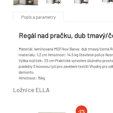
Popis a parametry
Regál nad pračku, dub tmavý/
Materiál: laminovaná MDF/kov Barva: dub tmavý/černá Ro
materiálu: 1,2 cm Hmotnost: 14,5 kg Otevřené police Nosno
Výška nožiček: 7,5 cm Praktické vytvoření úložného prosto
prádelny S kovovou tyčí pro zavěšení textilií Vhodný pro o
demontu
Hmotnost: 15kg
Ložnice ELLA
-2%