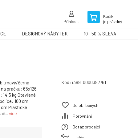
Košík
Přihlásit
je prázdný
ACE
DESIGNOVÝ NÁBYTEK
10 - 50 % SLEVA
Kód:
i399_0000397761
ub tmavý/černá
 na pračku: 65x126
: 14,5 kg Otevřené
 police: 100 cm
Do oblíbených
5 cm Praktické
ač...
více
Porovnání
Dotaz prodejci
Hlídání