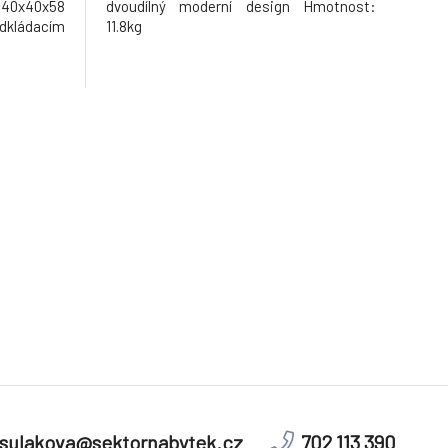
: 40x40x58
dvoudílný moderní design Hmotnost:
ládacím
11.8kg
sulakova@sektornabytek.cz
702 113 390