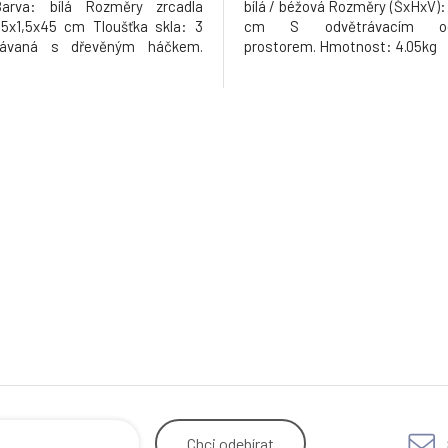
arva: bílá Rozměry zrcadla
bílá / béžová Rozměry (ŠxHxV)
5x1,5x45 cm Tloušťka skla: 3
cm S odvětrávacím odk
vaná s dřevěným háčkem.
prostorem. Hmotnost: 4.05kg
 zrcadla: úchytka z hnědé
Dodávané v monte. Hmotnost:
Chci
odebírat