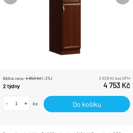
Běžná cena:
4 850
Kč
(-
2
%)
3 928
Kč bez DPH
4 753
Kč
2 týdny
-
+
Do košíku
ks