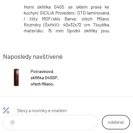
ni SICILIA
Horní skříňka G40S se sklem pravá ke
Horní skří
MDF lišty
kuchyni SICILIA Provedení: DTD laminovaná
SICILIA P
 (ŠxHxV):
/ lišty MDF/sklo Barva: ořech Milano
MDF/sklo
lu: 15 mm
Rozměry (ŠxHxV): 40x32x72 cm Tloušťka
(ŠxHxV): 
z pracovní
materiálu: 15 mm Spodní skříňky jsou
mm Spodn
ovní desku
dodávány bez pracovní desky. Můžete si
pracovní d
ch Milano -
objednat pracovní desku royal beigemarble k
desku roy
bm a nebo
provedení ořech Milano - tloušťka 28mm za
Milano - 
1.790 Kč/bm a nebo praco
nebo prac
Naposledy navštívené
Potravinová
skříňka D40SP,
ořech Milano,
pravá, SICILIA
Slevy a novinky e-mailem
odebírat