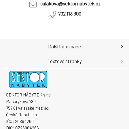
sulakova@sektornabytek.cz
702 113 390
Další informace
Textové stránky
SEKTOR NÁBYTEK s.r.o.
Masarykova 789
757 01 Valašské Meziříčí
Česká Republika
IČO: 26864266
DIČ: CZ26864266