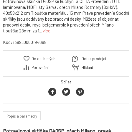
Potravinová skříňka D40SP ke kuchyni SICILIA Provedení: DTD
laminovaná/MDF lišty Barva: ořech Milano Rozměry (ŠxHxV):
40x58x212 cm Tloušťka materiálu: 15 mm Pravé prevedenie Spodní
skříňky jsou dodávány bez pracovní desky. Můžete si objednat
pracovní desku royal beigemarble k provedení ořech Milano -
tloušťka 28mm za 1...
více
Kód:
i399_0000194698
Do oblíbených
Dotaz prodejci
Porovnání
Hlídání
Sdílet
Popis a parametry
Potravinová skříňka D40SP, ořech Milano, pravá,