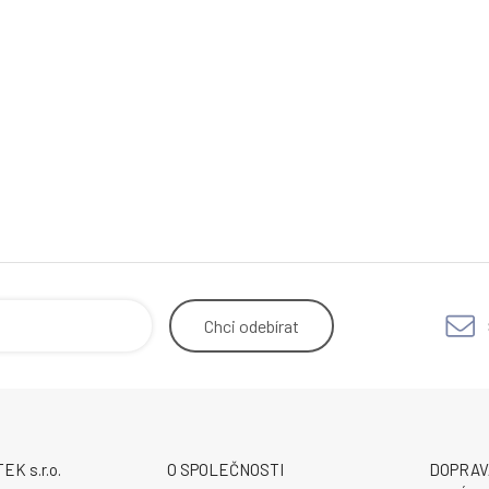
Chci
odebírat
K s.r.o.
O SPOLEČNOSTI
DOPRAV