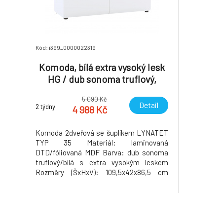
Kód: i399_0000022319
Komoda, bílá extra vysoký lesk
HG / dub sonoma truflový,
LYNATET TYP 35
5 090 Kč
Detail
2 týdny
4 988 Kč
Komoda 2dveřová se šuplíkem LYNATET
TYP 35 Materiál: laminovaná
DTD/fóliovaná MDF Barva: dub sonoma
truflový/bílá s extra vysokým leskem
Rozměry (ŠxHxV): 109,5x42x86,5 cm
Tloušťka materiálu: 16 mm Dvoudveřová
Korpus je v matném provedení Dvířka jsou
v provedení extra vysoký lesk Jeden šuplík
Na nožičkách Dodáváno v demontu