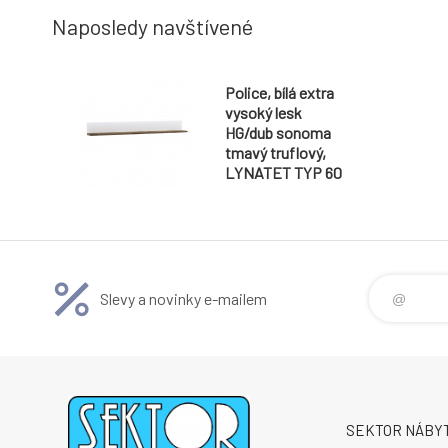
Hmotnost: 44kg
Naposledy navštívené
Police, bílá extra
vysoký lesk
HG/dub sonoma
tmavý truflový,
LYNATET TYP 60
Slevy a novinky e-mailem
SEKTOR NÁBYTE