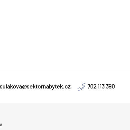
sulakova@sektornabytek.cz
702 113 390
A