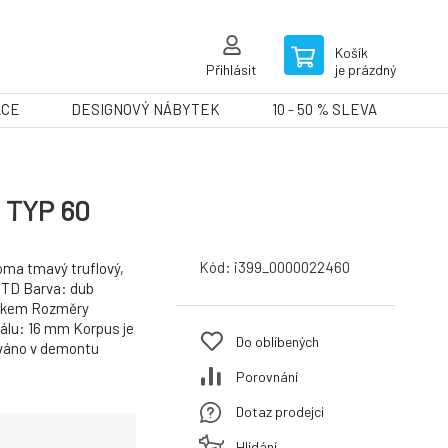
Košík
Přihlásit
je prázdný
ACE
DESIGNOVÝ NÁBYTEK
10 - 50 % SLEVA
T TYP 60
Kód:
i399_0000022460
noma tmavý truflový,
DTD Barva: dub
eskem Rozměry
álu: 16 mm Korpus je
Do oblíbených
váno v demontu
Porovnání
Dotaz prodejci
Hlídání