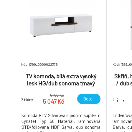
Kód: i399_0000022379
Kód: i399_
TV komoda, bílá extra vysoký
Skříň, 
lesk HG/dub sonoma tmavý
/ dub 
truflový, LYNATET TYP 50
5 150 Kč
Detail
2 týdny
2 týdny
5 047 Kč
Komoda RTV 2dveřová s jedním šuplíkem
Třídveřov
Lynatet Typ 50 Materiál: laminovaná
laminova
DTD/fóliovaná MDF Barva: dub sonoma
Barva: du