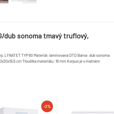
HG/dub sonoma tmavý truflový,
flový, LYNATET TYP 60 Materiál: laminovaná DTD Barva: dub sonoma
50x20x19,5 cm Tloušťka materiálu: 16 mm Korpus je v matném
-2%