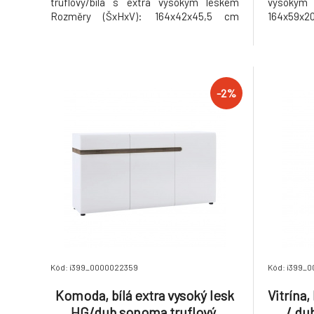
truflový/bílá s extra vysokým leskem
vysokým
Rozměry (ŠxHxV): 164x42x45,5 cm
164x59x2
Dvoudveřová Korpus je v matném
mm Nosnos
provedení Dvířka jsou v provedení extra
police: 
vysoký lesk Rozměry dvířek (ŠxV):
Třídveřov
54,4x43,5 cm Šuplík Rozměry šuplíku
Dvířka jso
(ŠxV): 54,4x22,2 cm
P
-2%
Kód: i399_0000022359
Kód: i399_
Komoda, bílá extra vysoký lesk
Vitrína,
HG/dub sonoma truflový,
/ du