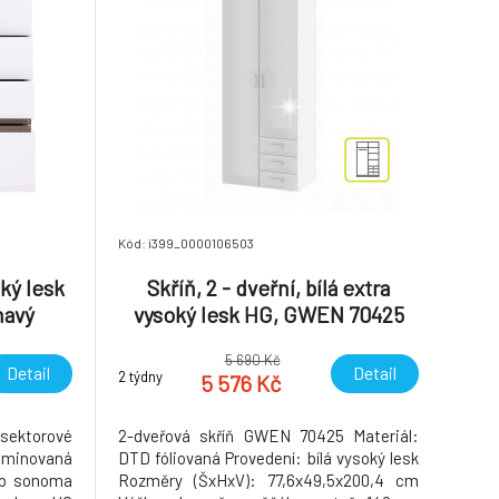
Kód: i399_0000106503
ký lesk
Skříň, 2 - dveřní, bílá extra
mavý
vysoký lesk HG, GWEN 70425
YP 44
5 690 Kč
Detail
Detail
2 týdny
5 576 Kč
sektorové
2-dveřová skříň GWEN 70425 Materiál:
aminovaná
DTD fóliovaná Provedení: bílá vysoký lesk
ub sonoma
Rozměry (ŠxHxV): 77,6x49,5x200,4 cm