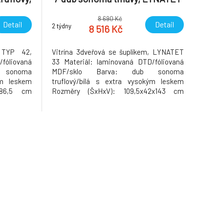
2
TYP 33
8 690 Kč
Detail
Detail
2 týdny
8 516 Kč
 TYP 42,
Vitrína 3dveřová se šuplíkem, LYNATET
fóliovaná
33 Materiál: laminovaná DTD/fóliovaná
 sonoma
MDF/sklo Barva: dub sonoma
ým leskem
truflový/bílá s extra vysokým leskem
x86,5 cm
Rozměry (ŠxHxV): 109,5x42x143 cm
řídveřová
Nosnost polic ve skříňkách: 5 kg Nosnost
vířka jsou
spodní police: 20 kg Tloušťka materiálu:
k Tloušťka
16 mm Třídveřová Korpus je v matném
1,5 cm Na
provedení Dvířka jsou v provedení extra
vysoký le