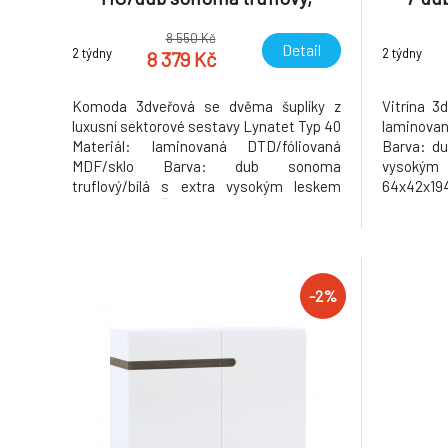
LYNATET 40
8 550 Kč
Detail
2 týdny
2 týdny
8 379 Kč
Komoda 3dveřová se dvěma šuplíky z
Vitrína 3
luxusní sektorové sestavy Lynatet Typ 40
laminova
Materiál: laminovaná DTD/fóliovaná
Barva: du
MDF/sklo Barva: dub sonoma
vysokým
truflový/bílá s extra vysokým leskem
64x42x19
Rozměry (ŠxHxV):164x42x86,5 cm
polic: 3 k
Tloušťka materiálu: 16 mm Třídveřová
kg Nosnos
Korpus je v matném provedení Dvířka jsou
materiá
v provedení extra vysoký lesk Dva šuplíky
provedení
Na nožičkách D
Dvířka
-2%