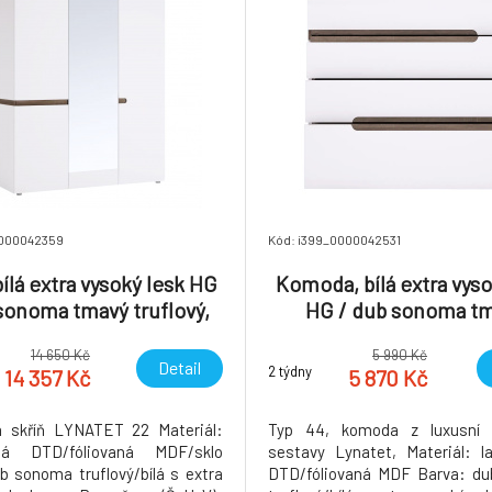
0000042359
Kód: i399_0000042531
bílá extra vysoký lesk HG
Komoda, bílá extra vyso
sonoma tmavý truflový,
HG / dub sonoma t
LYNATET TYP 22
truflový, LYNATET T
14 650 Kč
5 990 Kč
Detail
2 týdny
14 357 Kč
5 870 Kč
á skříň LYNATET 22 Materiál:
Typ 44, komoda z luxusní 
ná DTD/fóliovaná MDF/sklo
sestavy Lynatet, Materiál: l
b sonoma truflový/bílá s extra
DTD/fóliovaná MDF Barva: d