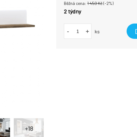
Běžná cena:
1 450
Kč
(-
2
%)
2 týdny
-
+
ks