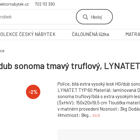
ektornabytek.cz
702 113 390
Hledej
KOLEKCE ČESKÝ NÁBYTEK
ČALOUNĚNÁ lůžka
MATR
ice
HG/dub sonoma tmavý truflový, LYNATE
Police, bílá extra vysoký lesk HG/dub so
LYNATET TYP 60 Materiál: laminovaná 
-
2
%
sonoma truflový/bílá s extra vysokým l
(ŠxHxV): 150x20x19,5 cm Tloušťka materi
v matném provedení Nosnost: 3kg Dodá
Hmotnost: 9kg...
více