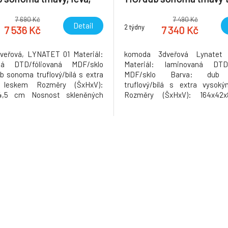
LYNATET TYP 01
LYNATET TYP 4
7 690 Kč
7 490 Kč
Detail
2 týdny
7 536 Kč
7 340 Kč
dveřová, LYNATET 01 Materiál:
komoda 3dveřová Lynatet
ná DTD/fóliovaná MDF/sklo
Materiál: laminovaná DTD/
b sonoma truflový/bílá s extra
MDF/sklo Barva: dub
 leskem Rozměry (ŠxHxV):
truflový/bílá s extra vysok
4,5 cm Nosnost skleněných
Rozměry (ŠxHxV): 164x42
g Nosnost polic ve skříňkách: 5
Tloušťka materiálu: 16 mm T
t spodní police: 30 kg Tloušťka
Korpus je v matném provedení D
lu: 16 mm Třídveřová Levé
v provedení extra vysoký les
 Korpus je v matném provedení
materiálu vnitřní poličky: 
nožičkách Dodáváno v de