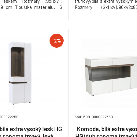
 leskem Rozměry (ŠxHxV):
truflový/bílá s extra vysokým
09 cm Tloušťka materiálu: 16
Rozměry (ŠxHxV):96x42
t police: 5 kg Nosnost spodní
Tloušťka materiálu: 16 mm Čty
20 kg Moderní zaoblené hrany
Korpus je v matném provedení D
á Korpus je v matném provedení
v provedení extra vysoký
u v provedení extra vysoký lesk
nožičkách Dodáváno v 
Hmotnost: 49kg
-2%
0000022259
Kód: i399_0000022360
 bílá extra vysoký lesk HG
Komoda, bílá extra vyso
b sonoma tmavý, levá,
HG/dub sonoma tmavý tr