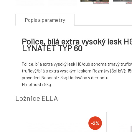
Popis a parametry
Police, bílá extra vysoký lesk 
LYNATET TYP 60
Police, bílá extra vysoký lesk HG/dub sonoma tmavý tru
truflový/bílá s extra vysokým leskem Rozměry (ŠxHxV): 1
provedení Nosnost: 3kg Dodáváno v demontu
Hmotnost: 9kg
Ložnice ELLA
-2%