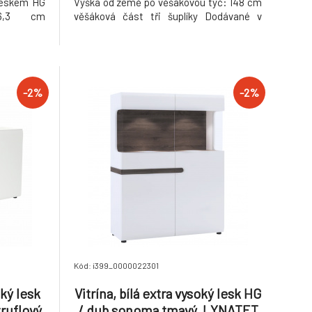
 leskem HG
Výška od země po věšákovou tyč: 148 cm
x86,3 cm
věšáková část tři šuplíky Dodávané v
ři šuplíky
demontu Hmotnost: 55kg
vířka jsou
 lesk Na
demontu
-2%
-2%
Kód: i399_0000022301
ký lesk
Vitrína, bílá extra vysoký lesk HG
uflový,
/ dub sonoma tmavý, LYNATET