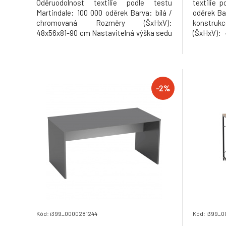
Oděruodolnost textilie podle testu
textilie 
Martindale: 100 000 oděrek Barva: bílá /
oděrek Ba
chromovaná Rozměry (ŠxHxV):
konstruk
48x56x81-90 cm Nastavitelná výška sedu
(ŠxHxV):
Výška sedu: 47-56 cm Hloubka sedu:
52-72 cm
41cm Nosnost: 100 kg Dodávané v
sedu: 
demontu Hmotnost: 6.25kg
ergonomi
kolečk
Hmotnost:
-2%
Kód: i399_0000281244
Kód: i399_