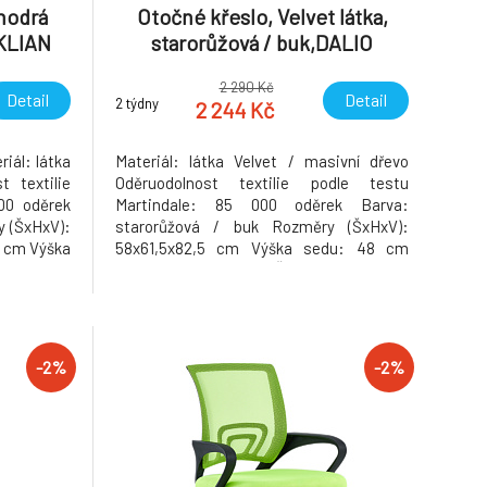
modrá
Otočné křeslo, Velvet látka,
 KLIAN
starorůžová / buk,DALIO
2 290 Kč
Detail
Detail
2 týdny
2 244 Kč
iál: látka
Materiál: látka Velvet / masivní dřevo
 textilie
Oděruodolnost textilie podle testu
00 oděrek
Martindale: 85 000 oděrek Barva:
 (ŠxHxV):
starorůžová / buk Rozměry (ŠxHxV):
2 cm Výška
58x61,5x82,5 cm Výška sedu: 48 cm
y polštáře
Hloubka sedu: 45 cm Šířka sedu: 48 cm
 50/65 cm
Výška zádové opěrky: 40 cm Šířka zádové
ad (ŠxV):
opěrky: 50 cm Výška od země po opěrku
av
na ruce: 72 cm Maximální nosnost: 110 kg
otočné
-2%
-2%