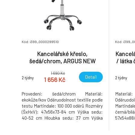
Kód: i399_0000299510
Kód: i399_
Kancelářské křeslo,
Kancelá
šedá/chrom, ARGUS NEW
/ látka
1 690 Kč
Detail
2 týdny
2 týdny
1 656 Kč
Provedení: šedá/chrom Materiál:
Materi
ekokůže/kov Oděruodolnost textilie podle
Oděruodo
testu Martindale: 100 000 oděrů Rozměry
Martindal
(ŠxHxV): 47x56x73-84 cm Výška sedu:
černá/bí
40-52 cm Hloubka sedu: 37 cm Výška
57x54x88
zádové opěrky: 32 cm Šířka zádové
sedu: 42-
opěrky: 42 cm Nosnost: 110 kg
zad (Šx