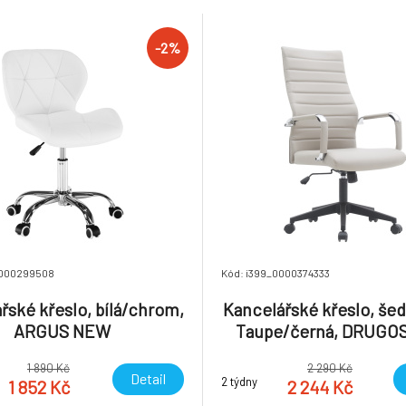
 cm Dodáváno v demontu
růžice a opěrky na ruce z plast
: 8.4kg
80 kg Dodáváno v demontu 
11kg
-2%
0000299508
Kód: i399_0000374333
řské křeslo, bílá/chrom,
Kancelářské křeslo, še
ARGUS NEW
Taupe/černá, DRUGO
1 890 Kč
2 290 Kč
Detail
2 týdny
1 852 Kč
2 244 Kč