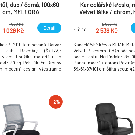
tůl, dub / černá, 100x60
Kancelářské křeslo, 
cm, MELLORA
Velvet látka / chrom,
1 050 Kč
2 590 Kč
Detail
2 týdny
1 029 Kč
2 538 Kč
 kov / MDF laminovaná Barva:
Kancelářské křeslo KLIAN Mater
/ dub Rozměry (ŠxHxV):
Velvet / chrom Oděruodolnost
,5 cm Tloušťka materiálu: 15
podle testu Martindale: 85 0
t: 80 kg Rektifikační šrouby
Barva: modrá / chrom Rozměry
h moderní design všestranné
59x61x87/101 cm Šířka sedu: 4
Dodávané v demontu Hmotnost:
opěrky na ruku: 18 cm Rozměr
(ŠxV): 32x32 cm Výška sedu:
Hloubka sedu: 48 cm Opěrka z
48x41 cm Nosnost: 100 kg Nast
-2%