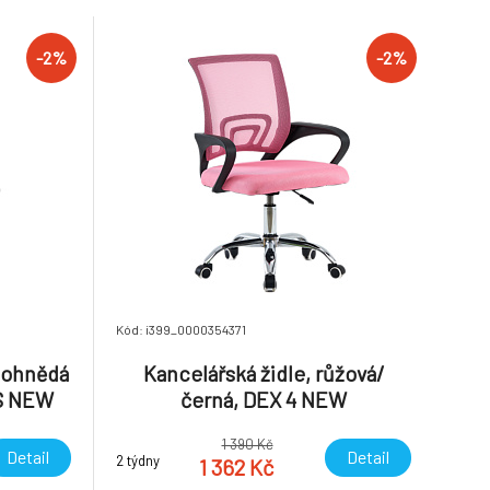
u Nosnost:
Nosnost: 100 kg Opěrka zad (ŠxV): 40x46
Hmotnost:
cm Sedák (ŠxH): 41x48,5 cm Dodáváno v
demontu Hmotn
-2%
-2%
Kód: i399_0000354371
dohnědá
Kancelářská židle, růžová/
S NEW
černá, DEX 4 NEW
1 390 Kč
Detail
Detail
2 týdny
1 362 Kč