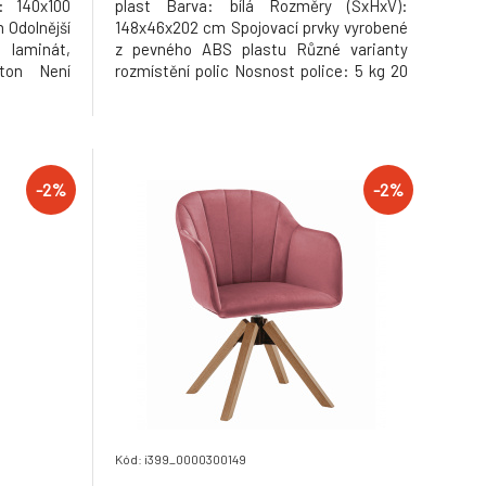
: 140x100
plast Barva: bílá Rozměry (ŠxHxV):
 Odolnější
148x46x202 cm Spojovací prvky vyrobené
laminát,
z pevného ABS plastu Různé varianty
ton Není
rozmístění polic Nosnost police: 5 kg 20
hodná na
úložných zavřených boxů 4 úložné
ytápěním
otevřené boxy Multifunkční a praktická
děrkami a
Součástí balení je závěsná tyč Boxy je
rostředím
třeba rovnoměrně zatěžovat Se
závěsným
-2%
-2%
Kód: i399_0000300149