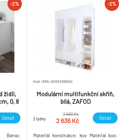
-2%
-2%
Kód: i399_0000288650
židli,
Modulární multifunkční skříň,
cm, 0, 8
bílá, ZAFOD
P 4
2 690 Kč
Detail
Detail
2 týdny
2 636 Kč
n Barva:
Materiál konstrukce: kov Materiál box: