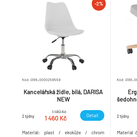
-2%
Kód: i399_0000259559
Kód: i399_
Kancelářská židle, bílá, DARISA
Erg
NEW
šedohn
1 490 Kč
Detail
2 týdny
2 týdny
1 460 Kč
Materiál: plast / ekokůže / chrom
Materiál 