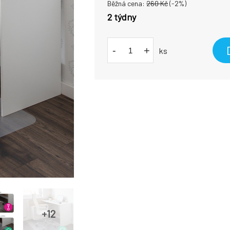
Běžná cena:
260
Kč
(-
2
%)
2 týdny
-
+
ks