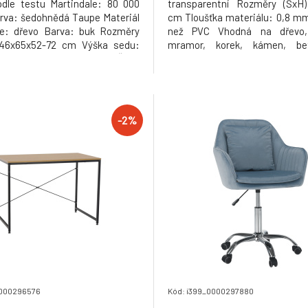
podle testu Martindale: 80 000
transparentní Rozměry (ŠxH)
rva: šedohnědá Taupe Materiál
cm Tloušťka materiálu: 0,8 mm
ce: dřevo Barva: buk Rozměry
než PVC Vhodná na dřevo, 
 46x65x52-72 cm Výška sedu:
mramor, korek, kámen, be
 Hloubka sedu: 30 cm Šířka
vhodná na koberce Není v
40 cm Nosnost: 100 kg
podlahy s podlahovým v
cká Vhodný k PC stolům na
zaoblené rohy Chrání před o
ách Dodávané v demontu
škrábanci Výborně splyne s p
 7.4kg
Snadná údržba Pod křesla, ž
-2%
0000296576
Kód: i399_0000297880