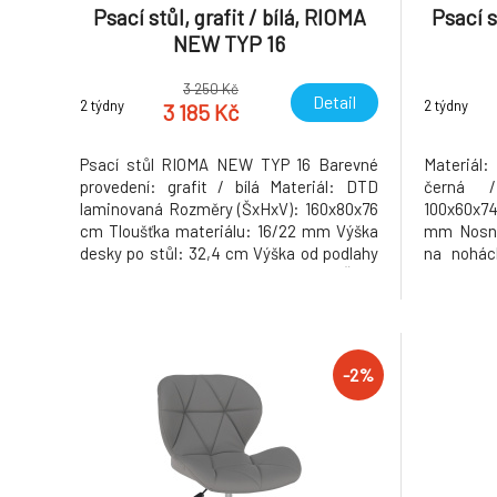
Psací stůl, grafit / bílá, RIOMA
Psací s
NEW TYP 16
3 250 Kč
Detail
2 týdny
2 týdny
3 185 Kč
Psací stůl RIOMA NEW TYP 16 Barevné
Materiál:
provedení: grafit / bílá Materiál: DTD
černá 
laminovaná Rozměry (ŠxHxV): 160x80x76
100x60x74
cm Tloušťka materiálu: 16/22 mm Výška
mm Nosnos
desky po stůl: 32,4 cm Výška od podlahy
na nohác
po středovou desku: 41,4 cm Šířka
využití 
prostoru na židli: 51,6 cm Dodávané v
10.13kg
demontu. Hmotnost: 46.5kg
-2%