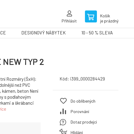
Košík
Přihlásit
je prázdný
ACE
DESIGNOVÝ NÁBYTEK
10 - 50 % SLEVA
IE NEW TYP 2
Kód:
i399_0000284429
ntní Rozměry (ŠxH):
olnější než PVC
, kámen, beton Není
hy s podlahovým
Do oblíbených
rkami a škrábanci
více
Porovnání
Dotaz prodejci
Hlídání