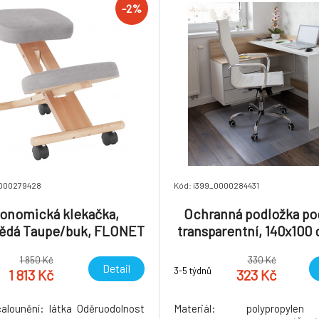
-2%
0000279428
Kód: i399_0000284431
onomická klekačka,
Ochranná podložka pod 
ědá Taupe/buk, FLONET
transparentní, 140x100 
mm, ELLIE NEW TY
1 850 Kč
330 Kč
Detail
3-5 týdnů
1 813 Kč
323 Kč
čalounění: látka Oděruodolnost
Materiál: polypropyle