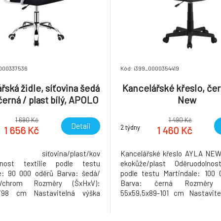
0000337536
Kód: i399_0000354419
řská židle, síťovina šedá
Kancelářské křeslo, čer
 černá / plast bílý, APOLO
New
2 NEW
1 690 Kč
1 490 Kč
Detail
2 týdny
1 656 Kč
1 460 Kč
ál: síťovina/plast/kov
Kancelářské křeslo AYLA NEW 
lnost textilie podle testu
ekokůže/plast Oděruodolnost
e: 90 000 oděrů Barva: šedá/
podle testu Martindale: 100 
lá/chrom Rozměry (ŠxHxV):
Barva: černá Rozměry 
/98 cm Nastavitelná výška
55x59,5x89-101 cm Nastavite
52 cm Nosnost: 100 kg Opěrka
sedu: 40-51 cm Sedák (ŠxH):
V): 44x47 cm Sedák (ŠxH):
Opěrka zad (ŠxV): 44x48 c