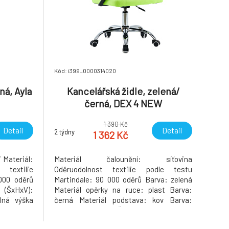
Kód: i399_0000314020
ná, Ayla
Kancelářská židle, zelená/
černá, DEX 4 NEW
1 390 Kč
Detail
Detail
2 týdny
1 362 Kč
Materiál:
Materiál čalounění: síťovina
 textilie
Oděruodolnost textilie podle testu
000 oděrů
Martindale: 90 000 oděrů Barva: zelená
(ŠxHxV):
Materiál opěrky na ruce: plast Barva:
lná výška
černá Materiál podstava: kov Barva:
 45x42 cm
chrom Rozměry (ŠxHxV): 57x55x86-94
m Spodní
cm Nastavitelná výška sedu: 42-50 cm