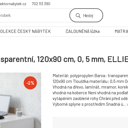
ektornabytek.cz
702 113 390
Hledej
KOLEKCE ČESKÝ NÁBYTEK
ČALOUNĚNÁ lůžka
MATR
ansparentní, 120x90 cm, 0, 5 mm, ELL
Materiál: polypropylen Barva: transpare
120x90 cm Tloušťka materiálu: 0,5 mm Od
-
2
%
Vhodná na dřevo, laminát, mramor, korek
vhodná na koberce Není vhodná na podla
vytápěním zaoblené rohy Chrání před odě
Výborně splyne s prostředím Snadná ú...