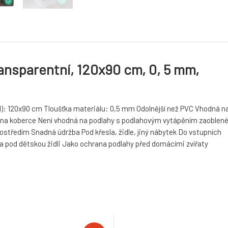
ransparentní, 120x90 cm, 0, 5 mm,
H): 120x90 cm Tloušťka materiálu: 0,5 mm Odolnější než PVC Vhodná n
á na koberce Není vhodná na podlahy s podlahovým vytápěním zaoblen
ostředím Snadná údržba Pod křesla, židle, jiný nábytek Do vstupních
ka pod dětskou židli Jako ochrana podlahy před domácími zvířaty