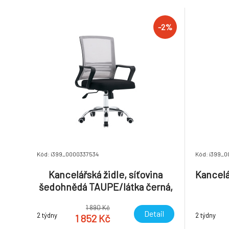
Univerzální kolečka vhodná pro měkké i
47x47,5
tvrdé podlahy Nastavitelná výška sedu
Hmotnost
Dodáváno v demo
-2%
Kód: i399_0000337534
Kód: i399_
Kancelářská židle, síťovina
Kancelá
šedohnědá TAUPE/látka černá,
APOLO 2 NEW
1 890 Kč
Detail
2 týdny
2 týdny
1 852 Kč