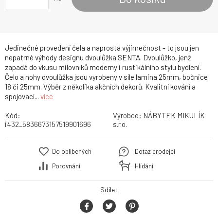
Jedinečné provedení čela a naprostá výjimečnost - to jsou jen
nepatrné výhody designu dvoulůžka SENTA. Dvoulůžko, jenž
zapadá do vkusu milovníků moderny i rustikálního stylu bydlení.
Čelo a nohy dvoulůžka jsou vyrobeny v síle lamina 25mm, bočnice
18 či 25mm. Výběr z několika akčních dekorů. Kvalitní kování a
spojovací...
více
Kód:
Výrobce:
NÁBYTEK MIKULÍK
i432_5836673157519901696
s.r.o.
Do oblíbených
Dotaz prodejci
Porovnání
Hlídání
Sdílet