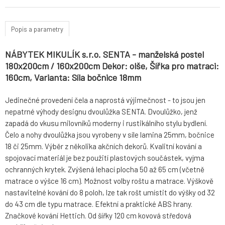
Popis a parametry
NÁBYTEK MIKULÍK s.r.o. SENTA - manželská postel
180x200cm / 160x200cm Dekor: olše, Šířka pro matraci:
160cm, Varianta: Síla bočnice 18mm
Jedinečné provedení čela a naprostá výjimečnost - to jsou jen
nepatrné výhody designu dvoulůžka SENTA. Dvoulůžko, jenž
zapadá do vkusu milovníků moderny i rustikálního stylu bydlení.
Čelo a nohy dvoulůžka jsou vyrobeny v síle lamina 25mm, bočnice
18 či 25mm. Výběr z několika akčních dekorů. Kvalitní kování a
spojovací materiál je bez použití plastových součástek, vyjma
ochranných krytek. Zvýšená lehací plocha 50 až 65 cm (včetně
matrace o výšce 16 cm). Možnost volby roštu a matrace. Výškově
nastavitelné kování do 8 poloh, lze tak rošt umístit do výšky od 32
do 43 cm dle typu matrace. Efektní a praktické ABS hrany.
Značkové kování Hettich. Od šířky 120 cm kovová středová