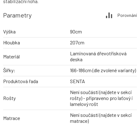
stabilizační noha.
Parametry
Porovnání
Výška
90cm
Hloubka
207cm
Laminovaná dřevotřísková
Materiál
deska
Šířky:
166-186cm (dle zvolené varianty)
Produktová řada
SENTA
Není součástí (najdete v sekci
Rošty
rošty) - přípraveno pro laťový i
lamelový rošt
Není součástí (najdete v sekci
Matrace
matrace)