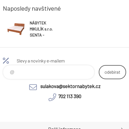
Naposledy navštívené
NÁBYTEK
MIKULÍK s.r.o.
SENTA -
manželská
postel
180x200cm /
160x200cm
Slevy a novinky e-mailem
Dekor: olše,
Šířka pro
odebírat
matraci:
160cm,
sulakova@sektornabytek.cz
Varianta: Síla
bočnice 18mm
702 113 390
Další informace