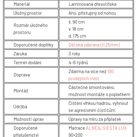
Materiál
Laminovaná dřevotříska
Úložný prostor
Ano, přístupný od nohou
š. 90 cm
Rozměr úložného
v. 18 cm
prostoru
d. 175 cm
Doporučené doplňky
Dětská zábrana (tl.25mm)
Záruka
3 roky
Termín dodání
4–6 týdnů
Zdarma na více než
100
Doprava
prodejních míst
Částečně smontováno,
Montáž
možnost montáže s poplatkem
Čištění vlhkou hadrou, vyhnout
Údržba
se agresivním čističům
Možnosti úprav
Úpravy na míru za příplatek
Doporučené
Matrace
ALNEA
,
SIESTA LUX
příslušenství
90×200