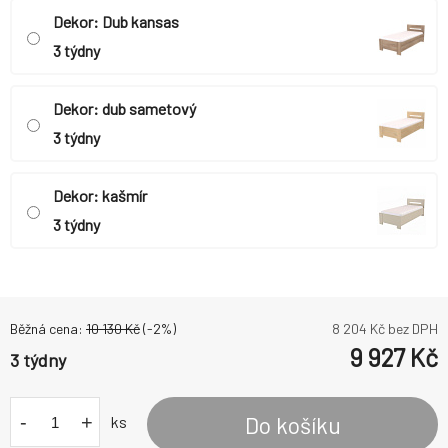
Dekor: Dub kansas
3 týdny
Dekor: dub sametový
3 týdny
Dekor: kašmír
3 týdny
Běžná cena:
10 130
Kč
(-
2
%)
8 204
Kč bez DPH
9 927
Kč
3 týdny
-
+
Do košíku
ks