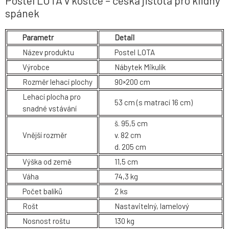
Postel LOTA v kostce – česká jistota pro klidný
spánek
Parametr
Detail
Název produktu
Postel LOTA
Výrobce
Nábytek Mikulík
Rozměr lehací plochy
90×200 cm
Lehací plocha pro
53 cm (s matrací 16 cm)
snadné vstávání
š. 95,5 cm
Vnější rozměr
v. 82 cm
d. 205 cm
Výška od země
11,5 cm
Váha
74,3 kg
Počet balíků
2 ks
Rošt
Nastavitelný, lamelový
Nosnost roštu
130 kg