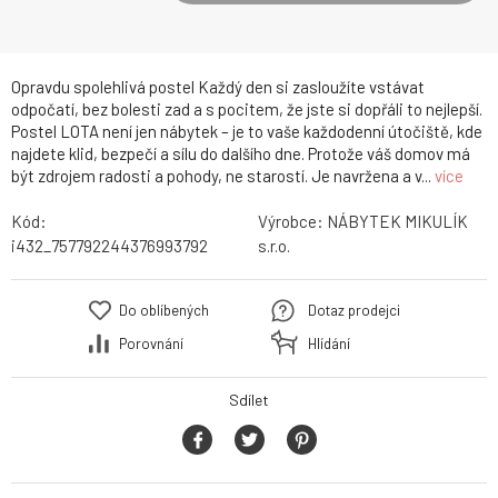
Opravdu spolehlivá postel Každý den si zasloužíte vstávat
odpočatí, bez bolesti zad a s pocitem, že jste si dopřáli to nejlepší.
Postel LOTA není jen nábytek – je to vaše každodenní útočiště, kde
najdete klid, bezpečí a sílu do dalšího dne. Protože váš domov má
být zdrojem radosti a pohody, ne starostí. Je navržena a v...
více
Kód:
Výrobce:
NÁBYTEK MIKULÍK
i432_757792244376993792
s.r.o.
Do oblíbených
Dotaz prodejci
Porovnání
Hlídání
Sdílet