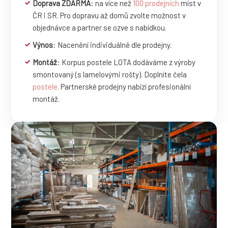
Doprava ZDARMA
: na více než
100 prodejních
míst v
ČR i SR. Pro dopravu až domů zvolte možnost v
objednávce a partner se ozve s nabídkou.
Výnos
: Nacenění individuálně dle prodejny.
Montáž
: Korpus postele LOTA dodáváme z výroby
smontovaný (s lamelovými rošty). Doplníte čela
postele
. Partnerské prodejny nabízí profesionální
montáž.