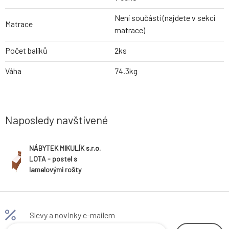
Není součástí (najdete v sekci
Matrace
matrace)
Počet balíků
2ks
Váha
74.3kg
Naposledy navštívené
NÁBYTEK MIKULÍK s.r.o.
LOTA - postel s
lamelovými rošty
90x200cm Dekor: olše
Slevy a novinky e-mailem