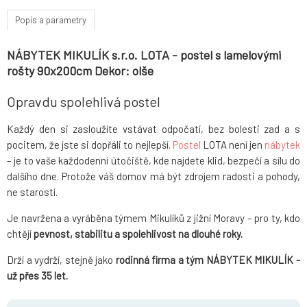
Popis a parametry
NÁBYTEK MIKULÍK s.r.o. LOTA - postel s lamelovými
rošty 90x200cm Dekor: olše
Opravdu spolehlivá postel
Každý den si zasloužíte vstávat odpočatí, bez bolesti zad a s
pocitem, že jste si dopřáli to nejlepší.
Postel
LOTA není jen
nábytek
– je to vaše každodenní útočiště, kde najdete klid, bezpečí a sílu do
dalšího dne. Protože váš domov má být zdrojem radosti a pohody,
ne starostí.
Je navržena a vyráběna týmem Mikulíků z jižní Moravy – pro ty, kdo
chtějí
pevnost, stabilitu a spolehlivost na dlouhé roky.
Drží a vydrží, stejně jako
rodinná firma a tým NÁBYTEK MIKULÍK -
už přes 35 let.