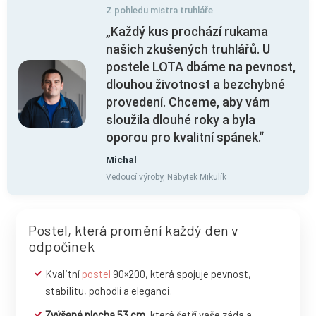
Z pohledu mistra truhláře
„Každý kus prochází rukama
našich zkušených truhlářů. U
postele LOTA dbáme na pevnost,
dlouhou životnost a bezchybné
provedení. Chceme, aby vám
sloužila dlouhé roky a byla
oporou pro kvalitní spánek.“
Michal
Vedoucí výroby, Nábytek Mikulík
Postel, která promění každý den v
odpočinek
Kvalitní
postel
90×200, která spojuje pevnost,
stabilitu, pohodlí a eleganci.
Zvýšená plocha 53 cm
, která šetří vaše záda a