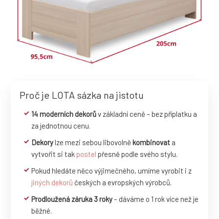
Proč je LOTA sázka na jistotu
14 moderních dekorů
v základní ceně – bez příplatku a
za jednotnou cenu.
Dekory
lze mezi sebou libovolně
kombinovat
a
vytvořit si tak
postel
přesně podle svého stylu.
Pokud hledáte něco výjimečného, umíme vyrobit i z
jiných dekorů
českých a evropských výrobců.
Prodloužená záruka 3 roky
– dáváme o 1 rok více než je
běžné.