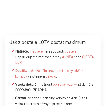
Jak z postele LOTA dostat maximum
Matrace
:
Matrace
není součástí
postele
.
Doporučujeme matrace z řady
ALNEA
nebo
SIESTA
LUX
.
Doplňky
:
dětská zábrana
,
noční stolky
,
skříně
,
komody
ve stejném
dekoru
.
Vzorky dekorů
: možnost
objednat vzorky
až domů s
DOPRAVOU ZDARMA
.
Údržba
: snadno čistitelný, odolný povrch. Čistit
vlhkou hadrou a běžným prostředkem.