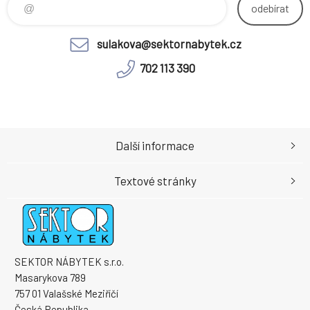
odebírat
sulakova@sektornabytek.cz
702 113 390
Další informace
Textové stránky
SEKTOR NÁBYTEK s.r.o.
Masarykova 789
757 01 Valašské Meziříčí
Česká Republika