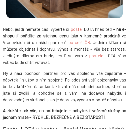
Nebo, jestli nemáte čas, vyberte si
postel
LOTA hned teď –
na e-
shopu ji pořídíte za stejnou cenu jako v kamenné prodejně
ve
Vranovicích či u našich partnerů
po celé ČR
. Jedním klikem si
můžete objednat i dopravu, výnos a montáž – vše bez starostí.
Jediným dilematem bude, jestli se vám z
postele
LOTA ráno
vůbec bude chtít vstávat.
My a naši obchodní partneři pro vás společně vše zajistíme –
nábytek i služby s ním spojené. Po odeslání vaší objednávky vás
bude v krátkém čase kontaktovat náš obchodní partner, kterého
jste si zvolili, a dohodne se s vámi na dodávce nábytku i
doprovodných službách jako je doprava, výnos a montáž nábytku.
A získáte tak vše, co potřebujete – nábytek i veškeré služby na
jednom místě – RYCHLE, BEZPEČNĚ A BEZ STAROSTÍ.