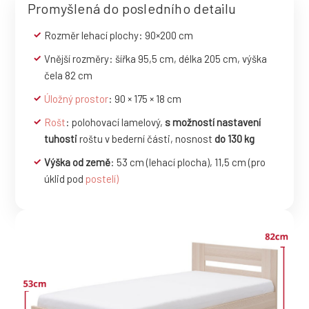
Promyšlená do posledního detailu
Rozměr lehací plochy: 90×200 cm
Vnější rozměry: šířka 95,5 cm, délka 205 cm, výška
čela 82 cm
Úložný prostor
: 90 × 175 × 18 cm
Rošt
: polohovací lamelový,
s možností nastavení
tuhosti
roštu
v bederní části, nosnost
do 130 kg
Výška od země
: 53 cm (lehací plocha), 11,5 cm (pro
úklid pod
postelí)