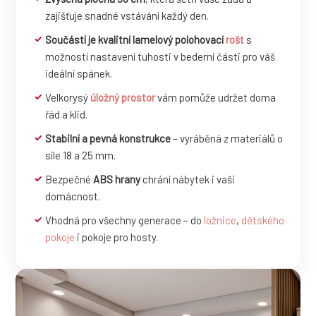
zajišťuje snadné vstávání každý den.
Součástí je kvalitní lamelový polohovací
rošt
s
možností nastavení tuhosti v bederní části pro váš
ideální spánek.
Velkorysý
úložný prostor
vám pomůže udržet doma
řád a klid.
Stabilní a pevná konstrukce
– vyráběná z materiálů o
síle 18 a 25 mm.
Bezpečné
ABS hrany
chrání nábytek i vaši
domácnost.
Vhodná pro všechny generace – do
ložnice
,
dětského
pokoje
i pokoje pro hosty.