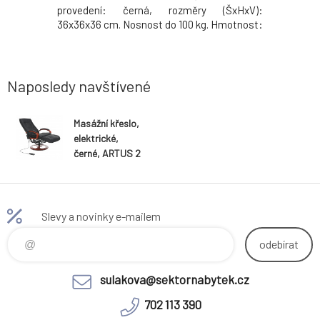
álu vrchní
provedení: černá, rozměry (ŠxHxV):
testu Mar
 Tloušťka
36x36x36 cm. Nosnost do 100 kg. Hmotnost:
hnědá / c
odávané v
5.5kg
118 cm Vý
51 Výška 
cm Nosnos
cm Sedadl
Naposledy navštívené
Masážní křeslo,
elektrické,
černé, ARTUS 2
Slevy a novinky e-mailem
odebírat
sulakova@sektornabytek.cz
702 113 390