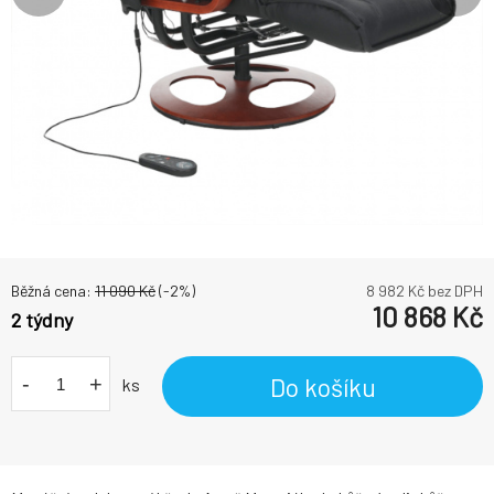
Běžná cena:
11 090
Kč
(-
2
%)
8 982
Kč bez DPH
10 868
Kč
2 týdny
-
+
Do košíku
ks