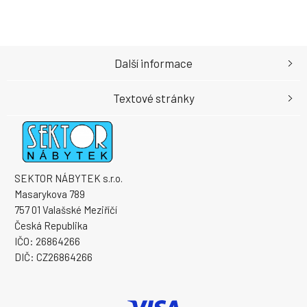
Další informace
Textové stránky
SEKTOR NÁBYTEK s.r.o.
Masarykova 789
757 01 Valašské Meziříčí
Česká Republika
IČO: 26864266
DIČ: CZ26864266