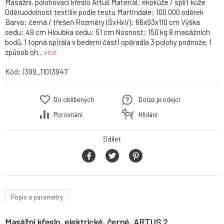
Masážní, polohovací křeslo Artuš Materiál: ekokůže / split kůže
Oděruodolnost textilie podle testu Martindale: 100 000 oděrek
Barva: černá / třešeň Rozměry (ŠxHxV): 66x93x110 cm Výška
sedu: 49 cm Hloubka sedu: 51 cm Nosnost: 150 kg 8 masážních
bodů. 1 topná spirála v bederní části opěradla 3 polohy podnože. 1
způsob oh...
více
Kód:
i399_11013947
Do oblíbených
Dotaz prodejci
Porovnání
Hlídání
Sdílet
Popis a parametry
Masážní křeslo, elektrické, černé, ARTUS 2