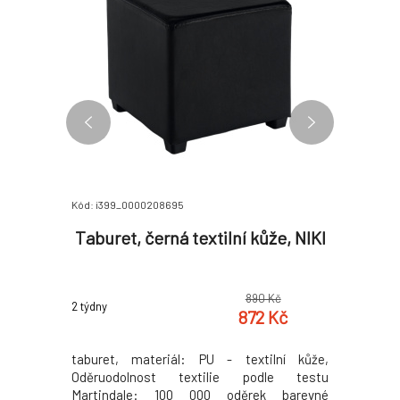
Kód: i399_0000208695
Kód: i399_0
ný extra
Taburet, černá textilní kůže, NIKI
Kance
EO
ek
0 Kč
890 Kč
2 týdny
2 týdny
2 Kč
872 Kč
lením LEO
taburet, materiál: PU - textilní kůže,
Kancelář
a: bílá /
Oděruodolnost textilie podle testu
opěrkou z
y (ŠxHxV):
Martindale: 100 000 oděrek barevné
ekokůže /