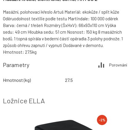
Masážní, polohovací křeslo Artuš Materiál: ekokůže / split kůže
Oděruodolnost textilie podle testu Martindale: 100 000 oděrek
Barva: černá / třešeň Rozměry (ŠxHxV): 66x93x110 cm Výška
sedu: 49 cm Hloubka sedu: 51 cm Nosnost: 150 kg 8 masážních
bodů. 1 topná spirála v bederní části opěradla 3 polohy podnože. 1
způsob ohřevu zapnutí / vypnutí Dodávané v demontu.
Hmotnost: 27.5kg
Parametry
Porovnání
Hmotnost (kg)
27.5
Ložnice ELLA
-2%
-2%