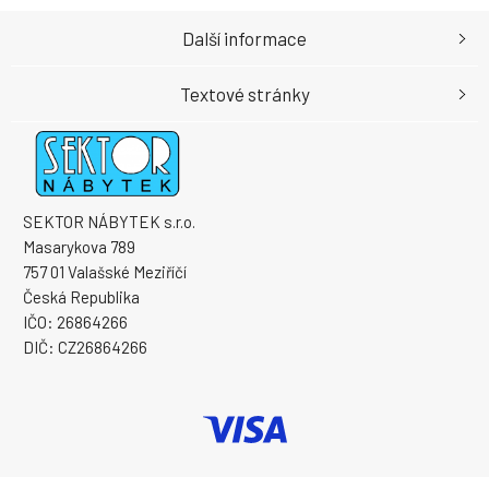
Další informace
Textové stránky
SEKTOR NÁBYTEK s.r.o.
Masarykova 789
757 01 Valašské Meziříčí
Česká Republika
IČO: 26864266
DIČ: CZ26864266