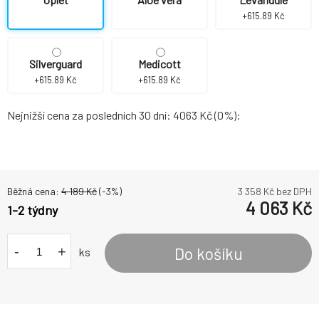
+615.89 Kč
Silverguard
Medicott
+615.89 Kč
+615.89 Kč
Nejnižší cena za posledních 30 dní: 4063 Kč (0%):
Běžná cena:
4 189
Kč
(-
3
%)
3 358
Kč bez DPH
4 063
Kč
1-2 týdny
-
+
Do košíku
ks