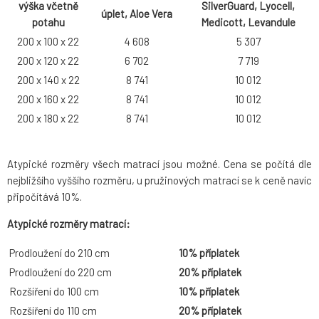
výška včetně
SilverGuard, Lyocell,
úplet, Aloe Vera
potahu
Medicott, Levandule
200 x 100 x 22
4 608
5 307
200 x 120 x 22
6 702
7 719
200 x 140 x 22
8 741
10 012
200 x 160 x 22
8 741
10 012
200 x 180 x 22
8 741
10 012
Atypické rozměry všech matrací jsou možné. Cena se počítá dle
nejbližšího vyššího rozměru, u pružinových matrací se k ceně navíc
připočítává 10%.
Atypické rozměry matrací:
Prodloužení do 210 cm
10% příplatek
Prodloužení do 220 cm
20% příplatek
Rozšíření do 100 cm
10% příplatek
Rozšíření do 110 cm
20% příplatek