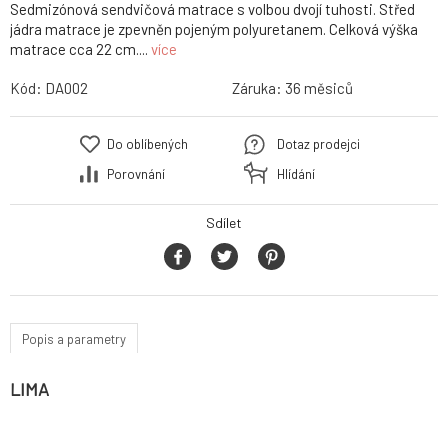
Sedmizónová sendvičová matrace s volbou dvojí tuhosti. Střed
jádra matrace je zpevněn pojeným polyuretanem. Celková výška
matrace cca 22 cm....
více
Kód:
DA002
Záruka:
36 měsiců
Do oblíbených
Dotaz prodejci
Porovnání
Hlídání
Sdílet
Popis a parametry
LIMA