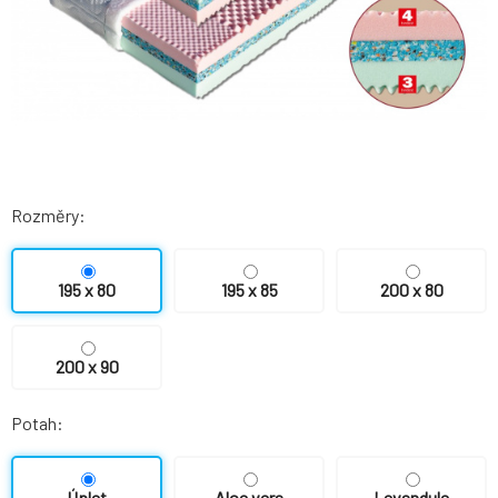
Rozměry:
195 x 80
195 x 85
200 x 80
200 x 90
Potah:
Úplet
Aloe vera
Levandule