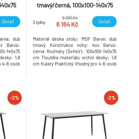
140x75
tmavý/černá, 100x100-140x75
1
cm, ABERO TYP 1
6 290 Kč
Detail
Detail
2 týdny
6 164 Kč
arva: dub
Materiál deska stolu: MDF Barva: dub
ov Barva:
tmavý Konstrukce nohy: kov Barva:
00-140x75
černá Rozměry (ŠxHxV): 100x100-140x75
desky: 1,8
cm Tloušťka materiálu vrchní desky: 1,8
o 4-6 osob
cm Kulatý Praktický Vhodný pro 4-6 osob
 demontu
Nosnost: 25 kg Dodáváno v demontu
Hmotnost: 30kg
-2%
-2%