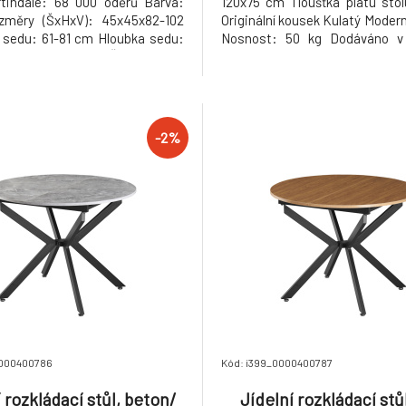
tindale: 68 000 oděrů Barva:
120x75 cm Tloušťka platu sto
změry (ŠxHxV): 45x45x82-102
Originální kousek Kulatý Modern
sedu: 61-81 cm Hloubka sedu:
Nosnost: 50 kg Dodáváno v
řka sedu: 45 cm Šířka opěrky
Hmotnost: 47kg
cm Výška opěrky zad: 24 cm
dstavy: 40 cm Nosnost: 100 kg
t: 6,2 kg Nastavení výšky
edá
-2%
0000400786
Kód: i399_0000400787
 rozkládací stůl, beton/
Jídelní rozkládací stů