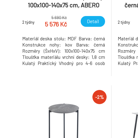
100x100-140x75 cm, ABERO
čern
TYP 1
5 690 Kč
Detail
2 týdny
2 týdny
5 576 Kč
Materiál deska stolu: MDF Barva: černá
Materiál 
Konstrukce nohy: kov Barva: černá
Konstruk
Rozměry (ŠxHxV): 100x100-140x75 cm
Rozměry 
Tloušťka materiálu vrchní desky: 1,8 cm
Tloušťka 
Kulatý Praktický Vhodný pro 4-6 osob
Kulatý P
Nosnost: 25 kg Dodáváno v demontu
Nosnost:
Hmotnost: 30kg
Hmotnost
-2%