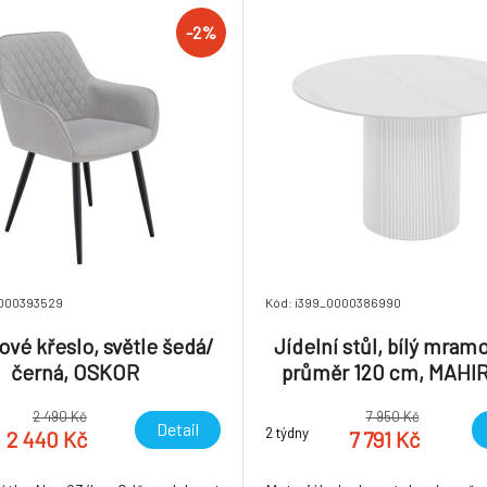
-2%
0000393529
Kód: i399_0000386990
vé křeslo, světle šedá/
Jídelní stůl, bílý mram
černá, OSKOR
průměr 120 cm, MAHIR
2 490 Kč
7 950 Kč
Detail
2 týdny
2 440 Kč
7 791 Kč