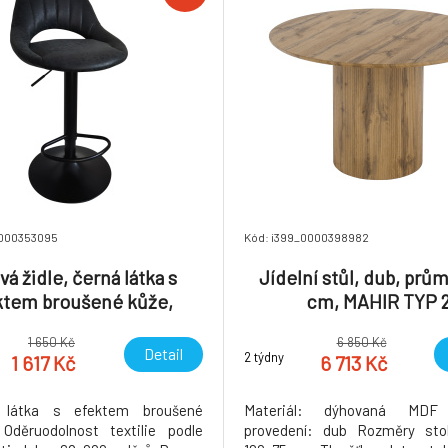
0000353095
Kód: i399_0000398982
vá židle, černá látka s
Jídelní stůl, dub, prů
ktem broušené kůže,
cm, MAHIR TYP 
LORASA NEW
1 650 Kč
6 850 Kč
Detail
2 týdny
1 617 Kč
6 713 Kč
: látka s efektem broušené
Materiál: dýhovaná MDF
Oděruodolnost textilie podle
provedení: dub Rozměry stol