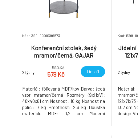
Kód: i399_0000396573
Kód: i399_0
Konferenční stolek, šedý
Jídelní
mramor/černá, GAJAR
121x
590 Kč
Detail
2 týdny
2 týdny
578 Kč
Materiál: fóliovaná MDF/kov Barva: šedá
Materiá
vzor mramor/černá Rozměry (ŠxHxV):
mramor/
40x40x61 cm Nosnost: 10 kg Nosnost na
121x71x73
polici: 7 kg Hmotnost: 2,6 kg Tloušťka
1,07 cm N
materiálu MDF: 1,2 cm Moderní
design Vh
zpracování Designově olemované nožičky
demontu 
Dodáváno v demontu Hmotnost: 3.05kg