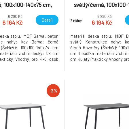
á, 100x100-140x75 cm,
světlý/černá, 100x100-
ABERO TYP 1
cm, ABERO TYP 
6 290 Kč
6 290 Kč
Detail
2 týdny
6 164 Kč
6 164 Kč
deska stolu: MDF Barva: beton
Materiál deska stolu: MDF B
ce nohy: kov Barva: černá
světlý Konstrukce nohy: k
(ŠxHxV): 100x100-140x75 cm
černá Rozměry (ŠxHxV): 100x1
materiálu vrchní desky: 1,8 cm
cm Tloušťka materiálu vrchní 
raktický Vhodný pro 4-6 osob
cm Kulatý Praktický Vhodný pr
 25 kg Dodáváno v demontu
Nosnost: 25 kg Dodáváno v
: 30kg
Hmotnost: 30kg
-2%