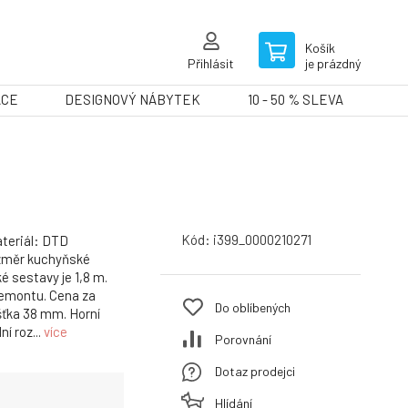
Košík
Přihlásit
je prázdný
ACE
DESIGNOVÝ NÁBYTEK
10 - 50 % SLEVA
Kód:
i399_0000210271
teriál: DTD
změr kuchyňské
 sestavy je 1,8 m.
demontu. Cena za
Do oblíbených
ušťka 38 mm. Horní
í roz...
více
Porovnání
Dotaz prodejci
Hlídání