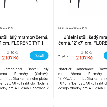
000396415
Kód: i399_0000396416
 stůl, bílý mramor/černá,
Jídelní stůl, šedý mr
71 cm, FLORENC TYP 1
černá, 121x71 cm, FLO
1
2 150 Kč
2 150 Kč
Detail
2 týdny
2 107 Kč
2 107 Kč
l: kámen/ocel Barva: bílý
Materiál: kámen/ocel Barv
černá Rozměry (ŠxHxV):
mramor/černá Rozměry 
 cm Tloušťka kamenného platu:
121x71x73 cm Tloušťka kamenn
osnost: 50 kg Praktický Moderní
1,07 cm Nosnost: 50 kg Praktic
odný pro 4-6 osob Dodáváno v
design Vhodný pro 4-6 osob D
Hmotnost: 28.6kg
demontu Hmotnost: 31.6kg