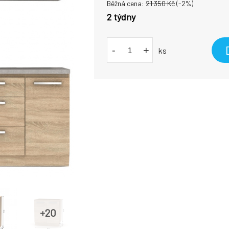
Běžná cena:
21 350
Kč
(-
2
%)
2 týdny
-
+
ks