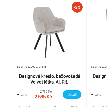
-2%
Kód: i399_0000393531
Kód: i399_
Designové křeslo, béžovošedá
Designo
Velvet látka, AURIL
2 750 Kč
Detail
2 týdny
2 týdny
2 695 Kč