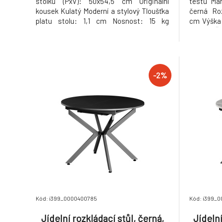
stolku (PxV): 50x54,5 cm Originální
testu Mar
kousek Kulatý Moderní a stylový Tloušťka
černá Ro
platu stolu: 1,1 cm Nosnost: 15 kg
cm Výška 
Dodáváno v demontu Hmotnost: 13kg
40 cm Ší
zad: 36 
Průměr po
Hmotnos
Otočné s
-2%
Kód: i399_0000400785
Kód: i399_
Jídelní rozkládací stůl, černá,
Jídelní