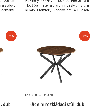
lu: 2,5 cm
Rozměry (ŠxHxV): 100x100-140x75 cm
í a stylový
Tloušťka materiálu vrchní desky: 1,8 cm
 demontu
Kulatý Praktický Vhodný pro 4-6 osob
Nosnost: 25 kg Dodáváno v demontu
Hmotnost: 30kg
-2%
-2%
Kód: i399_0000400789
l, dub
Jídelní rozkládací stůl, dub