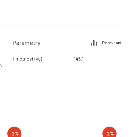
Parametry
Porovnání
Hmotnost (kg)
145.1
č
L
-2%
-2%