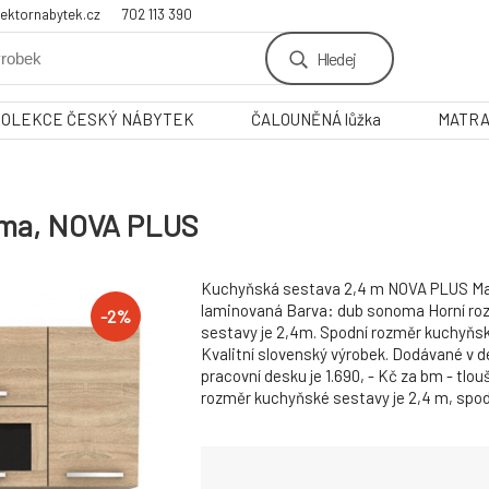
ektornabytek.cz
702 113 390
Hledej
KOLEKCE ČESKÝ NÁBYTEK
ČALOUNĚNÁ lůžka
MATR
oma, NOVA PLUS
Kuchyňská sestava 2,4 m NOVA PLUS Ma
laminovaná Barva: dub sonoma Horní ro
-
2
%
sestavy je 2,4m. Spodní rozměr kuchyňské
Kvalitní slovenský výrobek. Dodávané v 
pracovní desku je 1.690, - Kč za bm - tlo
rozměr kuchyňské sestavy je 2,4 m, spodn