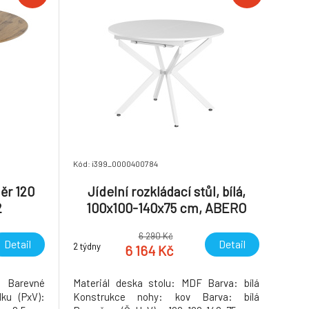
Kód: i399_0000400784
měr 120
Jídelní rozkládací stůl, bílá,
2
100x100-140x75 cm, ABERO
TYP 1
6 290 Kč
Detail
Detail
2 týdny
6 164 Kč
 Barevné
Materiál deska stolu: MDF Barva: bílá
ku (PxV):
Konstrukce nohy: kov Barva: bílá