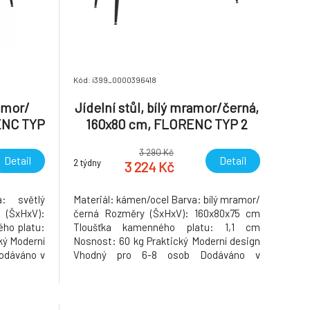
Kód: i399_0000396418
amor/
Jídelní stůl, bílý mramor/černá,
RENC TYP
160x80 cm, FLORENC TYP 2
3 290 Kč
Detail
Detail
2 týdny
3 224 Kč
a: světlý
Materiál: kámen/ocel Barva: bílý mramor/
(ŠxHxV):
černá Rozměry (ŠxHxV): 160x80x75 cm
ého platu:
Tloušťka kamenného platu: 1,1 cm
ký Moderní
Nosnost: 60 kg Praktický Moderní design
odáváno v
Vhodný pro 6-8 osob Dodáváno v
demontu Hmotnost: 43.5kg