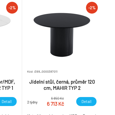
-2%
-2%
Kód: i399_0000387011
or/MDF,
Jídelní stůl, černá, průměr 120
 TYP 1
cm, MAHIR TYP 2
6 850 Kč
Detail
Detail
2 týdny
6 713 Kč