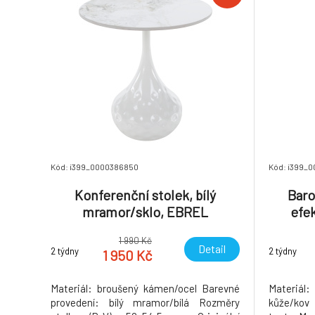
Kód: i399_0000386850
Kód: i399_
Konferenční stolek, bílý
Baro
mramor/sklo, EBREL
efe
1 990 Kč
Detail
2 týdny
2 týdny
1 950 Kč
Materiál: broušený kámen/ocel Barevné
Materiál
provedení: bílý mramor/bílá Rozměry
kůže/kov 