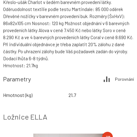
Křeslo-ušák Charlot v šedém barevném provedení látky.
Oděruodolnost textilie podle testu Martindale: 85 000 oděrek
Dřevěné nožičky v barevném provedení buk. Rozměry (ŠxHxV):
86x82x105 cm Nosnost: 120 kg Možnost objednání v 6 barevných
provedeních látky Alova v ceně 7.450 Kč nebo látky Soro v ceně
8.290 Kč a ve 4 barevných provedeních látky Coral v ceně 8.690 Kč.
Při individuální objednávce je třeba zaplatit 20% zálohu z dané
částky. Po uhrazení zálohy bude Váš požadavek zadán do výroby.
Dodací lhůta 6-8 týdnů.
Hmotnost: 21.7kg
Parametry
Porovnání
Hmotnost (kg)
21.7
Ložnice ELLA