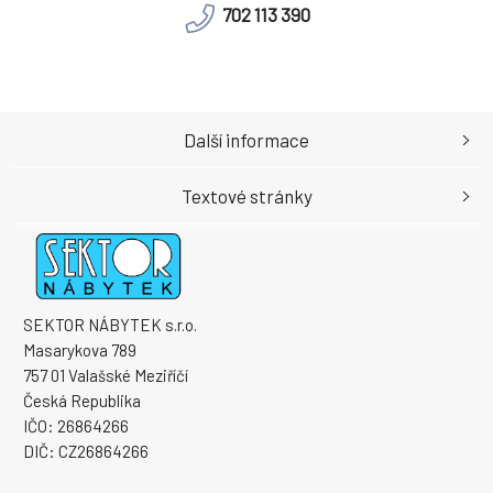
702 113 390
Další informace
Textové stránky
SEKTOR NÁBYTEK s.r.o.
Masarykova 789
757 01 Valašské Meziříčí
Česká Republika
IČO: 26864266
DIČ: CZ26864266