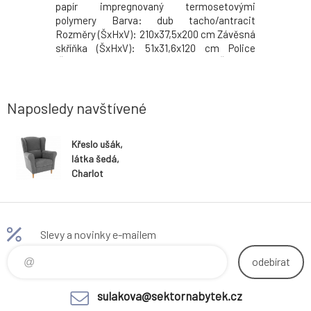
: 60x90 cm
papír impregnovaný termosetovými
lesk Roz
račce Prát
polymery Barva: dub tacho/antracit
Materiál d
 Nesušit v
Rozměry (ŠxHxV): 210x37,5x200 cm Závěsná
cm ABS h
skříňka (ŠxHxV): 51x31,6x120 cm Police
skříňka Ob
(ŠxHxV): 130x16,8x34 cm TV stolek (ŠxHxV):
skříňku O
210x37,5x37,9 cm Šířka nástavce na TV
bez úchy
stolku: 70 cm Tloušťka materiálu: 1,6 cm Na
vzhled D
plastových nožičkách Plast
36.6kg
Naposledy navštívené
Křeslo ušák,
látka šedá,
Charlot
Slevy a novinky e-mailem
odebírat
sulakova@sektornabytek.cz