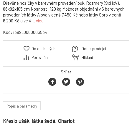
Dřevěné nožičky v barevném provedení buk. Rozměry (ŠxHxV):
86x82x105 cm Nosnost: 120 kg Možnost objednání v 6 barevných
provedeních látky Alova v ceně 7.450 Kč nebo látky Soro v ceně
8.290 Kč a ve 4 ...
více
Kód:
i399_0000063534
Do oblíbených
Dotaz prodejci
Porovnání
Hlídání
Sdílet
Popis a parametry
Křeslo ušák, látka šedá, Charlot