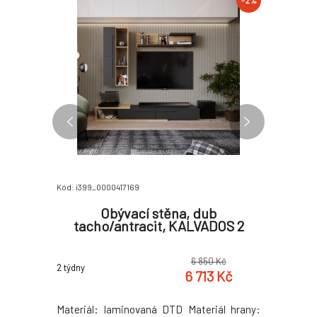
-2%
-2%
Kód: i399_0000417169
Kód: i399_
60x90,
Obývací stěna, dub
TV st
tacho/antracit, KALVADOS 2
 Kč
6 850 Kč
2 týdny
2 týdny
 Kč
6 713 Kč
yrobený ze
Materiál: laminovaná DTD Materiál hrany:
Materiál: