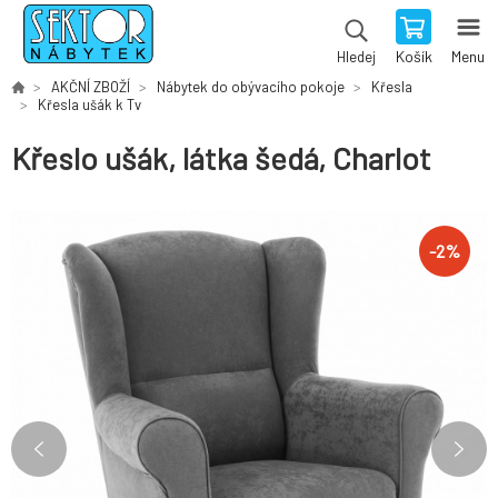
Košík
Menu
Hledej
AKČNÍ ZBOŽÍ
Nábytek do obývacího pokoje
Křesla
Křesla ušák k Tv
Křeslo ušák, látka šedá, Charlot
-
2
%