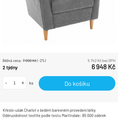
Běžná cena:
7 090
Kč
(-
2
%)
5 742
Kč bez DPH
6 948
Kč
2 týdny
-
+
Do košíku
ks
Křeslo-ušák Charlot v šedém barevném provedení látky.
Oděruodolnost textilie podle testu Martindale: 85 000 oděrek