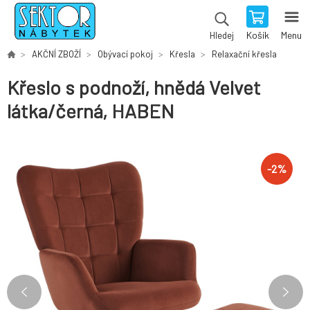
Košík
Menu
Hledej
AKČNÍ ZBOŽÍ
Obývací pokoj
Křesla
Relaxační křesla
Křeslo s podnoží, hnědá Velvet
látka/černá, HABEN
-
2
%