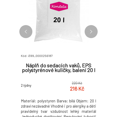
Kód: i399_0000256187
Kód: i399_
plíky,
Náplň do sedacích vaků, EPS
Komod
 OFELIA
polystyrénové kuličky, balení 20 l
světle
0 Kč
220 Kč
2 týdny
2 týdny
5 Kč
216 Kč
ka Barva:
Materiál: polystyren Barva: bílá Objem: 20 l
Materiál
ry (ŠxHxV):
zdraví nezávadné Vhodné i pro alergiky a děti
světlešedá
 (ŠxHxV):
pravidelný tvar vzdušnost lehký materiál
20x48x75
 Kobvová
Jednoduché doplňování Regulování tuhosti
16x46x1