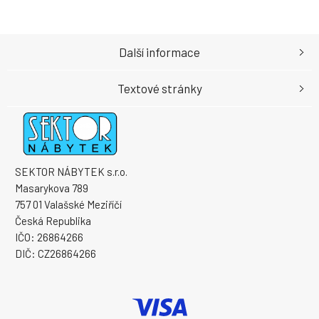
Další informace
Textové stránky
SEKTOR NÁBYTEK s.r.o.
Masarykova 789
757 01 Valašské Meziříčí
Česká Republika
IČO: 26864266
DIČ: CZ26864266