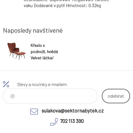
úchytkami
vaku Dodávané v pytli Hmotnost: 0.32kg
konstruk
.1kg
Dodávané 
Naposledy navštívené
Křeslo s
podnoží, hnědá
Velvet látka/
černá, HABEN
Slevy a novinky e-mailem
odebírat
sulakova@sektornabytek.cz
702 113 390