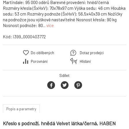
Martindale: 95 000 oděrů Barevné provedení: hněd/černá
Rozměry křesla (ŠxHxV): 70x78x97 cm Výška sedu: 46 cm Hloubka
sedu: 53 cm Rozměry podnože (ŠxHxV): 56,5x40x39 cm Nožičky
na podnožce jsou výškově nastavitelné Nosnost křesla: 90 kg
Nosnost podnože: 80...
více
Kód:
i399_0000403772
Do oblíbených
Dotaz prodejci
Porovnání
Hlídání
Sdílet
Popis a parametry
Křeslo s podnoží, hnědá Velvet látka/černá, HABEN