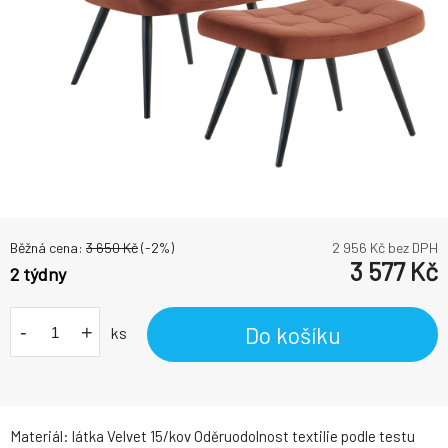
Běžná cena:
3 650
Kč
(-
2
%)
2 956
Kč bez DPH
3 577
Kč
2 týdny
-
+
Do košíku
ks
Materiál: látka Velvet 15/kov Oděruodolnost textilie podle testu