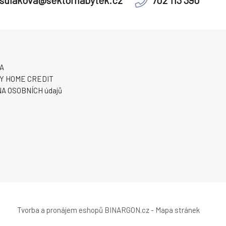
sulakova@sektornabytek.cz
702 113 390
A
Y HOME CREDIT
A OSOBNÍCH údajů
Tvorba a pronájem eshopů
BINARGON.cz
-
Mapa stránek