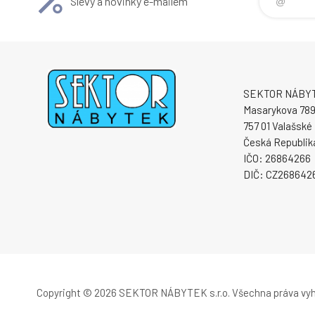
Slevy a novinky e-mailem
SEKTOR NÁBYTE
Masarykova 78
757 01 Valašské 
Česká Republik
IČO: 26864266
DIČ: CZ268642
Copyright © 2026 SEKTOR NÁBYTEK s.r.o.
Všechna práva vy