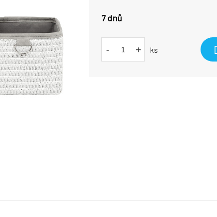
7 dnů
-
+
ks