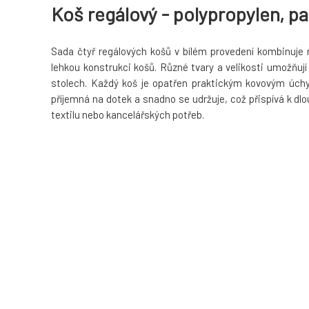
Koš regálový - polypropylen, pap
Sada čtyř regálových košů v bílém provedení kombinuje ma
lehkou konstrukci košů. Různé tvary a velikosti umožňují
stolech. Každý koš je opatřen praktickým kovovým úchy
příjemná na dotek a snadno se udržuje, což přispívá k d
textilu nebo kancelářských potřeb.