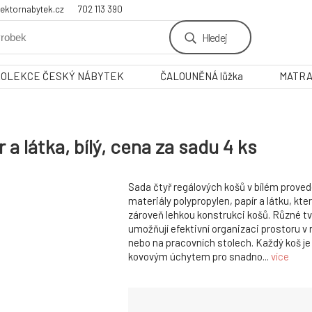
ektornabytek.cz
702 113 390
Hledej
KOLEKCE ČESKÝ NÁBYTEK
ČALOUNĚNÁ lůžka
MATR
 a látka, bílý, cena za sadu 4 ks
Sada čtyř regálových košů v bílém prove
materiály polypropylen, papír a látku, kter
zároveň lehkou konstrukci košů. Různé tva
umožňují efektivní organizaci prostoru v 
nebo na pracovních stolech. Každý koš j
kovovým úchytem pro snadno...
více