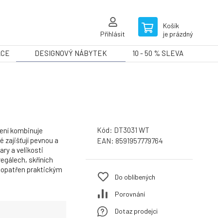
Košík
Přihlásit
je prázdný
ACE
DESIGNOVÝ NÁBYTEK
10 - 50 % SLEVA
Kód:
DT3031 WT
dení kombinuje
é zajišťují pevnou a
EAN:
8591957779764
ry a velikosti
regálech, skříních
e opatřen praktickým
Do oblíbených
Porovnání
Dotaz prodejci