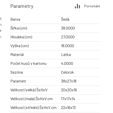
Parametry
Porovnání
ň
Barva
Šedá
h
Šířka (cm)
38.0000
e
,
Hloubka (cm)
27.0000
Výška (cm)
18.0000
Materiál
Látka
Počet kusů v kartonu
4.0000
Sezóna
Celorok
Parametr
38x27x18
Velikost (velká) ŠxHxV
20x20x16
Velikost (malá) ŠxHxV cm
17x17x14
Velikost (střední) ŠxHxV cm
22x16x13