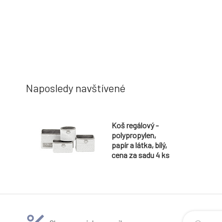
Naposledy navštívené
Koš regálový -
polypropylen,
papír a látka, bílý,
cena za sadu 4 ks