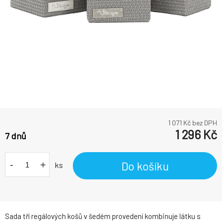
1 071
Kč bez DPH
1 296
Kč
7 dnů
-
+
Do košíku
ks
Sada tří regálových košů v šedém provedení kombinuje látku s