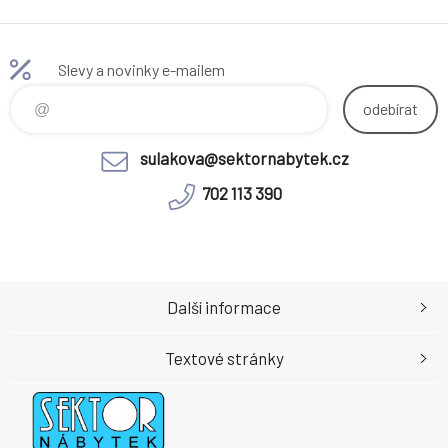
šedý, cena za
sadu 3 ks
Slevy a novinky e-mailem
odebírat
sulakova@sektornabytek.cz
702 113 390
Další informace
Textové stránky