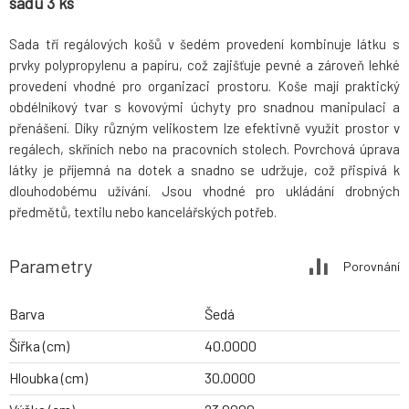
sadu 3 ks
Sada tří regálových košů v šedém provedení kombinuje látku s
prvky polypropylenu a papíru, což zajišťuje pevné a zároveň lehké
provedení vhodné pro organizaci prostoru. Koše mají praktický
obdélníkový tvar s kovovými úchyty pro snadnou manipulaci a
přenášení. Díky různým velikostem lze efektivně využít prostor v
regálech, skříních nebo na pracovních stolech. Povrchová úprava
látky je příjemná na dotek a snadno se udržuje, což přispívá k
dlouhodobému užívání. Jsou vhodné pro ukládání drobných
předmětů, textilu nebo kancelářských potřeb.
Parametry
Porovnání
Barva
Šedá
Šířka (cm)
40.0000
Hloubka (cm)
30.0000