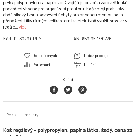
prvky polypropylenu a papíru, což zajišťuje pevné a zároveň lehké
provedení vhodné pro organizaci prostoru. Koše mají praktický
obdélníkový tvar s kovovými úchyty pro snadnou manipulaci a
přenášení. Díky různým velikostem lze efektivně využít prostor v
regále...
více
Kód:
DT3029 GREY
EAN:
8591957779726
Do oblíbených
Dotaz prodejci
Porovnání
Hlídání
Sdílet
Popis a parametry
Koš regálový - polypropylen, papír a látka, šedý, cena za