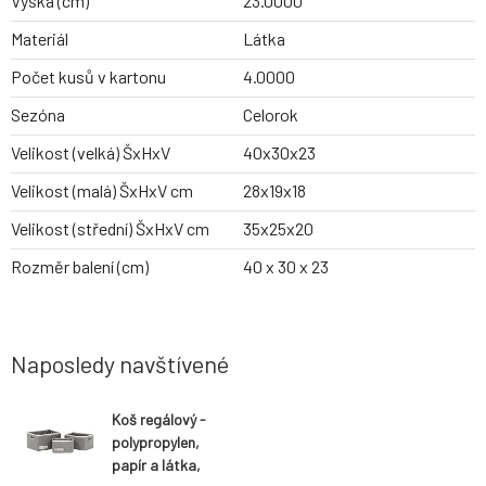
Výška (cm)
23.0000
Materiál
Látka
Počet kusů v kartonu
4.0000
Sezóna
Celorok
Velikost (velká) ŠxHxV
40x30x23
Velikost (malá) ŠxHxV cm
28x19x18
Velikost (střední) ŠxHxV cm
35x25x20
Rozměr balení (cm)
40 x 30 x 23
Naposledy navštívené
Koš regálový -
polypropylen,
papír a látka,