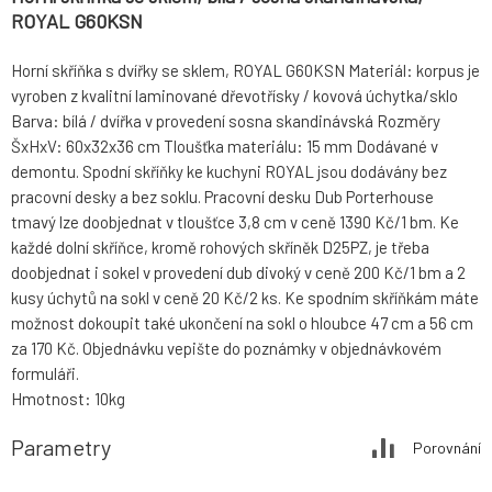
ROYAL G60KSN
Horní skříňka s dvířky se sklem, ROYAL G60KSN Materiál: korpus je
vyroben z kvalitní laminované dřevotřísky / kovová úchytka/sklo
Barva: bílá / dvířka v provedení sosna skandinávská Rozměry
ŠxHxV: 60x32x36 cm Tloušťka materiálu: 15 mm Dodávané v
demontu. Spodní skříňky ke kuchyni ROYAL jsou dodávány bez
pracovní desky a bez soklu. Pracovní desku Dub Porterhouse
tmavý lze doobjednat v tloušťce 3,8 cm v ceně 1390 Kč/1 bm. Ke
každé dolní skříňce, kromě rohových skříněk D25PZ, je třeba
doobjednat i sokel v provedení dub divoký v ceně 200 Kč/1 bm a 2
kusy úchytů na sokl v ceně 20 Kč/2 ks. Ke spodním skříňkám máte
možnost dokoupit také ukončení na sokl o hloubce 47 cm a 56 cm
za 170 Kč. Objednávku vepište do poznámky v objednávkovém
formuláři.
Hmotnost: 10kg
Parametry
Porovnání