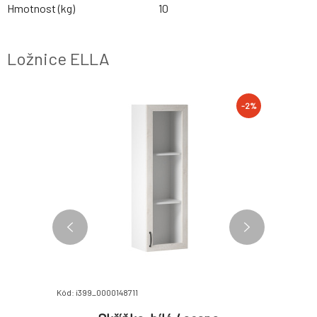
Hmotnost (kg)
10
Ložnice ELLA
-2%
-2%
Kód: i399_0000148711
Kód: i399_0