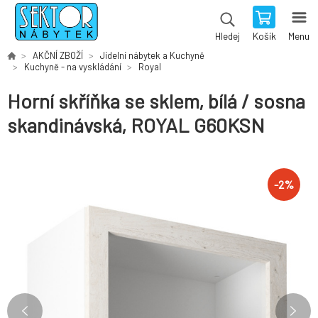
Košík
Menu
Hledej
AKČNÍ ZBOŽÍ
Jídelní nábytek a Kuchyně
Kuchyně - na vyskládání
Royal
Horní skříňka se sklem, bílá / sosna
skandinávská, ROYAL G60KSN
-
2
%