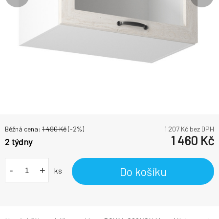
Běžná cena:
1 490
Kč
(-
2
%)
1 207
Kč bez DPH
1 460
Kč
2 týdny
-
+
Do košíku
ks