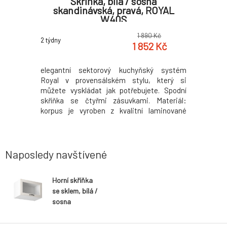
na
Skříňka, bílá / sosna
S
AL W40S
skandinávská, pravá, ROYAL
skandi
W40S
0 Kč
1 890 Kč
2 týdny
2 týdny
2 Kč
1 852 Kč
ký systém
elegantní sektorový kuchyňský systém
Elegantn
 který si
Royal v provensálském stylu, který si
Royal v 
te. Spodní
můžete vyskládat jak potřebujete. Spodní
můžete vy
Materiál:
skříňka se čtyřmi zásuvkami. Materiál:
skříňka 
laminované
korpus je vyroben z kvalitní laminované
korpus je
ovedení dub
dřevotřísky + ozdobné lišty v provedení dub
dřevotřísk
í: sosna
divoký. Barevné provedení: sosna
divoký.
 s dubem
skandinávská v kombinaci s dubem
skandin
divokým. Korpus je bílé barvy a pře
divokým. K
Naposledy navštívené
Horní skříňka
se sklem, bílá /
sosna
skandinávská,
ROYAL G60KSN