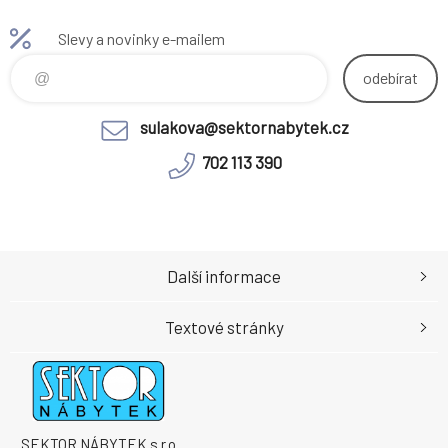
Slevy a novinky e-mailem
odebírat
sulakova@sektornabytek.cz
702 113 390
Další informace
Textové stránky
SEKTOR NÁBYTEK s.r.o.