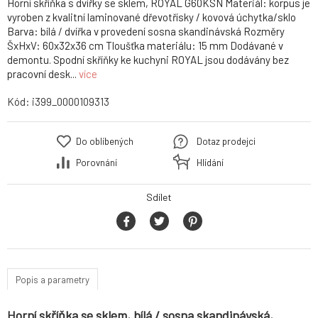
Horní skříňka s dvířky se sklem, ROYAL G60KSN Materiál: korpus je
vyroben z kvalitní laminované dřevotřísky / kovová úchytka/sklo
Barva: bílá / dvířka v provedení sosna skandinávská Rozměry
ŠxHxV: 60x32x36 cm Tloušťka materiálu: 15 mm Dodávané v
demontu. Spodní skříňky ke kuchyni ROYAL jsou dodávány bez
pracovní desk...
více
Kód:
i399_0000109313
Do oblíbených
Dotaz prodejci
Porovnání
Hlídání
Sdílet
Popis a parametry
Horní skříňka se sklem, bílá / sosna skandinávská,