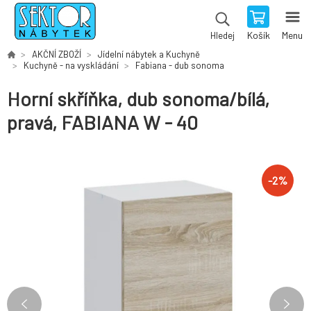
Košík
Menu
Hledej
AKČNÍ ZBOŽÍ
Jídelní nábytek a Kuchyně
Kuchyně - na vyskládání
Fabiana - dub sonoma
Horní skříňka, dub sonoma/bílá,
pravá, FABIANA W - 40
-
2
%