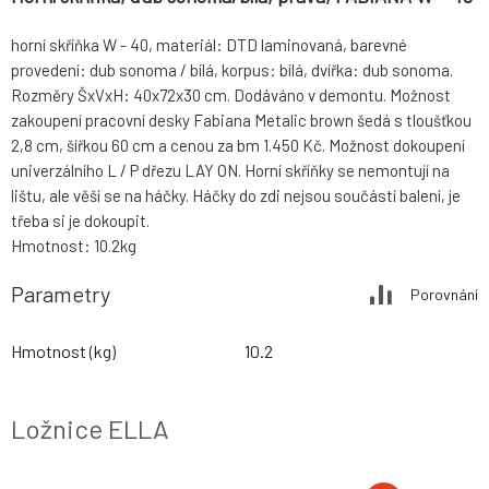
horní skříňka W - 40, materiál: DTD laminovaná, barevné
provedení: dub sonoma / bílá, korpus: bílá, dvířka: dub sonoma.
Rozměry ŠxVxH: 40x72x30 cm. Dodáváno v demontu. Možnost
zakoupení pracovní desky Fabiana Metalic brown šedá s tloušťkou
2,8 cm, šířkou 60 cm a cenou za bm 1.450 Kč. Možnost dokoupení
univerzálního L / P dřezu LAY ON. Horní skříňky se nemontují na
lištu, ale věší se na háčky. Háčky do zdi nejsou součástí balení, je
třeba si je dokoupit.
Hmotnost: 10.2kg
Parametry
Porovnání
Hmotnost (kg)
10.2
Ložnice ELLA