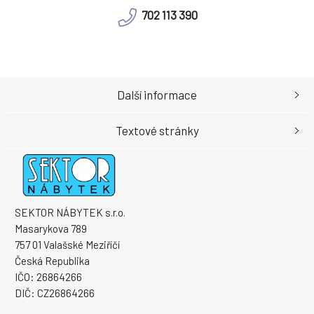
702 113 390
Další informace
Textové stránky
SEKTOR NÁBYTEK s.r.o.
Masarykova 789
757 01 Valašské Meziříčí
Česká Republika
IČO: 26864266
DIČ: CZ26864266