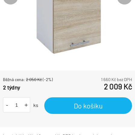
Běžná cena:
2 050
Kč
(-
2
%)
1 660
Kč bez DPH
2 009
Kč
2 týdny
-
+
Do košíku
ks