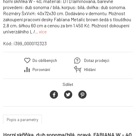
horní skříňka W - 40, materiál: DTD laminovaná, barevné
provedení: dub sonoma / bílá, korpus: bílá, dvířka: dub sonoma.
Rozměry ŠxVxH: 40x72x30 cm. Dodáváno v demontu. Možnost
zakoupení pracovní desky Fabiana Metalic brown šedá s tloušťkou
2,8 cm, šířkou 60 cm a cenou za bm 1.450 Kč. Možnost dokoupení
univerzálního L /...
více
Kód:
i399_0000112323
Do oblíbených
Dotaz prodejci
Porovnání
Hlídání
Sdílet
Popis a parametry
Horní skříňka, dub sonoma/bílá, pravá, FABIANA W - 40