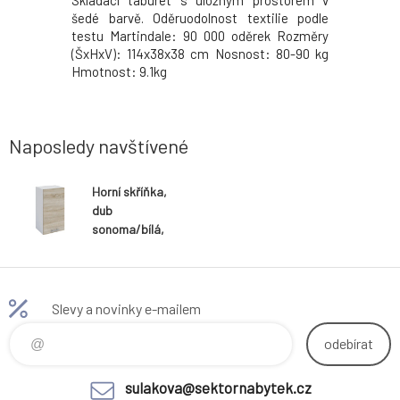
riál: DTD
Skládací taburet s úložným prostorem v
dolní sk
dení: dub
šedé barvě. Oděruodolnost textilie podle
laminova
vířka: dub
testu Martindale: 90 000 oděrek Rozměry
sonoma / 
36x30 cm.
(ŠxHxV): 114x38x38 cm Nosnost: 80-90 kg
sonoma. 
odáváno v
Hmotnost: 9.1kg
Tloušťka
ovní desky
demontu. 
ušťkou 2,8
Fabiana M
 1.450 Kč.
cm, šířko
Naposledy navštívené
Možnost d
Horní skříňka,
dub
sonoma/bílá,
pravá,
FABIANA W -
40
Slevy a novinky e-mailem
odebírat
sulakova@sektornabytek.cz