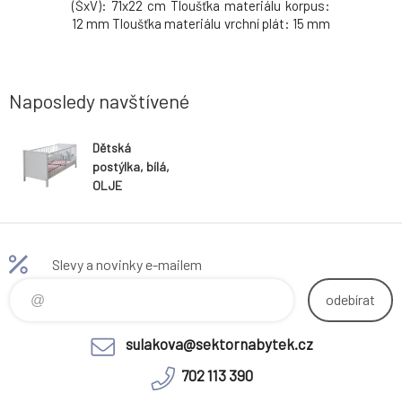
g Nosnost:
(ŠxV): 71x22 cm Tloušťka materiálu korpus:
podle te
 samonosný
12 mm Tloušťka materiálu vrchní plát: 15 mm
Barva: še
3 šuplíky Dodávané v demontu Hmotnost:
cm, ploc
19.11kg
Výška po 
posteli d
rozměru 1
Naposledy navštívené
Dětská
postýlka, bílá,
OLJE
Slevy a novinky e-mailem
odebírat
sulakova@sektornabytek.cz
702 113 390