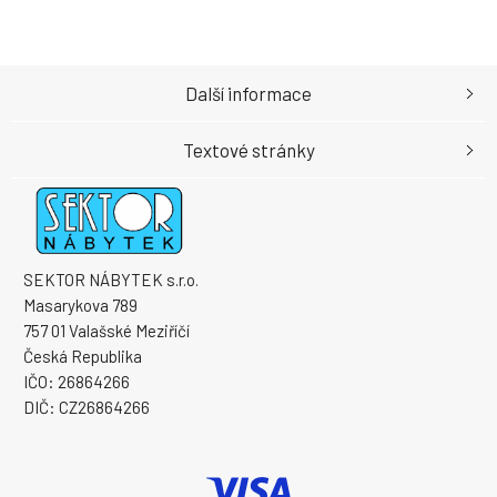
Další informace
Textové stránky
SEKTOR NÁBYTEK s.r.o.
Masarykova 789
757 01 Valašské Meziříčí
Česká Republika
IČO: 26864266
DIČ: CZ26864266