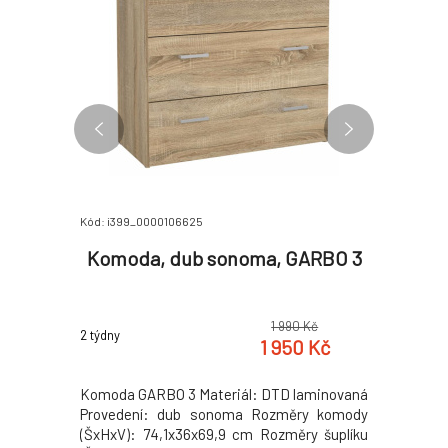
Kód: i399_0000106625
Kód: i399_0
LAR
Komoda, dub sonoma, GARBO 3
Manž
osv
0 Kč
1 990 Kč
2 týdny
2 týdny
7 Kč
1 950 Kč
 přírodní
Komoda GARBO 3 Materiál: DTD laminovaná
Luxusní m
 cm Počet
Provedení: dub sonoma Rozměry komody
a RGB LE
ostor mezi
(ŠxHxV): 74,1x36x69,9 cm Rozměry šuplíku
Materiál: