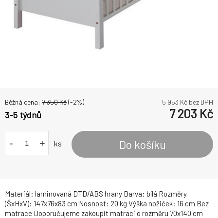
Běžná cena:
7 350
Kč
(-
2
%)
5 953
Kč bez DPH
7 203
Kč
3-5 týdnů
-
+
Do košíku
ks
Materiál: laminovaná DTD/ABS hrany Barva: bílá Rozměry
(ŠxHxV): 147x76x83 cm Nosnost: 20 kg Výška nožiček: 16 cm Bez
matrace Doporučujeme zakoupit matraci o rozměru 70x140 cm