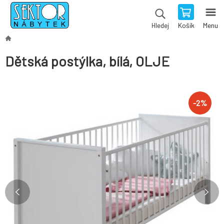
Košík
Menu
Hledej
Dětská postýlka, bílá, OLJE
-
2
%