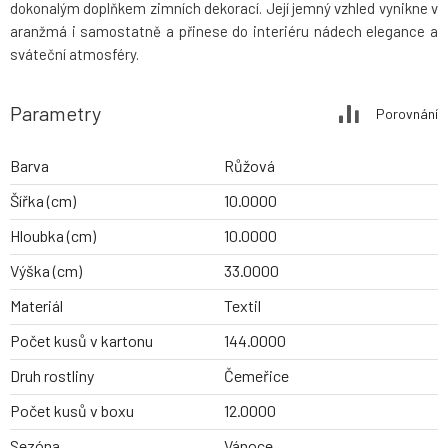
dokonalým doplňkem zimních dekorací. Její jemný vzhled vynikne v
aranžmá i samostatně a přinese do interiéru nádech elegance a
sváteční atmosféry.
Parametry
Porovnání
Barva
Růžová
Šířka (cm)
10.0000
Hloubka (cm)
10.0000
Výška (cm)
33.0000
Materiál
Textil
Počet kusů v kartonu
144.0000
Druh rostliny
Čemeřice
Počet kusů v boxu
12.0000
Sezóna
Vánoce