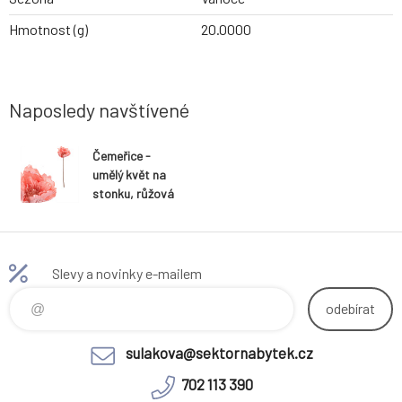
Hmotnost (g)
20.0000
Naposledy navštívené
Čemeřice -
umělý květ na
stonku, růžová
se třpytkami
Slevy a novinky e-mailem
odebírat
sulakova@sektornabytek.cz
702 113 390