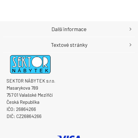
Další informace
Textové stránky
SEKTOR NÁBYTEK s.r.o.
Masarykova 789
757 01 Valašské Meziříčí
Česká Republika
IČO: 26864266
DIČ: CZ26864266