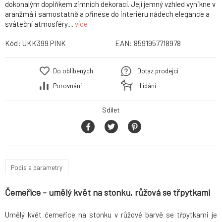
dokonalým doplňkem zimních dekorací. Její jemný vzhled vynikne v
aranžmá i samostatně a přinese do interiéru nádech elegance a
sváteční atmosféry....
více
Kód:
UKK399 PINK
EAN:
8591957718978
Do oblíbených
Dotaz prodejci
Porovnání
Hlídání
Sdílet
Popis a parametry
Čemeřice - umělý květ na stonku, růžová se třpytkami
Umělý květ čemeřice na stonku v růžové barvě se třpytkami je