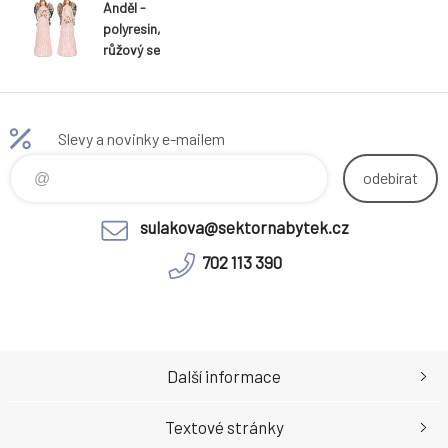
Anděl -
polyresin,
růžový se
zlatým srdcem,
mix 2, cena za 1
ks
Slevy a novinky e-mailem
odebírat
sulakova@sektornabytek.cz
702 113 390
Další informace
Textové stránky