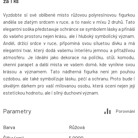
za 1 ks
Vyzdobte si své oblíbené místo růžovou polyresinovou figurkou
anděla se zlatým srdcem v ruce, a to navíc v mixu 2 druhů. Tato
elegantní soška představuje ochránce se symbolem lásky a přináší
do vašeho prostoru nejen krásu, ale i hluboký symbolický význam.
Anděl, držící srdce v ruce, připomíná svou siluetou dívku a má
elegantní tvar, který dodá vašemu interiéru jemnou a přitažlivou
atmosféru. Je ideální jako dekorace na poličku, stůl, komodu,
okenní parapet a další místa ve vašem domě, kde vynikne svou
krásou a významem. Tato nádherná figurka není jen pouhou
ozdobou, ale také symbolizuje lásku, péči a ochranu. Proto bude i
skvělým dárkem pro vaši milovanou osobu, která ocení nejen její
estetickou hodnotu, ale i silný duchovní význam.
Parametry
Porovnání
Barva
Růžová
Šířka (cm)
5.0000