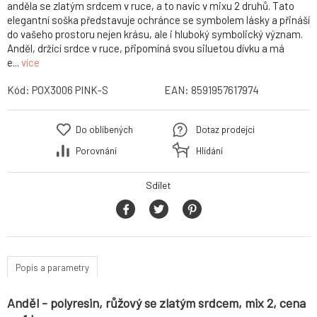
anděla se zlatým srdcem v ruce, a to navíc v mixu 2 druhů. Tato
elegantní soška představuje ochránce se symbolem lásky a přináší
do vašeho prostoru nejen krásu, ale i hluboký symbolický význam.
Anděl, držící srdce v ruce, připomíná svou siluetou dívku a má
e...
více
Kód:
POX3006 PINK-S
EAN:
8591957617974
Do oblíbených
Dotaz prodejci
Porovnání
Hlídání
Sdílet
Popis a parametry
Anděl - polyresin, růžový se zlatým srdcem, mix 2, cena