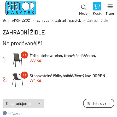
Košík
Menu
Hledej
AKČNÍ ZBOŽÍ
Zahrada
Zahradní nábytek
Zahradní židle
ZAHRADNÍ ŽIDLE
Nejprodávanější
Židle, stohovatelná, tmavě šedá/černá,
-2%
1.
ALDERA
676 Kč
Stohovatelná židle, hnědá/černý kov, DOREN
-2%
2.
774 Kč
Filtrování
O řazení