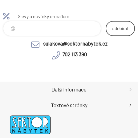
Nosnost: 120 kg Možné
Nosnost: 150 kg Hmotnost:
kombinovat se stoly Paster
3kg
nebo Dema. Nosnost: 120 kg
Slevy a novinky e-mailem
Hmotnost: 4.2kg
odebírat
sulakova@sektornabytek.cz
702 113 390
Další informace
Textové stránky