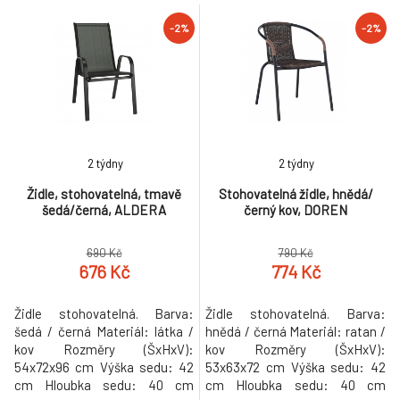
-2%
-2%
2 týdny
2 týdny
Židle, stohovatelná, tmavě
Stohovatelná židle, hnědá/
šedá/černá, ALDERA
černý kov, DOREN
690 Kč
790 Kč
676 Kč
774 Kč
Židle stohovatelná. Barva:
Židle stohovatelná. Barva:
šedá / černá Materiál: látka /
hnědá / černá Materiál: ratan /
kov Rozměry (ŠxHxV):
kov Rozměry (ŠxHxV):
54x72x96 cm Výška sedu: 42
53x63x72 cm Výška sedu: 42
cm Hloubka sedu: 40 cm
cm Hloubka sedu: 40 cm