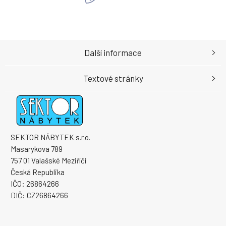
Další informace
Textové stránky
SEKTOR NÁBYTEK s.r.o.
Masarykova 789
757 01 Valašské Meziříčí
Česká Republika
IČO: 26864266
DIČ: CZ26864266