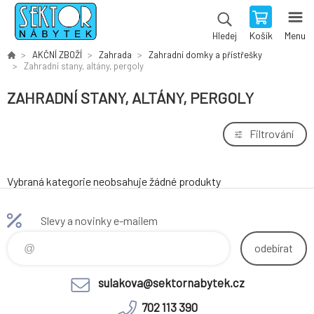
Košík
Menu
Hledej
AKČNÍ ZBOŽÍ
Zahrada
Zahradní domky a přístřešky
Zahradní stany, altány, pergoly
ZAHRADNÍ STANY, ALTÁNY, PERGOLY
Filtrování
Vybraná kategorie neobsahuje žádné produkty
Slevy a novinky e-mailem
odebírat
sulakova@sektornabytek.cz
702 113 390