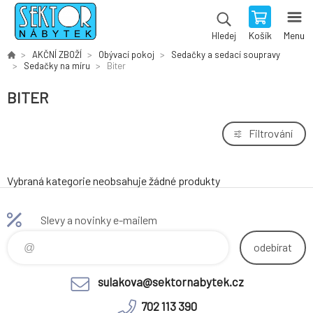
Košík
Menu
Hledej
AKČNÍ ZBOŽÍ
Obývací pokoj
Sedačky a sedací soupravy
Sedačky na míru
Biter
BITER
Filtrování
Vybraná kategorie neobsahuje žádné produkty
Slevy a novinky e-mailem
odebírat
sulakova@sektornabytek.cz
702 113 390