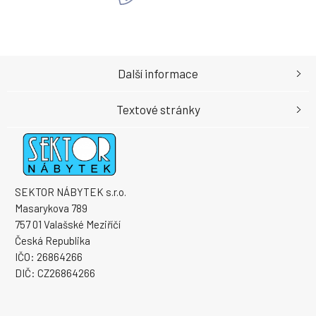
Další informace
Textové stránky
SEKTOR NÁBYTEK s.r.o.
Masarykova 789
757 01 Valašské Meziříčí
Česká Republika
IČO: 26864266
DIČ: CZ26864266