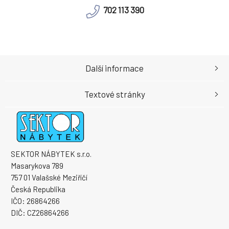
702 113 390
Další informace
Textové stránky
SEKTOR NÁBYTEK s.r.o.
Masarykova 789
757 01 Valašské Meziříčí
Česká Republika
IČO: 26864266
DIČ: CZ26864266