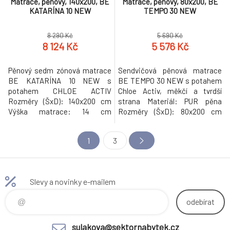
Matrace, pěnový, 140x200, BE
Matrace, pěnový, 80x200, BE
KATARÍNA 10 NEW
TEMPO 30 NEW
8 290 Kč
5 690 Kč
8 124 Kč
5 576 Kč
Pěnový sedm zónová matrace
Sendvičová pěnová matrace
BE KATARÍNA 10 NEW s
BE TEMPO 30 NEW s potahem
potahem CHLOE ACTIV
Chloe Activ, měkčí a tvrdší
Rozměry (ŠxD): 140x200 cm
strana Materiál: PUR pěna
Výška matrace: 14 cm
Rozměry (ŠxD): 80x200 cm
Nosnost: 110 kg Tvrdost
Výška matrace: 18 cm Tvrdost
matrace: středně tvrdý
matrace: středně tvrdý
1
3
Doporučujeme pružný lamelový
Nosnost: 120 kg Se sedmi
(předpjaté, pružné lamely)
zónami Barva PUR pěny se
Mezera mezi lamelami max. 6
může lišit Doporučujeme
cm Tloušťka lamel 0,5-1 cm
pružný lamelový (předpjaté,
Slevy a novinky e-mailem
Barva pěny se může lišit
pružné lamely) Mezera mezi
Hmotnost: 19kg
lamelami Max. 6 cm Tloušťka
odebírat
sulakova@sektornabytek.cz