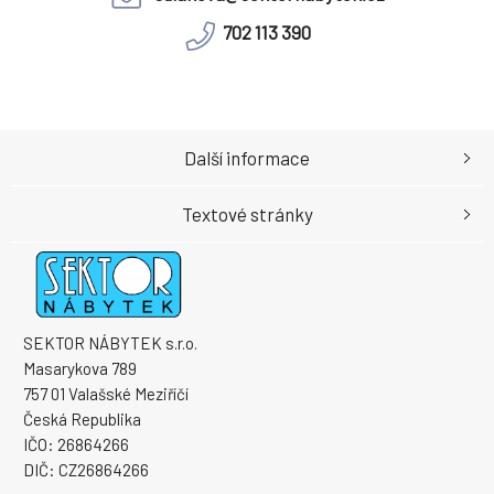
702 113 390
Další informace
Textové stránky
SEKTOR NÁBYTEK s.r.o.
Masarykova 789
757 01 Valašské Meziříčí
Česká Republika
IČO: 26864266
DIČ: CZ26864266