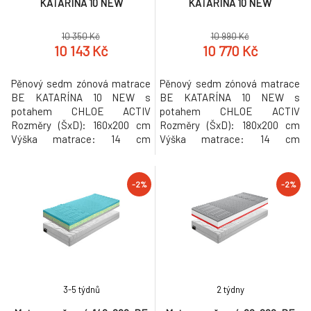
KATARÍNA 10 NEW
KATARÍNA 10 NEW
10 350 Kč
10 990 Kč
10 143 Kč
10 770 Kč
Pěnový sedm zónová matrace
Pěnový sedm zónová matrace
BE KATARÍNA 10 NEW s
BE KATARÍNA 10 NEW s
potahem CHLOE ACTIV
potahem CHLOE ACTIV
Rozměry (ŠxD): 160x200 cm
Rozměry (ŠxD): 180x200 cm
Výška matrace: 14 cm
Výška matrace: 14 cm
Nosnost: 110 kg Tvrdost
Nosnost: 110 kg Tvrdost
matrace: středně tvrdý
matrace: středně tvrdý
Doporučujeme pružný lamelový
Doporučujeme pružný lamelový
-2%
-2%
(předpjaté, pružné lamely)
(předpjaté, pružné lamely)
Mezera mezi lamelami max. 6
Mezera mezi lamelami max. 6
cm Tloušťka lamel 0,5-1 cm
cm Tloušťka lamel 0,5-1 cm
Barva pěny se může lišit
Barva pěny se může lišit
Hmotnost: 23kg
Hmotnost: 28kg
3-5 týdnů
2 týdny