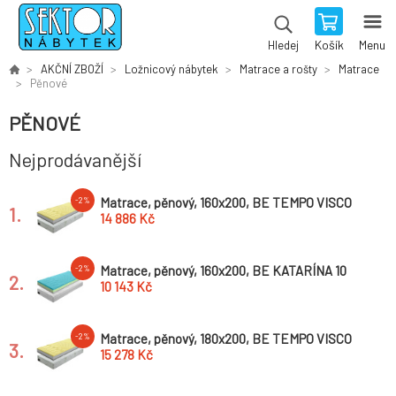
Košík
Menu
Hledej
AKČNÍ ZBOŽÍ
Ložnicový nábytek
Matrace a rošty
Matrace
Pěnové
PĚNOVÉ
Nejprodávanější
Matrace, pěnový, 160x200, BE TEMPO VISCO
-2%
1.
14 886 Kč
Matrace, pěnový, 160x200, BE KATARÍNA 10
-2%
2.
NEW
10 143 Kč
Matrace, pěnový, 180x200, BE TEMPO VISCO
-2%
3.
15 278 Kč