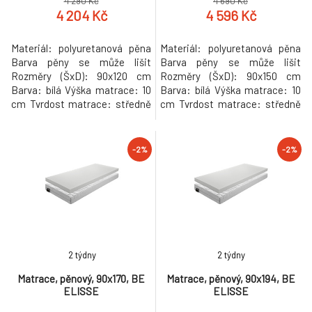
4 290 Kč
4 690 Kč
4 204 Kč
4 596 Kč
Materiál: polyuretanová pěna
Materiál: polyuretanová pěna
Barva pěny se může lišit
Barva pěny se může lišit
Rozměry (ŠxD): 90x120 cm
Rozměry (ŠxD): 90x150 cm
Barva: bílá Výška matrace: 10
Barva: bílá Výška matrace: 10
cm Tvrdost matrace: středně
cm Tvrdost matrace: středně
tvrdý Snímatelný potah CHLOE
tvrdý Snímatelný potah CHLOE
AKTIV s certifikátem OEKO-
AKTIV s certifikátem OEKO-
TEX STANDARD Nosnost: 80
TEX STANDARD Nosnost: 80
-2%
-2%
kg Určený na lamelový rošt
kg Určený na lamelový rošt
oboustranný Obě strany stejně
oboustranný Obě strany stejně
tvrdé antibakteriální
tvrdé antibakteriální
ANTIROZTOČOVÁ Složený z
ANTIROZTOČOVÁ Složený z
monobloku PUR pěny
monobloku PUR pěny
2 týdny
2 týdny
Matrace, pěnový, 90x170, BE
Matrace, pěnový, 90x194, BE
ELISSE
ELISSE