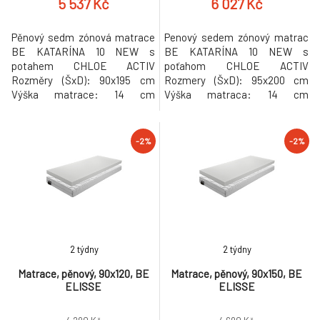
5 537 Kč
6 027 Kč
Pěnový sedm zónová matrace
Penový sedem zónový matrac
BE KATARÍNA 10 NEW s
BE KATARÍNA 10 NEW s
potahem CHLOE ACTIV
poťahom CHLOE ACTIV
Rozměry (ŠxD): 90x195 cm
Rozmery (ŠxD): 95x200 cm
Výška matrace: 14 cm
Výška matraca: 14 cm
Nosnost: 110 kg Barva pěny se
Nosnosť: 110 kg Tvrdosť
může lišit Doporučujeme
matraca: stredne tvrdý Barva
pružný lamelový (předpjaté,
pěny se může lišit
-2%
-2%
pružné lamely) Mezera mezi
Doporučujeme pružný lamelový
lamelami max. 6 cm Tloušťka
(předpjaté, pružné lamely)
lamel 0,5-1 cm Tvrdost
Mezera mezi lamelami max. 6
matrace: středně tvrdý
cm Tloušťka lamel 0,5-1 cm
Hmotnost: 13.5kg
Matrace BE KATARINA v
rozměru 95x200 cm dop
2 týdny
2 týdny
Matrace, pěnový, 90x120, BE
Matrace, pěnový, 90x150, BE
ELISSE
ELISSE