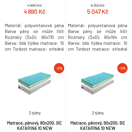
4 990 Kč
5 150 Kč
4 890 Kč
5 047 Kč
Materiál: polyuretanová pěna
Materiál: polyuretanová pěna
Barva pěny se může lišit
Barva pěny se může lišit
Rozměry (ŠxD): 90x170 cm
Rozměry (ŠxD): 90x194 cm
Barva: bílá Výška matrace: 10
Barva: bílá Výška matrace: 10
cm Tvrdost matrace: středně
cm Tvrdost matrace: středně
tvrdý Snímatelný potah CHLOE
tvrdý Snímatelný potah CHLOE
AKTIV s certifikátem OEKO-
AKTIV s certifikátem OEKO-
TEX STANDARD Nosnost: 80
TEX STANDARD Nosnost: 80
-2%
-2%
kg Určený na lamelový rošt
kg Určený na lamelový rošt
oboustranný Obě strany stejně
oboustranný Obě strany stejně
tvrdé antibakteriální
tvrdé antibakteriální
ANTIROZTOČOVÁ Složený z
ANTIROZTOČOVÁ Složený z
monobloku PUR pěny
monobloku PUR pěny
2 týdny
2 týdny
Matrace, pěnový, 80x200, BE
Matrace, pěnový, 90x200, BE
KATARINA 10 NEW
KATARÍNA 10 NEW