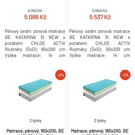
5 190 Kč
5 650 Kč
5 086 Kč
5 537 Kč
Pěnový sedm zónová matrace
Pěnový sedm zónová matrace
BE KATARÍNA 10 NEW s
BE KATARÍNA 10 NEW s
potahem CHLOE ACTIV
potahem CHLOE ACTIV
Rozměry (ŠxD): 80x200 cm
Rozměry (ŠxD): 90x200 cm
Výška matrace: 14 cm
Výška matrace: 14 cm
Nosnost: 110 kg Tvrdost
Nosnost: 110 kg Tvrdost
matrace: středně tvrdý Barva
matrace: středně tvrdý Barva
pěny se může lišit Hmotnost:
pěny se může lišit Hmotnost:
-2%
-2%
12kg
14kg
2 týdny
2 týdny
Matrace, pěnový, 160x200, BE
Matrace, pěnový, 180x200, BE