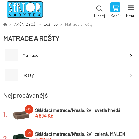
Košík
Menu
Hledej
AKČNÍ ZBOŽÍ
Ložnice
Matrace a rošty
MATRACE A ROŠTY
Matrace
Rošty
Nejprodávanější
Skládací matrace/křeslo, 2v1, světle hnědá,
-2%
1.
VEDIS
4 694 Kč
Skládací matrace/křeslo, 2v1, zelená, MALEN
-2%
2.