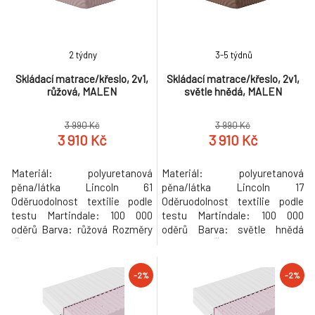
Nosnost na osobu: 120 kg
Nosnost na osobu: 120 kg
Tvrdost matrace: T25 středně
Tvrdost matrace: T25 středně
tvrdá pěna Kř
tvrdá pěna Křes
2 týdny
3-5 týdnů
Skládací matrace/křeslo, 2v1,
Skládací matrace/křeslo, 2v1,
růžová, MALEN
světle hnědá, MALEN
3 990 Kč
3 990 Kč
3 910 Kč
3 910 Kč
Materiál: polyuretanová
Materiál: polyuretanová
pěna/látka Lincoln 61
pěna/látka Lincoln 17
Oděruodolnost textilie podle
Oděruodolnost textilie podle
testu Martindale: 100 000
testu Martindale: 100 000
oděrů Barva: růžová Rozměry
oděrů Barva: světle hnědá
(ŠxHxV): 90x82x55 cm
Rozměry (ŠxHxV): 90x82x55
Rozkládací Plocha na spaní
cm Rozkládací Plocha na spaní
(ŠxD): 90x200 cm Výška
(ŠxD): 90x200 cm Výška
-2%
-2%
matrace ve složeném stavu:
matrace ve složeném stavu:
30 cm Výška matrace v
30 cm Výška matrace v
rozloženém stavu: 15 cm
rozloženém stavu: 15 cm