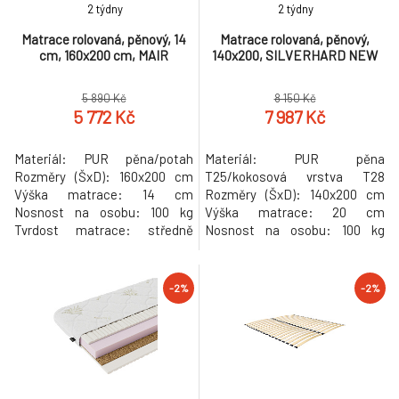
8.
2 týdny
2 týdny
NEW
9 006 Kč
Matrace rolovaná, pěnový, 14
Matrace rolovaná, pěnový,
cm, 160x200 cm, MAIR
140x200, SILVERHARD NEW
Matrace, pěnový, 80x195, VALERI
-2%
9.
2 636 Kč
5 890 Kč
8 150 Kč
5 772 Kč
7 987 Kč
Materiál: PUR pěna/potah
Materiál: PUR pěna
Rozměry (ŠxD): 160x200 cm
T25/kokosová vrstva T28
Výška matrace: 14 cm
Rozměry (ŠxD): 140x200 cm
Nosnost na osobu: 100 kg
Výška matrace: 20 cm
Tvrdost matrace: středně
Nosnost na osobu: 100 kg
tvrdý H3 Oboustranný Potah s
Oboustranný Tvrdost matrací:
certifikátem OEKO-TEX
střední tvrdá H3/tvrdá
STANDARD Prošívaný potah
matrace H4 Potah z výtažků
-2%
-2%
Potah OVATA z mikrovlákna 7-
Aloe Vera Potah s certifikátem
zónová profilace Se zipem po
OEKO-TEX STANDARD
celém obvodu Snímatelný
Prošívaný potah Se zipem po
Pratelný při teplotě do 40 °C
celém obvodu Snímatelný
Antibakteriální Antialergický
Pratelný při teplotě do 40 °C
Antialergický A