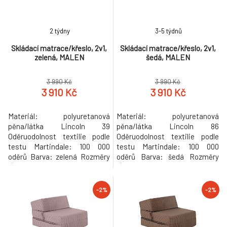
připevnění roštu Postel
Tvrdost matrace: T25 středně
tvrdá pě
2 týdny
3-5 týdnů
Skládací matrace/křeslo, 2v1,
Skládací matrace/křeslo, 2v1,
zelená, MALEN
šedá, MALEN
3 990 Kč
3 990 Kč
3 910 Kč
3 910 Kč
Materiál: polyuretanová
Materiál: polyuretanová
pěna/látka Lincoln 39
pěna/látka Lincoln 86
Oděruodolnost textilie podle
Oděruodolnost textilie podle
testu Martindale: 100 000
testu Martindale: 100 000
oděrů Barva: zelená Rozměry
oděrů Barva: šedá Rozměry
(ŠxHxV): 90x82x55 cm
(ŠxHxV): 90x82x55 cm
Rozkládací Plocha na spaní
Rozkládací Plocha na spaní
(ŠxD): 90x200 cm Výška
(ŠxD): 90x200 cm Výška
-2%
-2%
matrace ve složeném stavu:
matrace ve složeném stavu:
30 cm Výška matrace v
30 cm Výška matrace v
rozloženém stavu: 15 cm
rozloženém stavu: 15 cm