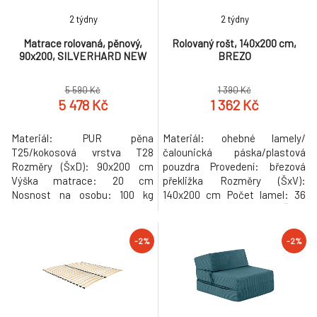
2 týdny
2 týdny
Matrace rolovaná, pěnový,
Rolovaný rošt, 140x200 cm,
90x200, SILVERHARD NEW
BREZO
5 590 Kč
1 390 Kč
5 478 Kč
1 362 Kč
Materiál: PUR pěna
Materiál: ohebné lamely/
T25/kokosová vrstva T28
čalounická páska/plastová
Rozměry (ŠxD): 90x200 cm
pouzdra Provedení: březová
Výška matrace: 20 cm
překližka Rozměry (ŠxV):
Nosnost na osobu: 100 kg
140x200 cm Počet lamel: 36
Oboustranný Tvrdost matrací:
Tloušťka lamel: 0,8 cm Šířka
střední tvrdá H3/tvrdá
lamel: 5,3 cm Prostor mezi
matrace H4 Potah z výtažků
lamelami: 5,5 cm Nosnost: 150
-2%
-2%
Aloe Vera Potah s certifikátem
kg/osoba Vhodný pro všechny
OEKO-TEX STANDARD
typy matrací Bezrámová
Prošívaný potah Se zipem po
konstrukce Vhodný do postelí s
celém obvodu Snímatelný
bočními lištami pro připevnění
Pratelný při teplotě do 40 °C
roštu Postel