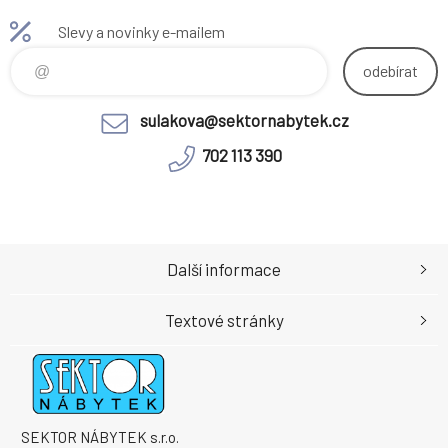
celém obvodu Snímatelný
celém obvodu Snímatelný
Slevy a novinky e-mailem
Pratelný při teplotě do 40 °C
Pratelný při teplotě do 40 °C
Antibakteriální Antialergický A
Antibakteriální Antialergický A
odebírat
sulakova@sektornabytek.cz
702 113 390
Další informace
Textové stránky
SEKTOR NÁBYTEK s.r.o.