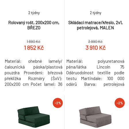
Antialergický An
2 týdny
2 týdny
Rolovaný rošt, 200x200 cm,
Skládací matrace/křeslo, 2v1,
BŘEZO
petrolejová, MALEN
1 890 Kč
3 990 Kč
1 852 Kč
3 910 Kč
Materiál: ohebné lamely/
Materiál: polyuretanová
čalounická páska/plastová
pěna/látka Lincoln 75
pouzdra Provedení: březová
Oděruodolnost textilie podle
překližka Rozměry (ŠxV):
testu Martindale: 100 000
200x200 cm Počet lamel: 36
oděrů Barva: petrolejová
Tloušťka lamel: 0,8 cm Šířka
Rozměry (ŠxHxV): 90x82x55
lamel: 5,3 cm Prostor mezi
cm Rozkládací Plocha na spaní
lamelami: 5,5 cm Nosnost:
(ŠxD): 90x200 cm Výška
-2%
-2%
150 kg/osoba Vhodný pro
matrace ve složeném stavu:
všechny typy matrací
30 cm Výška matrace v
Bezrámová konstrukce Vhodný
rozloženém stavu: 15 cm
do postelí s bočními lištami pro
Nosnost na osobu: 120 kg