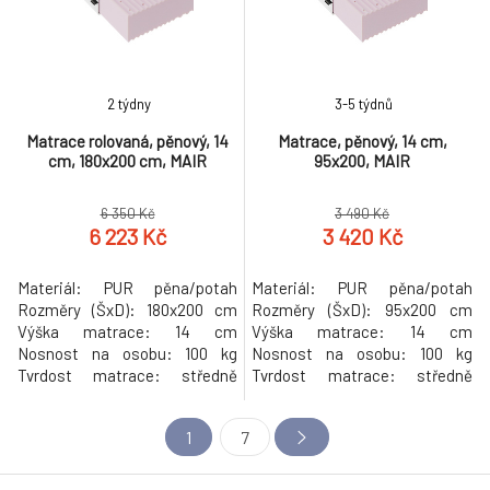
Nosnost na osobu: 120 kg
Nosnost na osobu: 120 kg
Tvrdost matrace: T25 středně
Tvrdost matrace: T25 středně
tvrdá pěna Kř
tvrdá p
2 týdny
3-5 týdnů
Matrace rolovaná, pěnový, 14
Matrace, pěnový, 14 cm,
cm, 180x200 cm, MAIR
95x200, MAIR
6 350 Kč
3 490 Kč
6 223 Kč
3 420 Kč
Materiál: PUR pěna/potah
Materiál: PUR pěna/potah
Rozměry (ŠxD): 180x200 cm
Rozměry (ŠxD): 95x200 cm
Výška matrace: 14 cm
Výška matrace: 14 cm
Nosnost na osobu: 100 kg
Nosnost na osobu: 100 kg
Tvrdost matrace: středně
Tvrdost matrace: středně
tvrdý H3 Oboustranný Potah s
tvrdý H3 Oboustranný Potah s
certifikátem OEKO-TEX
certifikátem OEKO-TEX
1
7
STANDARD Prošívaný potah
STANDARD Prošívaný potah
Potah OVATA z mikrovlákna 7-
Potah OVATA z mikrovlákna 7-
zónová profilace Se zipem po
zónová profilace Se zipem po