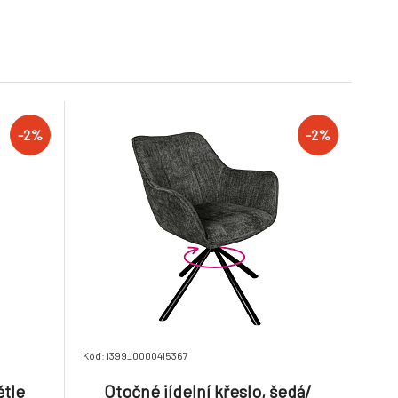
6.
2 týdny
1 550 Kč
2 490 Kč
1 519 Kč
2 440 Kč
-2%
mavě hnědá
Designové křeslo,
ná,
světlešedá Velvet látka,
9.
FEDRIS 2 NEW
2 týdny
1 090 Kč
1 550 Kč
-2%
-2%
1 068 Kč
1 519 Kč
Kód: i399_0000415367
ětle
Otočné jídelní křeslo, šedá/