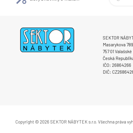
SEKTOR NÁBYTE
Masarykova 78
757 01 Valašské 
Česká Republik
IČO: 26864266
DIČ: CZ268642
Copyright © 2026 SEKTOR NÁBYTEK s.r.o.
Všechna práva vy