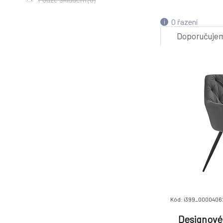
4.
O řazení
Doporučuje
-2%
7.
Kód: i399_000040
Designové 