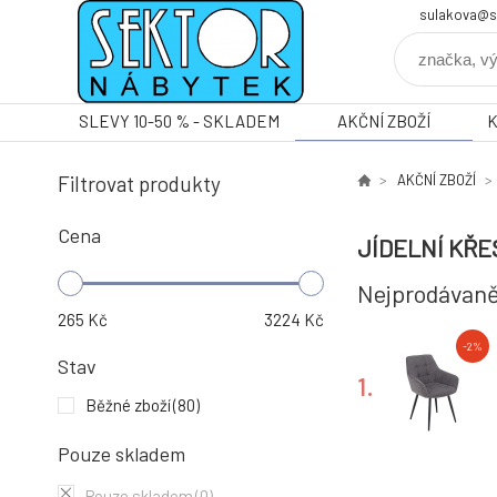
sulakova@s
SLEVY 10-50 % - SKLADEM
AKČNÍ ZBOŽÍ
Filtrovat produkty
AKČNÍ ZBOŽÍ
Cena
JÍDELNÍ KŘE
Nejprodávaně
265
Kč
3224
Kč
-2%
Stav
1.
Běžné zboží
(80)
Pouze skladem
-2%
Pouze skladem
(0)