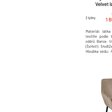
Velvet 
2 týdny
1 
Materiál: látka
textilie podle
oděrů Barva: 
(ŠxHxV): 54x62
Hloubka sedu: 
Šířka zádové o
opěrky: 43 cm 
Dekorativně pro
Dodáváno v dem