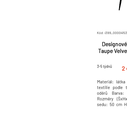
Kód: i399_0000415
Designové
Taupe Velve
3-5 týdnů
2 
Materiál: látka
textilie podle
oděrů Barva:
Rozměry (ŠxH
sedu: 50 cm H
sedu: 44 cm Ší
Výška zádové o
kg Designové P