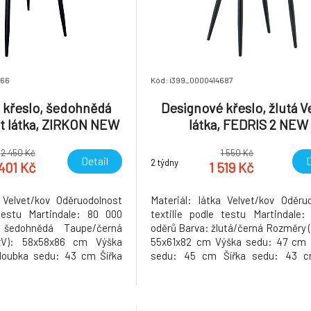
366
Kód: i399_0000414687
 křeslo, šedohnědá
Designové křeslo, žlutá V
t látka, ZIRKON NEW
látka, FEDRIS 2 NEW
2 450 Kč
1 550 Kč
Detail
D
2 týdny
401 Kč
1 519 Kč
 Velvet/kov Oděruodolnost
Materiál: látka Velvet/kov Oděru
 testu Martindale: 80 000
textilie podle testu Martindale
 šedohnědá Taupe/černá
oděrů Barva: žlutá/černá Rozměry 
xV): 58x58x86 cm Výška
55x61x82 cm Výška sedu: 47 cm 
loubka sedu: 43 cm Šířka
sedu: 45 cm Šířka sedu: 43 c
řka zádové opěrky: 44 cm
zádové opěrky: 49 cm Výška
pěrky: 33 cm Nosnost: 100
opěrky: 35 cm Nosnost: 100 kg D
rošívané S měkkou sedací
Prošívané Dodáváno v demontu Hm