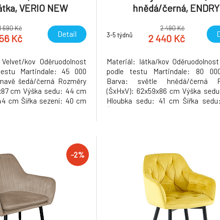
látka, VERIO NEW
hnědá/černá, ENDRY
1 690 Kč
2 490 Kč
Detail
D
3-5 týdnů
656 Kč
2 440 Kč
 Velvet/kov Oděruodolnost
Materiál: látka/kov Oděruodolnost 
 testu Martindale: 45 000
podle testu Martindale: 80 00
tmavě šedá/černá Rozměry
Barva: světle hnědá/černá 
x87 cm Výška sedu: 44 cm
(ŠxHxV): 62x59x86 cm Výška sedu
44 cm Šířka sezení: 40 cm
Hloubka sedu: 41 cm Šířka sedu
pěrky: 52 cm Výška zádové
Šířka zádové opěrky: 44 cm Výšk
Nosnost: 100 kg Designové
opěrky: 44 cm Nosnost: 100 kg
šité S měkkou sedací částí
Kovová konstrukce Opěrky n
ontu H
Designové Dodáváno v d
Hmotnost:
-2%