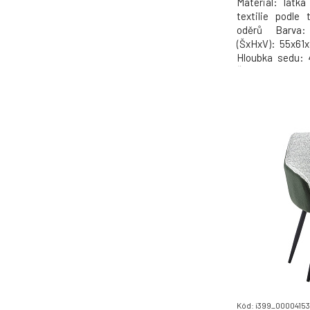
Materiál: látka
textilie podle
oděrů Barva:
(ŠxHxV): 55x61
Hloubka sedu:
Šířka zádové o
opěrky: 35 cm 
Prošívané Dodá
7.35kg
Kód: i399_0000415