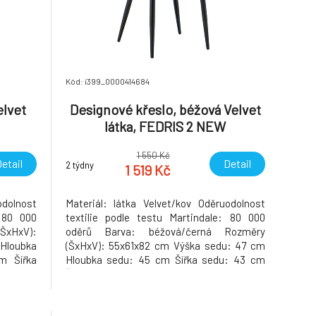
Kód: i399_0000414684
elvet
Designové křeslo, béžová Velvet
látka, FEDRIS 2 NEW
1 550 Kč
etail
Detail
2 týdny
1 519 Kč
odolnost
Materiál: látka Velvet/kov Oděruodolnost
: 80 000
textilie podle testu Martindale: 80 000
(ŠxHxV):
oděrů Barva: béžová/černá Rozměry
Hloubka
(ŠxHxV): 55x61x82 cm Výška sedu: 47 cm
m Šířka
Hloubka sedu: 45 cm Šířka sedu: 43 cm
 zádové
Šířka zádové opěrky: 49 cm Výška zádové
esignové
opěrky: 35 cm Nosnost: 100 kg Designové
otnost:
Prošívané Dodáváno v demontu Hmotnost: