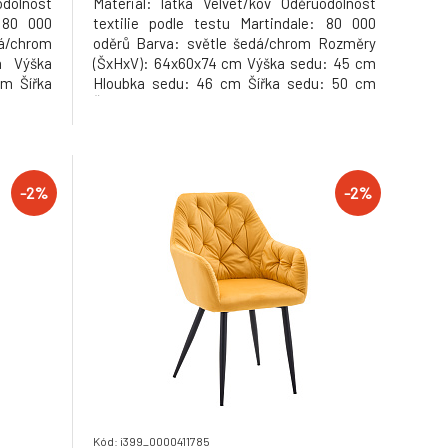
odolnost
Materiál: látka Velvet/kov Oděruodolnost
: 80 000
textilie podle testu Martindale: 80 000
á/chrom
oděrů Barva: světle šedá/chrom Rozměry
m Výška
(ŠxHxV): 64x60x74 cm Výška sedu: 45 cm
m Šířka
Hloubka sedu: 46 cm Šířka sedu: 50 cm
: 50 cm
Šířka zádové opěrky: 50 cm Výška zádové
ost: 100
opěrky: 29 cm Nosnost: 100 kg Kovová
na ruce
konstrukce Opěrky na ruce Designové
étán
Otočné Netradiční proplétání D
-2%
-2%
Kód: i399_0000411785