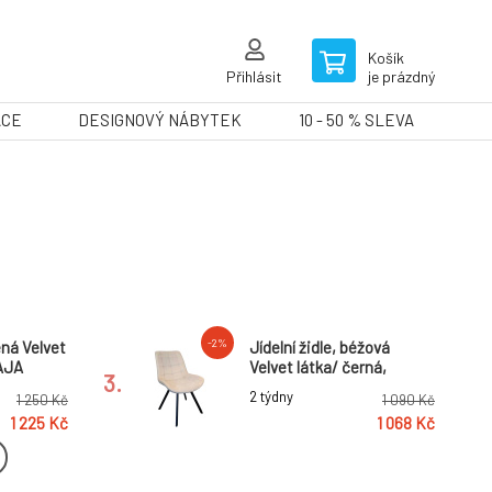
Košík
Přihlásit
je prázdný
ACE
DESIGNOVÝ NÁBYTEK
10 - 50 % SLEVA
-2%
lená Velvet
Jídelní židle, béžová
AJA
Velvet látka/ černá,
3.
SAMIRA
2 týdny
1 250 Kč
1 090 Kč
1 225 Kč
1 068 Kč
-2%
o, béžová
Designové křeslo, hnědá/
DRIS 2
černá, OSKOR