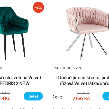
 v demontu Hmotnost
7.35kg
-2%
686
Kód: i399_0000414875
řeslo, zelená Velvet
Otočné jídelní křeslo, pu
, FEDRIS 2 NEW
růžová Velvet látka/chr
HELIN
1 550 Kč
2 650 Kč
Detail
D
2 týdny
519 Kč
2 597 Kč