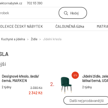
ektornabytek.cz
702 113 390
Hledej
KOLEKCE ČESKÝ NÁBYTEK
ČALOUNĚNÁ lůžka
MATR
Kuchyně a jídelna
Židle
Jídelní křesla
SLA
jší
-2%
Designové křeslo, šedá/
Jídelní židle, ze
černá, MARKEN
látka/černá, UD
2.
2 týdny
2 týdny
2 390 Kč
2 342 Kč
Další nejprodávanější
-2%
Designové jídelní křeslo,
Designové křesl
světle šedá/černá, NIZAR
Velvet látka, FE