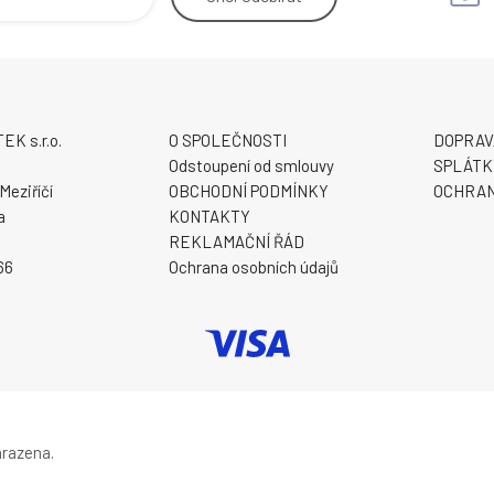
K s.r.o.
O SPOLEČNOSTI
DOPRAV
9
Odstoupení od smlouvy
SPLÁTK
Meziříčí
OBCHODNÍ PODMÍNKY
OCHRAN
a
KONTAKTY
REKLAMAČNÍ ŘÁD
66
Ochrana osobních údajů
hrazena.