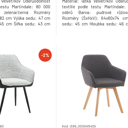
 Velvet/kov Oděruodolnost
Materiál: látka Velvet/kov Oděru
 testu Martindale: 80 000
textilie podle testu Martindale
 zelená/černá Rozměry
oděrů Barva: pudrově růžov
x82 cm Výška sedu: 47 cm
Rozměry (ŠxHxV): 64x60x74 c
 45 cm Šířka sedu: 43 cm
sedu: 45 cm Hloubka sedu: 46 c
pěrky: 49 cm Výška zádové
sedu: 50 cm Šířka zádové opěrky
Nosnost: 100 kg Designové
Výška zádové opěrky: 29 cm Nosn
váno v demontu Hmotnost:
kg Kovová konstrukce Opěrky 
Designové Otočné Netradiční propl
-2%
363
Kód: i399_0000415435