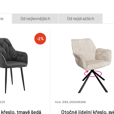
5.
TYP 2
NEW
2 týdny
2 týdny
1 650 Kč
1 617 Kč
me
Od nejlevnějších
Od nejdražších
-2%
Jídelní židle, šedá Velvet
Jídelní židle, t
látka/černá, UDAJA
Velvet látka/ čer
8.
SAMIRA
2 týdny
2 týdny
1 390 Kč
-2%
1 362 Kč
6229
Kód: i399_0000415368
křeslo, tmavě šedá
Otočné jídelní křeslo, sv