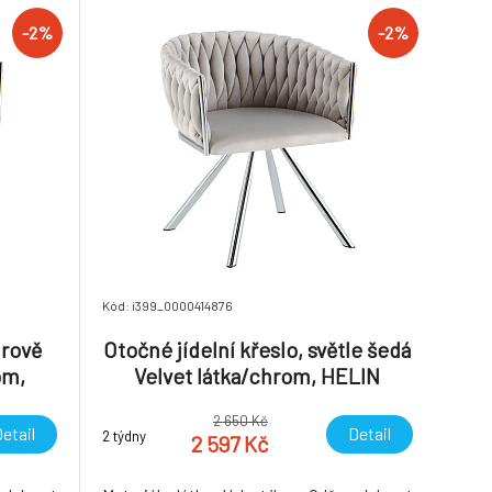
7.35kg
-2%
-2%
Kód: i399_0000414876
drově
Otočné jídelní křeslo, světle šedá
om,
Velvet látka/chrom, HELIN
2 650 Kč
etail
Detail
2 týdny
2 597 Kč