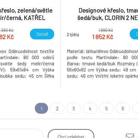
řeslo, zelená/světle
Designové křeslo, tma
ír/černá, KATŘEL
šedá/buk, CLORIN 2 N
1 390 Kč
1 890 Kč
Detail
D
2 týdny
362 Kč
1 852 Kč
/kov Oděruodolnost textilie
Materiál: látka/dřevo Oděruodolnost
artindale: 80 000 oděrů
podle testu Martindale: 80 00
/světle šedý melír/černá
Barva: tmavě šedá/buk Rozměry (
xV): 59x61x84 cm Výška
56x60x82 cm Výška sedu: 48 cm 
loubka sedu: 45 cm Šířka
sedu: 46 cm Vnitřní loketní opěrk
řka zádové opěrky: 50 cm
Vnější loketní opěrka: 23 cm Nosno
pěrky: 40 cm Nosnost: 100
100 kg Dodáváno v demontu Hmotno
ignové Dodáváno v demontu
g
1
2
3
4
5
6
Chci
odebírat