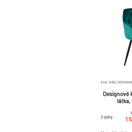
částí Dodáváno
Kód: i399_0000414
Designové k
látka
2 týdny
1 