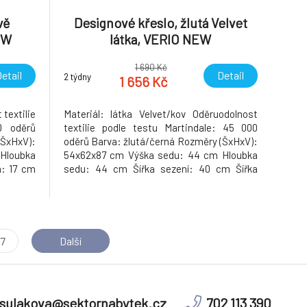
vě
Designové křeslo, žlutá Velvet
EW
látka, VERIO NEW
1 690 Kč
etail
Detail
2 týdny
1 656 Kč
 textilie
Materiál: látka Velvet/kov Oděruodolnost
0 oděrů
textilie podle testu Martindale: 45 000
ŠxHxV):
oděrů Barva: žlutá/černá Rozměry (ŠxHxV):
Hloubka
54x62x87 cm Výška sedu: 44 cm Hloubka
a: 17 cm
sedu: 44 cm Šířka sezení: 40 cm Šířka
st: max.
zádové opěrky: 52 cm Výška zádové opěrky:
st: 7kg
43 cm Nosnost: 100 kg Designové
Dekorativně prošité S měkkou sedací částí
Dodáváno v demontu Hmotno
7
Další
sulakova@sektornabytek.cz
702 113 390