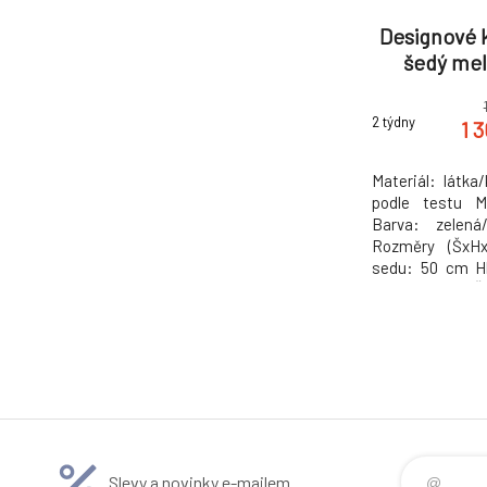
Designové k
šedý mel
2 týdny
1 
Materiál: látka
podle testu M
Barva: zelená
Rozměry (ŠxH
sedu: 50 cm H
sedu: 42 cm Ší
Výška zádové o
kg Jídelní Des
Hmotnost: 6.5k
Slevy a novinky e-mailem