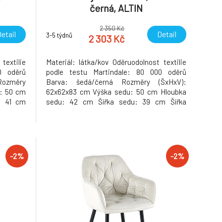
černá, ALTIN
2 350 Kč
etail
Detail
3-5 týdnů
2 303 Kč
textilie
Materiál: látka/kov Oděruodolnost textilie
0 oděrů
podle testu Martindale: 80 000 oděrů
Rozměry
Barva: šedá/černá Rozměry (ŠxHxV):
: 50 cm
62x62x83 cm Výška sedu: 50 cm Hloubka
: 41 cm
sedu: 42 cm Šířka sedu: 39 cm Šířka
a zádové
zádové opěrky: 53 cm Výška zádové opěrky:
 Otočné
42 cm Nosnost: 100 kg Otočné Kovová
a ruce
konstrukce Opěrky na ruce Designové
emontu
Dodáváno v demontu Hmotnost: 9.4kg
-2%
-2%