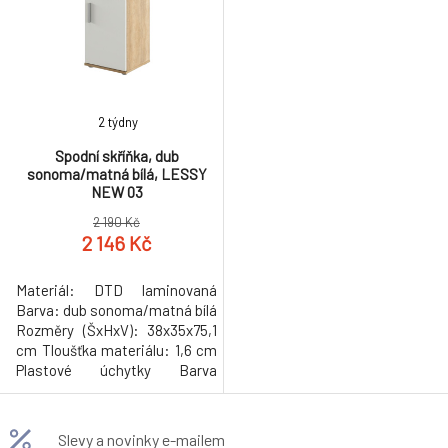
2 týdny
Spodní skříňka, dub
sonoma/matná bílá, LESSY
NEW 03
2 190 Kč
2 146 Kč
Materiál: DTD laminovaná
Barva: dub sonoma/matná bílá
Rozměry (ŠxHxV): 38x35x75,1
cm Tloušťka materiálu: 1,6 cm
Plastové úchytky Barva
úchytek: šedá Plastové kluzáky
Barva kluzáků: šedá Výška
kluzáků: 1,6 cm 1-dveřová 1
Slevy a novinky e-mailem