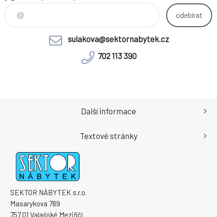
police Výška police: 53 cm 1
šuplík Výška šuplíku: 14,5 cm
odebírat
Univerzální Moderní design
Kvalitní slovenský výrobek
sulakova@sektornabytek.cz
Dodáván
702 113 390
Další informace
Textové stránky
SEKTOR NÁBYTEK s.r.o.
Masarykova 789
757 01 Valašské Meziříčí