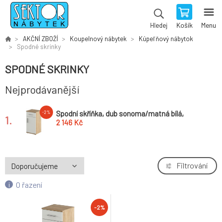
Košík
Menu
Hledej
AKČNÍ ZBOŽÍ
Koupelnový nábytek
Kúpeľňový nábytok
Spodné skrinky
SPODNÉ SKRINKY
Nejprodávanější
Spodní skříňka, dub sonoma/matná bílá,
-2%
1.
LESSY NEW 03
2 146 Kč
Filtrování
O řazení
-2%