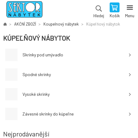
Košík
Menu
Hledej
AKČNÍ ZBOŽÍ
Koupelnový nábytek
Kúpeľňový nábytok
KÚPEĽŇOVÝ NÁBYTOK
Skrinky pod umývadlo
Spodné skrinky
Vysoké skrinky
Závesné skrinky do kúpeľne
Nejprodávanější