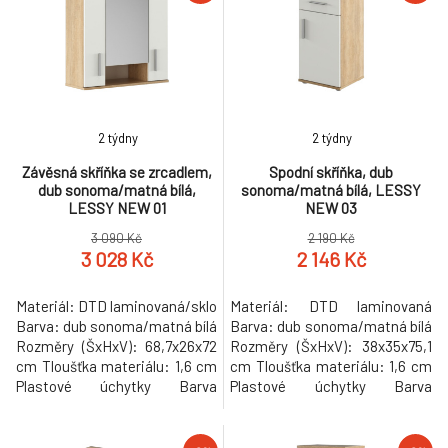
2 týdny
2 týdny
Závěsná skříňka se zrcadlem,
Spodní skříňka, dub
dub sonoma/matná bílá,
sonoma/matná bílá, LESSY
LESSY NEW 01
NEW 03
3 090 Kč
2 190 Kč
3 028 Kč
2 146 Kč
Materiál: DTD laminovaná/sklo
Materiál: DTD laminovaná
Barva: dub sonoma/matná bílá
Barva: dub sonoma/matná bílá
Rozměry (ŠxHxV): 68,7x26x72
Rozměry (ŠxHxV): 38x35x75,1
cm Tloušťka materiálu: 1,6 cm
cm Tloušťka materiálu: 1,6 cm
Plastové úchytky Barva
Plastové úchytky Barva
úchytek: šedá 2dveřová Se
úchytek: šedá Plastové kluzáky
zrcadlem Rozměr zrcadla
Barva kluzáků: šedá Výška
(ŠxV): 35x54,5 cm Otevřená
kluzáků: 1,6 cm 1-dveřová 1