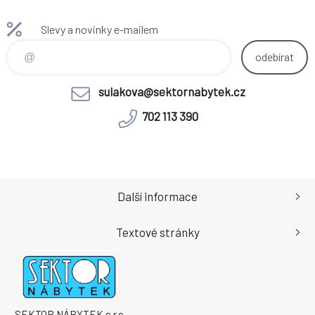
Barva kluzáků: šedá Výška
kluzáků: 1,6 cm 2dveřová
Slevy a novinky e-mailem
Policová Otevřený úložný
prostor 1 šuplík Univerzální
odebírat
Moderní design Dodáváno v
demontu Kvalitní slovenský
sulakova@sektornabytek.cz
výrobek Hmotnos
702 113 390
Další informace
Textové stránky
SEKTOR NÁBYTEK s.r.o.