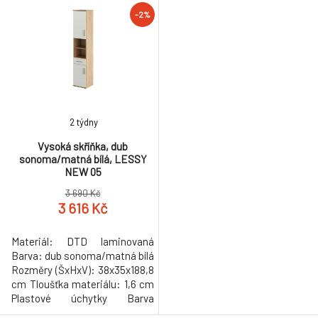
kluzáků: šedá Výška kluzáků:
design Kvalitní slovenský
-2%
1,6 cm 1-dveřová Vrchní deska
výrobek Dodáváno v demontu
s výřezem na umyvadlo Bez
Hmotnost: 11.5kg
umyvadla Moderní design
Kvalitní slovenský výrobek
Dodáváno v demontu
Hmotnost: 1
2 týdny
Vysoká skříňka, dub
sonoma/matná bílá, LESSY
NEW 05
3 690 Kč
3 616 Kč
Materiál: DTD laminovaná
Barva: dub sonoma/matná bílá
Rozměry (ŠxHxV): 38x35x188,8
cm Tloušťka materiálu: 1,6 cm
Plastové úchytky Barva
úchytek: šedá Plastové kluzáky