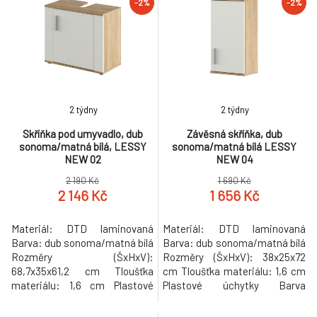
-2%
-2%
polička Moderní design Kvalitní
police Výška police: 53 cm 1
slovenský výrobek Dodáváno v
šuplík Výška šuplíku: 14,5 cm
demontu Hmotnost: 24kg
Univerzální Moderní design
Kvalitní slovenský výrobek
Dodáván
2 týdny
2 týdny
Skříňka pod umyvadlo, dub
Závěsná skříňka, dub
sonoma/matná bílá, LESSY
sonoma/matná bílá LESSY
NEW 02
NEW 04
2 190 Kč
1 690 Kč
2 146 Kč
1 656 Kč
Materiál: DTD laminovaná
Materiál: DTD laminovaná
Barva: dub sonoma/matná bílá
Barva: dub sonoma/matná bílá
Rozměry (ŠxHxV):
Rozměry (ŠxHxV): 38x25x72
68,7x35x61,2 cm Tloušťka
cm Tloušťka materiálu: 1,6 cm
materiálu: 1,6 cm Plastové
Plastové úchytky Barva
úchytky Barva úchytek: šedá
úchytek: šedá 1-dveřová 2
Plastové kluzáky Barva
police Univerzální Moderní