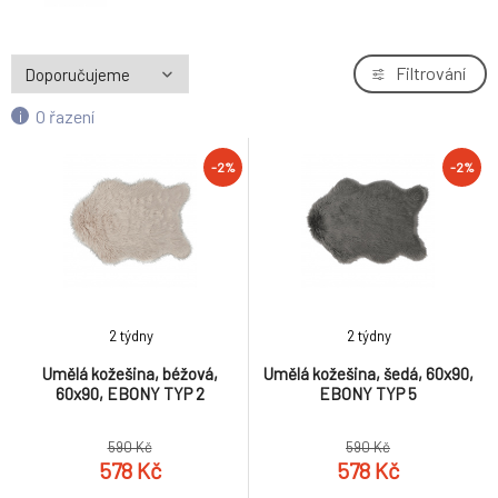
Filtrování
O řazení
-2%
-2%
2 týdny
2 týdny
Umělá kožešina, béžová,
Umělá kožešina, šedá, 60x90,
60x90, EBONY TYP 2
EBONY TYP 5
590 Kč
590 Kč
578 Kč
578 Kč