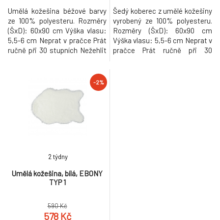
Umělá kožešina béžové barvy
Šedý koberec z umělé kožešiny
ze 100% polyesteru. Rozměry
vyrobený ze 100% polyesteru.
(ŠxD): 60x90 cm Výška vlasu:
Rozměry (ŠxD): 60x90 cm
5,5-6 cm Neprat v pračce Prát
Výška vlasu: 5,5-6 cm Neprat v
ručně při 30 stupních Nežehlit
pračce Prát ručně při 30
Nesušit v sušičce Hmotnost:
stupních Nežehlit Nesušit v
1kg
sušičce Hmotnost: 1kg
-2%
2 týdny
Umělá kožešina, bílá, EBONY
TYP 1
590 Kč
578 Kč