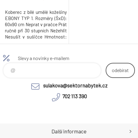
Koberec z bílé umělé kožešiny
EBONY TYP 1. Rozměry (ŠxD):
60x90 cm Neprat v pračce Prát
ručně při 30 stupních Nežehlit
Nesušit v sušičce Hmotnost:
1kg
Slevy a novinky e-mailem
odebírat
sulakova@sektornabytek.cz
702 113 390
Další informace