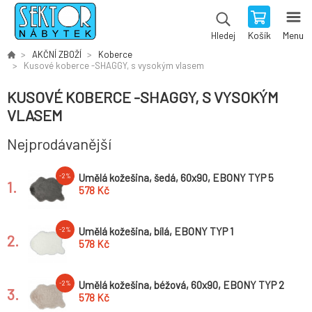
Košík
Menu
Hledej
AKČNÍ ZBOŽÍ
Koberce
Kusové koberce -SHAGGY, s vysokým vlasem
KUSOVÉ KOBERCE -SHAGGY, S VYSOKÝM
VLASEM
Nejprodávanější
Umělá kožešina, šedá, 60x90, EBONY TYP 5
-2%
1.
578 Kč
Umělá kožešina, bílá, EBONY TYP 1
-2%
2.
578 Kč
Umělá kožešina, béžová, 60x90, EBONY TYP 2
-2%
3.
578 Kč