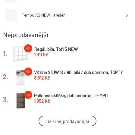
Tempo AS NEW - trešeň
Nejprodávanější
Regál, bílá, Tofi 5 NEW
-2%
1.
1 911 Kč
Vitrína 2D1W1S / 80, bílá / dub sonoma, TOPTY
-2%
2.
TYP 02
3 812 Kč
Policová skříňka, dub sonoma, TEMPO
-2%
3.
ASISTENT NEW 035
1 852 Kč
Sokl ke skříňce, dub sonoma, TEMPO
-2%
Další nejprodávanější
4.
ASISTENT NEW 031
480 Kč