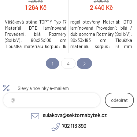
1 290 Kč
2 490 Kč
1 264 Kč
2 440 Kč
Věšáková stěna TOPTY Typ 17
regál otevřený Materiál: DTD
Materiál: DTD laminovaná
laminovaná Provedení: bílá /
Provedení: bílá Rozměry
dub sonoma Rozměry (ŠxHxV):
(ŠxHxV): 80x23x100 cm
80x33x183 cm Tloušťka
Tloušťka materiálu korpus: 16
materiálu korpus: 16 mm
mm 4 věšáky Police Úložný
Tloušťka materiálu vrchní
prostor Moderní sektorový
desky: 32 mm Moderní
1
4
systém vhodný na zařízení
sektorový systém vhodný na
kanceláří, pracoven, obývacích
zařízení kanceláří, pracoven,
prostorů či síní Hmotnost:
obývacích prostorů či předsíní
10.5kg
Hmotnost: 28.8kg
Slevy a novinky e-mailem
odebírat
sulakova@sektornabytek.cz
702 113 390