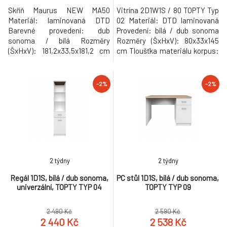
Skříň Maurus NEW MA50
Vitrína 2D1W1S / 80 TOPTY Typ
Materiál: laminovaná DTD
02 Materiál: DTD laminovaná
Barevné provedení: dub
Provedení: bílá / dub sonoma
sonoma / bílá Rozměry
Rozměry (ŠxHxV): 80x33x145
(ŠxHxV): 181,2x33,5x181,2 cm
cm Tloušťka materiálu korpus:
Tloušťka materiálu: 16 mm
16 mm Tloušťka materiálu
Dodávané v demontu.
vrchní desky: 32 mm Moderní
Hmotnost: 86.5kg
sektorový systém vhodný na
-2%
-2%
zařízení kanceláří, pracoven,
obývacích prostorů či předsíní
Hmotnost: 43.5kg
2 týdny
2 týdny
Regál 1D1S, bílá / dub sonoma,
PC stůl 1D1S, bílá / dub sonoma,
univerzální, TOPTY TYP 04
TOPTY TYP 09
2 490 Kč
2 590 Kč
2 440 Kč
2 538 Kč