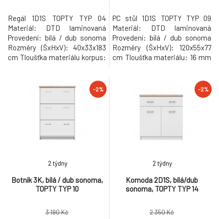
Regál 1D1S TOPTY TYP 04
PC stůl 1D1S TOPTY TYP 09
Materiál: DTD laminovaná
Materiál: DTD laminovaná
Provedení: bílá / dub sonoma
Provedení: bílá / dub sonoma
Rozměry (ŠxHxV): 40x33x183
Rozměry (ŠxHxV): 120x55x77
cm Tloušťka materiálu korpus:
cm Tloušťka materiálu: 16 mm
16 mm Tloušťka materiálu
Dodávané v demontu.
vrchní desky: 32 mm
Hmotnost: 32.5kg
Univerzální Dodávané v
-2%
-2%
demontu. Hmotnost: 29kg
2 týdny
2 týdny
Botník 3K, bílá / dub sonoma,
Komoda 2D1S, bílá/dub
TOPTY TYP 10
sonoma, TOPTY TYP 14
3 190 Kč
2 350 Kč