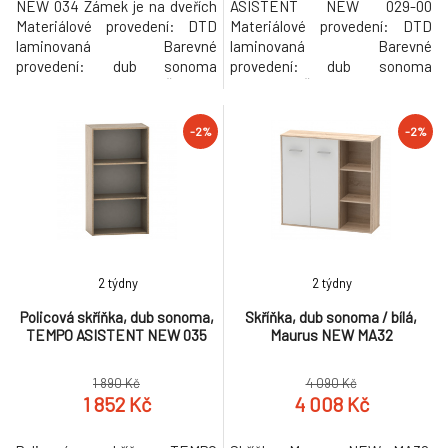
NEW 034 Zámek je na dveřích
ASISTENT NEW 029-00
Materiálové provedení: DTD
Materiálové provedení: DTD
laminovaná Barevné
laminovaná Barevné
provedení: dub sonoma
provedení: dub sonoma
Rozměry (ŠxHxV):
Rozměry (ŠxHxV): 120x25x25
57,2x33,6x105,9 cm Tloušťka
cm Tloušťka materiálu: 16 mm
materiálu: 16 mm Dodávané v
Dodávané v demontu.
-2%
-2%
demontu. Hmotnost: 22.5kg
Hmotnost: 8.4kg
2 týdny
2 týdny
Policová skříňka, dub sonoma,
Skříňka, dub sonoma / bílá,
TEMPO ASISTENT NEW 035
Maurus NEW MA32
1 890 Kč
4 090 Kč
1 852 Kč
4 008 Kč