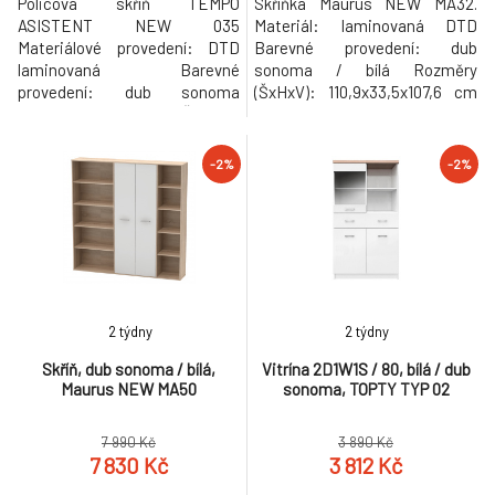
Policová skříň TEMPO
Skříňka Maurus NEW MA32.
ASISTENT NEW 035
Materiál: laminovaná DTD
Materiálové provedení: DTD
Barevné provedení: dub
laminovaná Barevné
sonoma / bílá Rozměry
provedení: dub sonoma
(ŠxHxV): 110,9x33,5x107,6 cm
Rozměry (ŠxHxV):
Nosnost vrchní desky: 15 kg
57,2x33,6x105,9 cm Tloušťka
Tloušťka materiálu: 16 mm
materiálu: 16 mm Dodávané v
Dodávané v demontu.
-2%
-2%
demontu. Hmotnost: 17kg
Hmotnost: 38kg
2 týdny
2 týdny
Skříň, dub sonoma / bílá,
Vitrína 2D1W1S / 80, bílá / dub
Maurus NEW MA50
sonoma, TOPTY TYP 02
7 990 Kč
3 890 Kč
7 830 Kč
3 812 Kč