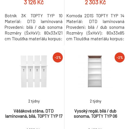
3 126 Kč
2 303 Kč
Botník 3K TOPTY TYP 10
Komoda 2D1S TOPTY TYP 14
Materiál: DTD laminovaná
Materiál: DTD laminovaná
Provedení: bílá / dub sonoma
Provedení: bílá / dub sonoma
Rozměry (ŠxHxV): 80x33x121
Rozměry (ŠxHxV): 80x33x85
cm Tloušťka materiálu korpus:
cm Tloušťka materiálu korpus:
16 mm Tloušťka materiálu
16 mm Tloušťka materiálu
vrchní desky: 32 mm
vrchní desky: 32 mm Dodávané
Dodávané v demontu.
v demontu. Hmotnost: 23.6kg
-2%
-2%
Hmotnost: 27.2kg
2 týdny
2 týdny
Věšáková stěna, DTD
Vysoký regál, bílá / dub
laminovaná, bílá, TOPTY TYP 17
sonoma, TOPTY TYP 06