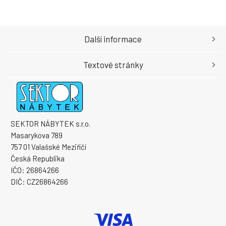
Další informace
Textové stránky
SEKTOR NÁBYTEK s.r.o.
Masarykova 789
757 01 Valašské Meziříčí
Česká Republika
IČO: 26864266
DIČ: CZ26864266