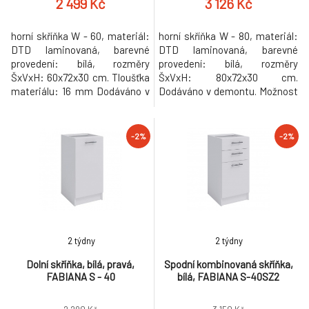
2 499 Kč
3 126 Kč
horní skříňka W - 60, materiál:
horní skříňka W - 80, materiál:
DTD laminovaná, barevné
DTD laminovaná, barevné
provedení: bílá, rozměry
provedení: bílá, rozměry
ŠxVxH: 60x72x30 cm. Tloušťka
ŠxVxH: 80x72x30 cm.
materiálu: 16 mm Dodáváno v
Dodáváno v demontu. Možnost
demontu. Možnost zakoupení
zakoupení pracovní desky
pracovní desky Fabiana
Fabiana Metalic brown šedá s
Metalic brown šedá s tloušťkou
tloušťkou 2,8 cm, šířkou 60 cm
-2%
-2%
2,8 cm, šířkou 60 cm a cenou
a cenou za bm 1.450 Kč.
za bm 1.450 Kč. Možnost
Možnost dokoupení
dokoupení univerzálního L / P
univerzálního L / P dřezu LAY
dřezu LAY ON. Horní skříňky se
ON. Horní skříňky se nemontují
nemontu
na lištu, ale věší se n
2 týdny
2 týdny
Dolní skříňka, bílá, pravá,
Spodní kombinovaná skříňka,
FABIANA S - 40
bílá, FABIANA S-40SZ2