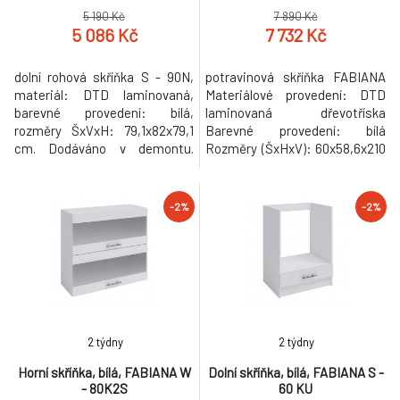
5 190 Kč
7 890 Kč
5 086 Kč
7 732 Kč
dolní rohová skříňka S - 90N,
potravinová skříňka FABIANA
materiál: DTD laminovaná,
Materiálové provedení: DTD
barevné provedení: bílá,
laminovaná dřevotříska
rozměry ŠxVxH: 79,1x82x79,1
Barevné provedení: bílá
cm. Dodáváno v demontu.
Rozměry (ŠxHxV): 60x58,6x210
Možnost zakoupení pracovní
cm Dodávané v demontu.
desky Fabiana Metalic brown
Možnost zakoupení pracovní
šedá s tloušťkou 2,8 cm, šířkou
desky Fabiana Metalic brown
-2%
-2%
60 cm a cenou za bm 1.450 Kč.
šedá s tloušťkou 2,8 cm, šířkou
Možnost dokoupení
60 cm a cenou za bm 1.450 Kč.
univerzálního L / P dřezu LAY
Možnost dokoupení
ON. Hmotnost: 42.3kg
univerzálního L / P dřezu LAY
ON. Hmotnost: 62kg
2 týdny
2 týdny
Horní skříňka, bílá, FABIANA W
Dolní skříňka, bílá, FABIANA S -
- 80K2S
60 KU