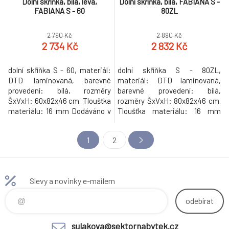
Dolní skříňka, bílá, levá,
Dolní skříňka, bílá, FABIANA S -
FABIANA S - 60
80ZL
2 790 Kč
2 890 Kč
2 734 Kč
2 832 Kč
dolní skříňka S - 60, materiál:
dolní skříňka S - 80ZL,
DTD laminovaná, barevné
materiál: DTD laminovaná,
provedení: bílá, rozměry
barevné provedení: bílá,
ŠxVxH: 60x82x46 cm. Tloušťka
rozměry ŠxVxH: 80x82x46 cm.
materiálu: 16 mm Dodáváno v
Tloušťka materiálu: 16 mm
demontu. Možnost zakoupení
Dodáváno v demontu. Možnost
pracovní desky Fabiana
zakoupení pracovní desky
1
2
Metalic brown šedá s tloušťkou
Fabiana Metalic brown šedá s
2,8 cm, šířkou 60 cm a cenou
tloušťkou 2,8 cm, šířkou 60 cm
za bm 1.450 Kč. Možnost
a cenou za bm 1.450 Kč.
dokoupení univerzálního L / P
Možnost dokoupení
Slevy a novinky e-mailem
dřezu LAY ON. Hmotnost:
univerzálního L / P dřezu LAY
21.6kg
ON. Hmotnost: 25kg
odebírat
sulakova@sektornabytek.cz