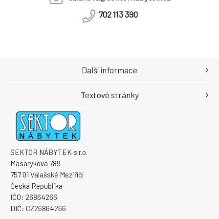
702 113 390
Další informace
Textové stránky
SEKTOR NÁBYTEK s.r.o.
Masarykova 789
757 01 Valašské Meziříčí
Česká Republika
IČO: 26864266
DIČ: CZ26864266