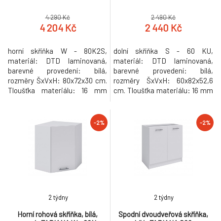
4 290 Kč
2 490 Kč
4 204 Kč
2 440 Kč
horní skříňka W - 80K2S,
dolní skříňka S - 60 KU,
materiál: DTD laminovaná,
materiál: DTD laminovaná,
barevné provedení: bílá,
barevné provedení: bílá,
rozměry ŠxVxH: 80x72x30 cm.
rozměry ŠxVxH: 60x82x52,6
Tloušťka materiálu: 16 mm
cm. Tloušťka materiálu: 16 mm
Dodáváno v demontu. Možnost
Dodáváno v demontu. Možnost
zakoupení pracovní desky
zakoupení pracovní desky
Fabiana Metalic brown šedá s
Fabiana Metalic brown šedá s
-2%
-2%
tloušťkou 2,8 cm, šířkou 60 cm
tloušťkou 2,8 cm, šířkou 60 cm
a cenou za bm 1.450 Kč.
a cenou za bm 1.450 Kč.
Možnost dokoupení
Možnost dokoupení
univerzálního L / P dřezu LAY
univerzálního L / P dřezu LAY
ON. Horní skříňky se nemo
ON. Hmotnost: 21.3kg
2 týdny
2 týdny
Horní rohová skříňka, bílá,
Spodní dvoudveřová skříňka,