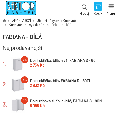
Košík
Menu
Hledej
AKČNÍ ZBOŽÍ
Jídelní nábytek a Kuchyně
Kuchyně - na vyskládání
Fabiana - bílá
FABIANA - BÍLÁ
Nejprodávanější
Dolní skříňka, bílá, levá, FABIANA S - 60
-2%
1.
2 734 Kč
Dolní skříňka, bílá, FABIANA S - 80ZL
-2%
2.
2 832 Kč
Dolní rohová skříňka, bílá, FABIANA S - 90N
-2%
3.
5 086 Kč