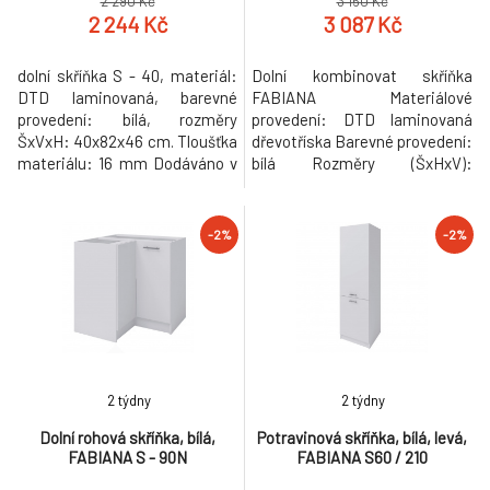
2 290 Kč
3 150 Kč
2 244 Kč
3 087 Kč
dolní skříňka S - 40, materiál:
Dolní kombinovat skříňka
DTD laminovaná, barevné
FABIANA Materiálové
provedení: bílá, rozměry
provedení: DTD laminovaná
ŠxVxH: 40x82x46 cm. Tloušťka
dřevotříska Barevné provedení:
materiálu: 16 mm Dodáváno v
bílá Rozměry (ŠxHxV):
demontu. Možnost zakoupení
40x46x82 cm Tloušťka
pracovní desky Fabiana
materiálu: 16 mm Bez pracovní
Metalic brown šedá s tloušťkou
desky. Dodávané v demontu.
-2%
-2%
2,8 cm, šířkou 60 cm a cenou
Možnost zakoupení pracovní
za bm 1.450 Kč. Možnost
desky Fabiana Metalic brown
dokoupení univerzálního L / P
šedá s tloušťkou 2,8 cm, šířkou
dřezu LAY ON. Hmotnost:
60 cm a cenou za bm 1.450 Kč.
16.9kg
Možnost dokoupení uni
2 týdny
2 týdny
Dolní rohová skříňka, bílá,
Potravinová skříňka, bílá, levá,
FABIANA S - 90N
FABIANA S60 / 210