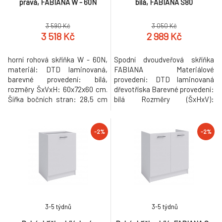
pravá, FABIANA W - 60N
bílá, FABIANA S80
3 590 Kč
3 050 Kč
3 518 Kč
2 989 Kč
horní rohová skříňka W - 60N,
Spodní dvoudveřová skříňka
materiál: DTD laminovaná,
FABIANA Materiálové
barevné provedení: bílá,
provedení: DTD laminovaná
rozměry ŠxVxH: 60x72x60 cm.
dřevotříska Barevné provedení:
Šířka bočních stran: 28,5 cm
bílá Rozměry (ŠxHxV):
Tloušťka materiálu: 16 mm
80x46x82 cm Tloušťka
Dodáváno v demontu. Možnost
materiálu: 16 mm Bez pracovní
zakoupení pracovní desky
desky. Dodávané v demontu.
-2%
-2%
Fabiana Metalic brown šedá s
Možnost zakoupení pracovní
tloušťkou 2,8 cm, šířkou 60 cm
desky Fabiana Metalic brown
a cenou za bm 1.450 Kč.
šedá s tloušťkou 2,8 cm, šířkou
Možnost dokoupení
60 cm a cenou za bm 1.450 Kč.
univerzálního L / P
Možnost dokoupení u
3-5 týdnů
3-5 týdnů