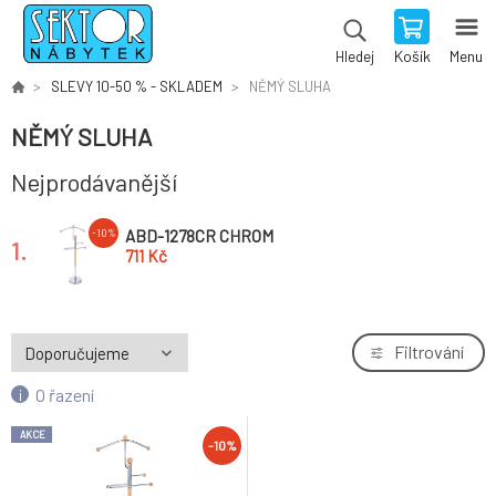
Košík
Menu
Hledej
SLEVY 10-50 % - SKLADEM
NĚMÝ SLUHA
NĚMÝ SLUHA
Nejprodávanější
ABD-1278CR CHROM
-10%
1.
711 Kč
Filtrování
O řazení
AKCE
-10%