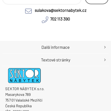
sulakova@sektornabytek.cz
702 113 390
Další informace
Textové stránky
SEKTOR NÁBYTEK s.r.o.
Masarykova 789
757 01 Valašské Meziříčí
Česká Republika