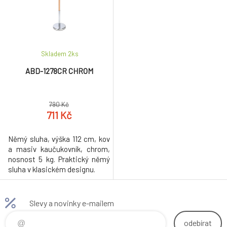
Skladem 2
ks
ABD-1278CR CHROM
790 Kč
711 Kč
Němý sluha, výška 112 cm, kov
a masiv kaučukovník, chrom,
nosnost 5 kg. Praktický němý
sluha v klasickém designu.
Slevy a novinky e-mailem
odebírat