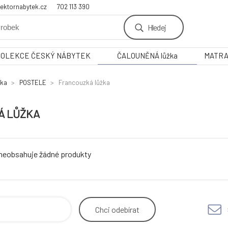
ektornabytek.cz
702 113 390
Hledej
KOLEKCE ČESKÝ NÁBYTEK
ČALOUNĚNÁ lůžka
MATR
žka
POSTELE
Francouzká lůžka
Á LŮŽKA
 neobsahuje žádné produkty
Chci
odebírat