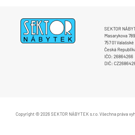
SEKTOR NÁBYTE
Masarykova 78
757 01 Valašské 
Česká Republik
IČO: 26864266
DIČ: CZ268642
Copyright © 2026 SEKTOR NÁBYTEK s.r.o.
Všechna práva vy