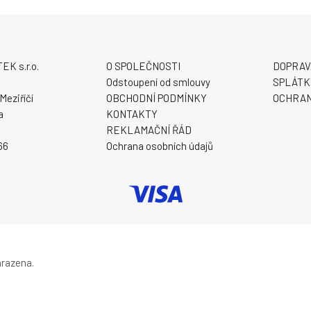
K s.r.o.
O SPOLEČNOSTI
DOPRAV
9
Odstoupení od smlouvy
SPLÁTK
Meziříčí
OBCHODNÍ PODMÍNKY
OCHRAN
a
KONTAKTY
REKLAMAČNÍ ŘÁD
66
Ochrana osobních údajů
hrazena.