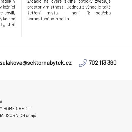
řádek v
Zrcadlo na dveře skříně opticky zvětšuje
v ložnici
prostor v místnosti. Jednou z výhod je také
e chvíli,
šetření místa - není již potřeba
e, kde co
samostaného zrcadla.
ty, kteří
uložené,
e nábytek
sulakova@sektornabytek.cz
702 113 390
A
Y HOME CREDIT
A OSOBNÍCH údajů