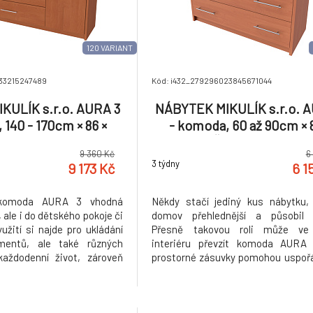
120 VARIANT
433215247489
Kód: i432_279296023845671044
KULÍK s.r.o. AURA 3
NÁBYTEK MIKULÍK s.r.o. A
 140 - 170cm × 86 ×
- komoda, 60 až 90cm × 
ka: 160cm, Hloubka:
36/43cm Šířka: 90cm, Hlo
9 360 Kč
6
, Dekor: olše
36cm, Dekor: olše
3 týdny
9 173 Kč
6 1
komoda AURA 3 vhodná
Někdy stačí jediný kus nábytku,
, ale i do dětského pokoje či
domov přehlednější a působil út
užití si najde pro ukládání
Přesně takovou roli může v
umentů, ale také různých
interiéru převzít komoda AURA 1
každodenní život, zároveň
prostorné zásuvky pomohou uspoř
 horním plátu mít vystavené
potřebné, zatímco kvalitní
ekorace nebo květiny dle
zpracování a jednoduchý design z n
í. Kvalitní zásuvky, úchytky
spolehlivého společníka do l