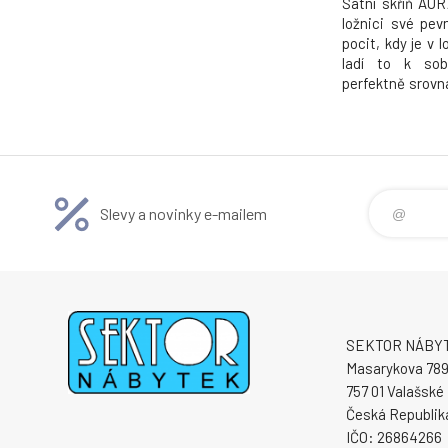
Šatní skříň AU
ložnici své pev
pocit, kdy je v 
ladí to k sob
perfektně srovn
vznikla pro ty, 
přehledně uložen
jistotu, že náby
Slevy a novinky e-mailem
SEKTOR NÁBYTE
Masarykova 78
757 01 Valašské 
Česká Republik
IČO: 26864266