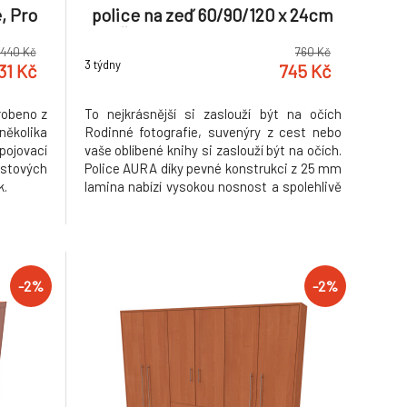
, Pro
police na zeď 60/90/120 x 24cm
lká do
Šířka: 60cm, Dekor: olše
440 Kč
760 Kč
3 týdny
31 Kč
745 Kč
robeno z
To nejkrásnější si zaslouží být na očích
ěkolika
Rodinné fotografie, suvenýry z cest nebo
pojovací
vaše oblíbené knihy si zaslouží být na očích.
stových
Police AURA díky pevné konstrukci z 25 mm
k.
lamina nabízí vysokou nosnost a spolehlivě
unese vše, co chcete mít stále na dosah.
Vybrat si můžete ze 3 šířek – 60, 90 nebo
120 cm, takže ji snadno přizpůsobíte svému
p
-2%
-2%