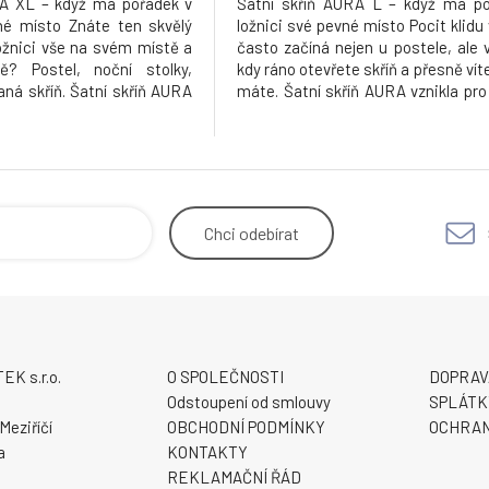
RA XL – když má pořádek v
Šatní skříň AURA L – když má po
né místo Znáte ten skvělý
ložnici své pevné místo Pocit klidu 
ložnici vše na svém místě a
často začíná nejen u postele, ale v
ě? Postel, noční stolky,
kdy ráno otevřete skříň a přesně vít
aná skříň. Šatní skříň AURA
máte. Šatní skříň AURA vznikla pro 
kteří chtějí mít své oblečení
chtějí mít své oblečení přehledně 
é, prostor vizuálně čistý a
prostor vizuálně čistý a jistotu, ž
tek bude sloužit dlouhé rok
bude sloužit dlouhé roky bez s
Chci
odebírat
K s.r.o.
O SPOLEČNOSTI
DOPRAV
9
Odstoupení od smlouvy
SPLÁTK
Meziříčí
OBCHODNÍ PODMÍNKY
OCHRAN
a
KONTAKTY
REKLAMAČNÍ ŘÁD