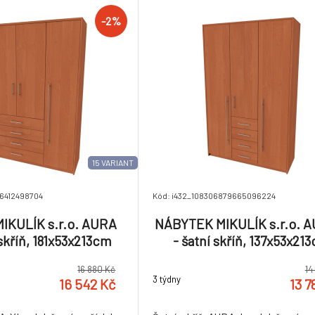
dětského pokoje, předsíně i pracov
-2%
15 VARIANT
56412498704
Kód: i432_108306879665096224
IKULÍK s.r.o. AURA
NÁBYTEK MIKULÍK s.r.o. 
 skříň, 181x53x213cm
- šatní skříň, 137x53x21
ekor: olše
Dekor: olše
16 880 Kč
14
3 týdny
16 542 Kč
13 7