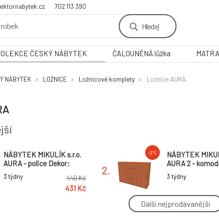
ektornabytek.cz
702 113 390
Hledej
KOLEKCE ČESKÝ NÁBYTEK
ČALOUNĚNÁ lůžka
MATR
Ý NÁBYTEK
LOŽNICE
Ložnicové komplety
Ložnice AURA
RA
jší
-2%
NÁBYTEK MIKULÍK s.r.o.
NÁBYTEK MIKULÍ
AURA - police Dekor:
AURA 2 - komoda
2.
modřín latté, Pro typ:
130cm × 86 × 36
3 týdny
3 týdny
440 Kč
AURA XXL, Varianta:
Šířka: 120cm, H
431 Kč
Velká do krajní části
36cm, Dekor: ol
Další nejprodávanější
-2%
NÁBYTEK MIKULÍK s.r.o.
NÁBYTEK MIKULÍ
AURA L - šatní skříň,
AURA XL - šatní 