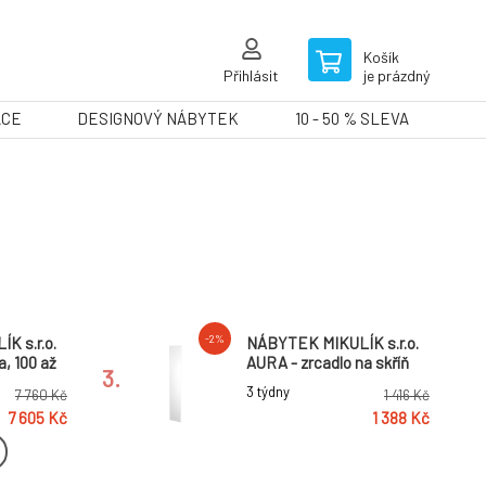
Košík
Přihlásit
je prázdný
ACE
DESIGNOVÝ NÁBYTEK
10 - 50 % SLEVA
-2%
K s.r.o.
NÁBYTEK MIKULÍK s.r.o.
, 100 až
AURA - zrcadlo na skříň
3.
/43cm
Pro typ: AURA XL,
3 týdny
7 760 Kč
1 416 Kč
loubka:
Varianta: Na dlouhé dveře
7 605 Kč
1 388 Kč
še
-2%
K s.r.o.
NÁBYTEK MIKULÍK s.r.o.
skříň,
AURA 1 - komoda, 60 až