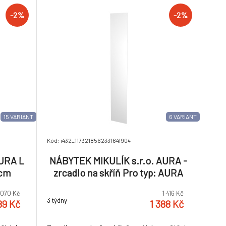
n
-2%
-2%
15 VARIANT
6 VARIANT
Kód: i432_1173218562331641904
AURA L
NÁBYTEK MIKULÍK s.r.o. AURA -
3cm
zrcadlo na skříň Pro typ: AURA
XL, Varianta: Na dlouhé dveře
 070 Kč
1 416 Kč
3 týdny
89 Kč
1 388 Kč