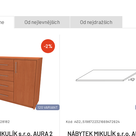
5.
137x53x213cm Dekor: olše
181x53x213cm De
3 týdny
3 týdny
14 070 Kč
13 789 Kč
me
Od nejlevnějších
Od nejdražších
-2%
NÁBYTEK MIKULÍK s.r.o.
NÁBYTEK MIKULÍ
AURA XXL - šatní skříň,
AURA 3 - komoda
8.
270x53x213cm Dekor:
170cm × 86 × 36
3 týdny
3 týdny
21 640 Kč
olše
Šířka: 160cm, H
-2%
21 207 Kč
36cm, Dekor: ol
120 VARIANT
728182
Kód: i432_5198722321669472624
KULÍK s.r.o. AURA 2
NÁBYTEK MIKULÍK s.r.o. A