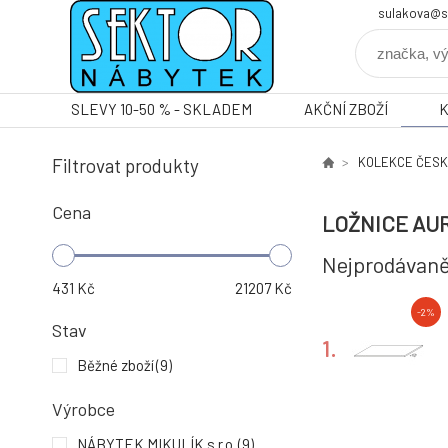
sulakova@s
SLEVY 10-50 % - SKLADEM
AKČNÍ ZBOŽÍ
Filtrovat produkty
KOLEKCE ČESK
Cena
LOŽNICE AU
Nejprodávaně
431
Kč
21207
Kč
-2%
Stav
1.
Běžné zboží
(9)
Výrobce
-2%
NÁBYTEK MIKULÍK s.r.o.
(9)