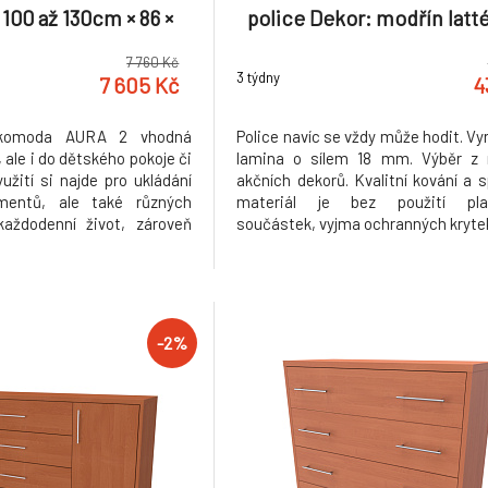
100 až 130cm × 86 ×
police Dekor: modřín latté
ka: 120cm, Hloubka:
typ: AURA XXL, Varianta: Ve
7 760 Kč
, Dekor: olše
krajní části
3 týdny
7 605 Kč
4
komoda AURA 2 vhodná
Police navíc se vždy může hodit. Vy
, ale i do dětského pokoje či
lamina o sílem 18 mm. Výběr z n
užití si najde pro ukládání
akčních dekorů. Kvalitní kování a s
umentů, ale také různých
materiál je bez použití pla
každodenní život, zároveň
součástek, vyjma ochranných kryte
 horním plátu mít vystavené
ekorace nebo květiny dle
í. Kvalitní zásuvky, úchytky
-2%