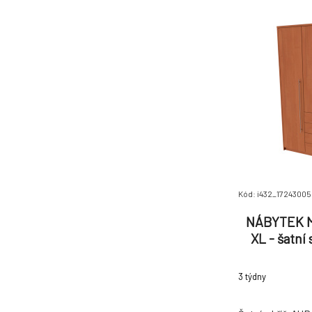
a pojezdy jso
Kód: i432_1724300
NÁBYTEK M
XL - šatní
D
3 týdny