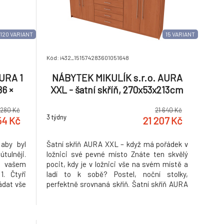
120 VARIANT
15 VARIANT
Kód: i432_151574283601051648
URA 1
NÁBYTEK MIKULÍK s.r.o. AURA
86 ×
XXL - šatní skříň, 270x53x213cm
ubka:
Dekor: olše
 280 Kč
21 640 Kč
3 týdny
54 Kč
21 207 Kč
 aby byl
Šatní skříň AURA XXL – když má pořádek v
ulněji.
ložnici své pevné místo Znáte ten skvělý
e vašem
pocit, kdy je v ložnici vše na svém místě a
. Čtyři
ladí to k sobě? Postel, noční stolky,
ádat vše
perfektně srovnaná skříň. Šatní skříň AURA
 české
vznikla pro ty, kteří chtějí mít své oblečení
í dělají
přehledně uložené, prostor vizuálně čistý a
ožnice,
jistotu, že nábytek bude sloužit dlouhé ro