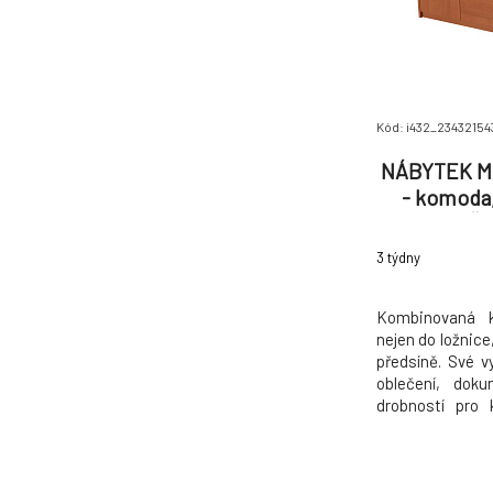
Kód: i432_2343215
NÁBYTEK MI
- komoda,
36/43cm Šíř
36cm
3 týdny
Kombinovaná 
nejen do ložnice
předsíně. Své vy
oblečení, dok
drobností pro 
můžete na jejím
fotografie, d
vlastního uvážen