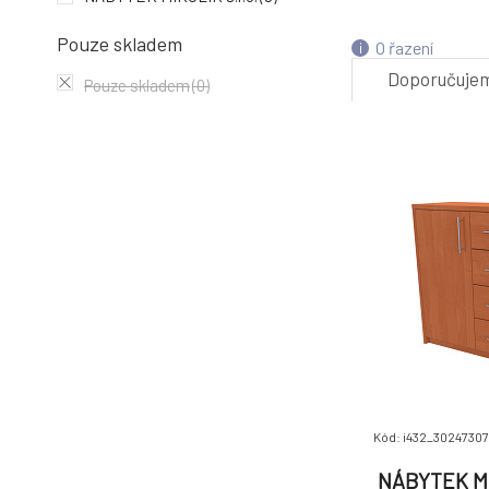
4.
Pouze skladem
O řazení
Doporučuje
Pouze skladem
(0)
-2%
7.
Kód: i432_3024730
NÁBYTEK MI