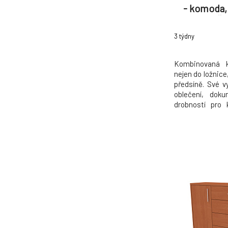
- komoda, 
36/43cm Šíř
36cm
3 týdny
Kombinovaná 
nejen do ložnice
předsíně. Své vy
oblečení, dok
drobností pro 
můžete na jejím
fotografie, d
vlastního uvážen
a pojezdy jso