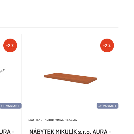
6.
kor: olše
90cm × 86 × 36/43cm
3 týdny
16 880 Kč
6 280 Kč
Šířka: 90cm, Hloubka:
16 542 Kč
6 154 Kč
36cm, Dekor: olše
-2%
K s.r.o.
NÁBYTEK MIKULÍK s.r.o.
, 140 -
AURA - police na zeď
9.
/43cm
60/90/120 x 24cm Šířka:
3 týdny
9 360 Kč
760 Kč
loubka:
60cm, Dekor: olše
-2%
-2%
9 173 Kč
745 Kč
še
90 VARIANT
45 VARIANT
Kód: i432_730087994418473314
URA -
NÁBYTEK MIKULÍK s.r.o. AURA -