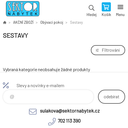
Košík
Menu
Hledej
AKČNÍ ZBOŽÍ
Obývací pokoj
Sestavy
SESTAVY
Filtrování
Vybraná kategorie neobsahuje žádné produkty
Slevy a novinky e-mailem
odebírat
sulakova@sektornabytek.cz
702 113 390