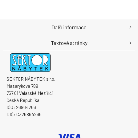
Další informace
Textové stránky
SEKTOR NÁBYTEK s.r.o.
Masarykova 789
757 01 Valašské Meziříčí
Česká Republika
IČO: 26864266
DIČ: CZ26864266