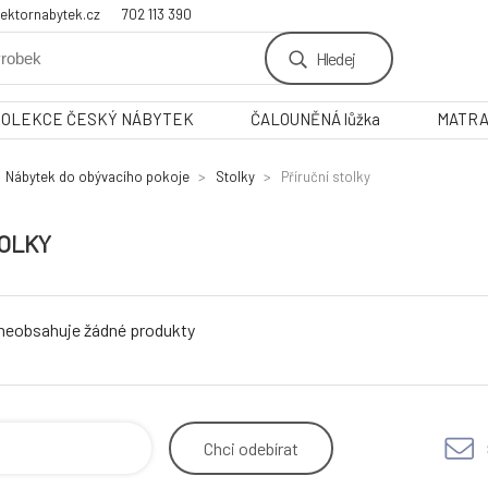
ektornabytek.cz
702 113 390
Hledej
KOLEKCE ČESKÝ NÁBYTEK
ČALOUNĚNÁ lůžka
MATR
Nábytek do obývacího pokoje
Stolky
Příruční stolky
TOLKY
 neobsahuje žádné produkty
Chci
odebírat