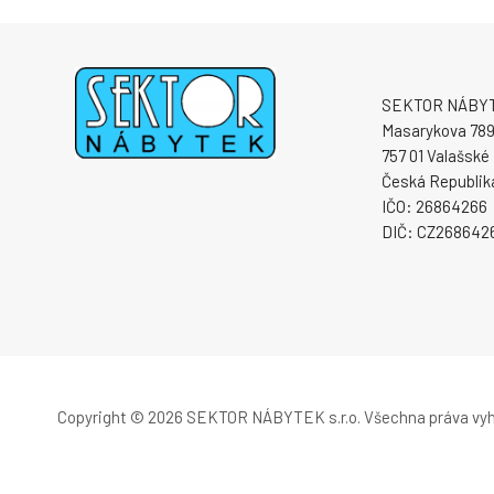
SEKTOR NÁBYTE
Masarykova 78
757 01 Valašské 
Česká Republik
IČO: 26864266
DIČ: CZ268642
Copyright © 2026 SEKTOR NÁBYTEK s.r.o.
Všechna práva vy