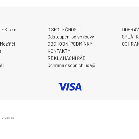
K s.r.o.
O SPOLEČNOSTI
DOPRAV
9
Odstoupení od smlouvy
SPLÁTK
Meziříčí
OBCHODNÍ PODMÍNKY
OCHRAN
a
KONTAKTY
REKLAMAČNÍ ŘÁD
66
Ochrana osobních údajů
hrazena.