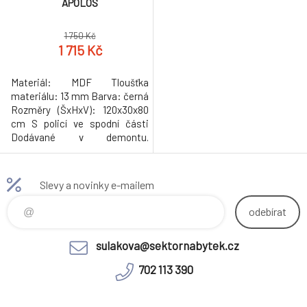
APOLOS
1 750 Kč
1 715 Kč
Materiál: MDF Tloušťka
materiálu: 13 mm Barva: černá
Rozměry (ŠxHxV): 120x30x80
cm S policí ve spodní části
Dodávané v demontu.
Hmotnost: 14kg
Slevy a novinky e-mailem
odebírat
sulakova@sektornabytek.cz
702 113 390