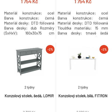
1 754 Kč
1 754 Kč
Materiál konstrukce: ocel
Materiál konstrukce: ocel
Barva konstrukce: černá
Barva konstrukce: černá
Materiál desky: DTD fóliovaná
Materiál desky: DTD fóliovaná
Barva desky: dub Rozměry
Tloušťka materiálu: 15 mm
(ŠxHxV): 160x30x75 cm
Barva desky: tmavě šedá
industriální styl příruční
grafit Rozměry (ŠxHxV):
odkládací Jednoduché a
160x30x75 cm industriální styl
univerzální provedení estetický
příruční odkládací Jednoduché
-2%
-2%
vzhled funkční multifunkční
a univerzální provedení
využití Hmotnost: 10,3 kg
estetický vzhled funkční
Nosnost: 20 kg Dodávané v
multifunkční využití
demontu. Hmotnost: 11.5kg
Hmotnost: 10,3 kg Nosnost:
20 kg Dodávané v demontu.
Hm
2 týdny
2 týdny
Konzolový stolek, šedá, LOMIR
Konzolový stolek, bílá, FITRON