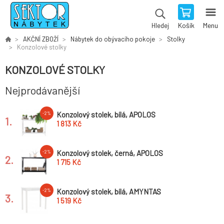
Košík
Menu
Hledej
AKČNÍ ZBOŽÍ
Nábytek do obývacího pokoje
Stolky
Konzolové stolky
KONZOLOVÉ STOLKY
Nejprodávanější
Konzolový stolek, bílá, APOLOS
-2%
1.
1 813 Kč
Konzolový stolek, černá, APOLOS
-2%
2.
1 715 Kč
Konzolový stolek, bílá, AMYNTAS
-2%
3.
1 519 Kč