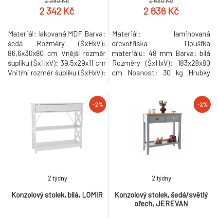
2 390 Kč
2 690 Kč
2 342 Kč
2 636 Kč
Materiál: lakovaná MDF Barva:
Materiál: laminovaná
šedá Rozměry (ŠxHxV):
dřevotříska Tloušťka
86,6x30x80 cm Vnější rozměr
materiálu: 48 mm Barva: bílá
šuplíku (ŠxHxV): 39,5x29x11 cm
Rozměry (ŠxHxV): 183x28x80
Vnitřní rozměr šuplíku (ŠxHxV):
cm Nosnost: 30 kg Hrubky
24,4x23,7x7 cm Tloušťka
konstrukce: 48 mm bez šuplíku
šuplíků: 12 mm Tloušťka
konzolový stolek Dodávané v
konstrukce: 15 mm Výška mezi
demontu Hmotnost: 16.8kg
-2%
-2%
policemi: 27,5 cm Výška od
země po vrch spodní poličky:
10 cm Výška od země po spodní
část poličky: 5,5 cm Nosnost:
35 k
2 týdny
2 týdny
Konzolový stolek, bílá, LOMIR
Konzolový stolek, šedá/světlý
ořech, JEREVAN