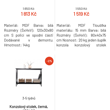
1 850 Kč
1 550 Kč
1 813 Kč
1 519 Kč
Materiál: MDF Barva: bílá
Materiál: MDF Tloušťka
Rozměry (ŠxHxV): 120x30x80
materiálu: 15 mm Barva: bílá
cm S policí ve spodní části
Rozměry (ŠxHxV): 80x40x75
Dodávané v demontu.
cm Nosnost: 20 kg jeden šuplík
Hmotnost: 14kg
konzola konzolový stolek
Dodávané v demontu.
Hmotnost: 10.3kg
-2%
3-5 týdnů
Konzolový stolek, černá,