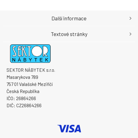
Další informace
Textové stránky
SEKTOR NÁBYTEK s.r.o.
Masarykova 789
757 01 Valašské Meziříčí
Česká Republika
IČO: 26864266
DIČ: CZ26864266