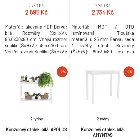
2 750 Kč
2 790 Kč
2 695 Kč
2 734 Kč
Materiál: lakovaná MDF Barva:
Materiál: MDF / DTD
bílá Rozměry (ŠxHxV):
laminovaná Tloušťka
86,6x30x80 cm Vnější rozměr
materiálu: 25 mm Barva: šedá
šuplíku (ŠxHxV): 39,5x29x11 cm
/ světlý ořech Rozměry
Vnitřní rozměr šuplíku (ŠxHxV):
(ŠxHxV): 80x30x80 cm dva
24,4x23,7x7 cm Tloušťka
šuplíky S policí konzola
šuplíků: 12 mm Tloušťka
konzolový stolek Dodávané v
konstrukce: 15 mm Výška mezi
demontu. Hmotnost: 18kg
-2%
-2%
policemi: 27,5 cm Výška od
země po vrch spodní poličky:
10 cm Výška od země po spodní
část poličky: 5,5 cm Nosnost:
35 k
2 týdny
2 týdny
Konzolový stolek, bílá, APOLOS
Konzolový stolek, bílá,
AMYNTAS