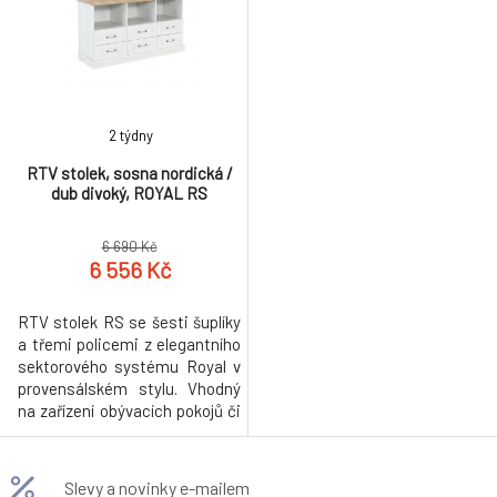
2 týdny
RTV stolek, sosna nordická /
dub divoký, ROYAL RS
6 690 Kč
6 556 Kč
RTV stolek RS se šesti šuplíky
a třemi policemi z elegantního
sektorového systému Royal v
provensálském stylu. Vhodný
na zařízení obývacích pokojů či
ložnic. Materiál: korpus DTD
laminovaná + ozdobné lišty,
kovové úchytky. Barevné
Slevy a novinky e-mailem