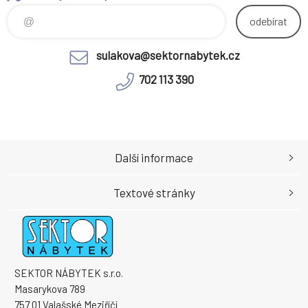
provedení: sosna
skandinávská v kombinaci s
odebírat
dubem divokým. Rozměry
ŠxHxV: 127x46x75 cm Tloušťka
sulakova@sektornabytek.cz
materiálu kor
702 113 390
Další informace
Textové stránky
SEKTOR NÁBYTEK s.r.o.
Masarykova 789
757 01 Valašské Meziříčí