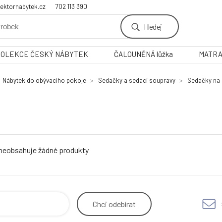
ektornabytek.cz
702 113 390
Hledej
KOLEKCE ČESKÝ NÁBYTEK
ČALOUNĚNÁ lůžka
MATR
Nábytek do obývacího pokoje
Sedačky a sedací soupravy
Sedačky na 
 neobsahuje žádné produkty
Chci
odebírat