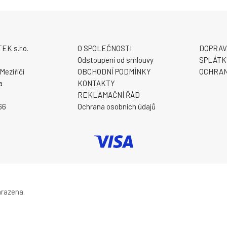
K s.r.o.
O SPOLEČNOSTI
DOPRAV
9
Odstoupení od smlouvy
SPLÁTK
Meziříčí
OBCHODNÍ PODMÍNKY
OCHRAN
a
KONTAKTY
REKLAMAČNÍ ŘÁD
66
Ochrana osobních údajů
hrazena.