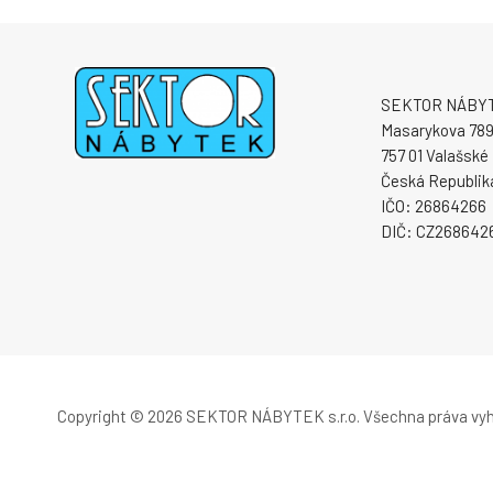
SEKTOR NÁBYTE
Masarykova 78
757 01 Valašské 
Česká Republik
IČO: 26864266
DIČ: CZ268642
Copyright © 2026 SEKTOR NÁBYTEK s.r.o.
Všechna práva vy