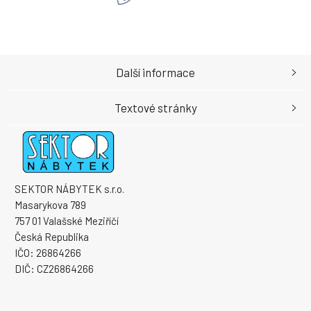
Další informace
Textové stránky
SEKTOR NÁBYTEK s.r.o.
Masarykova 789
757 01 Valašské Meziříčí
Česká Republika
IČO: 26864266
DIČ: CZ26864266