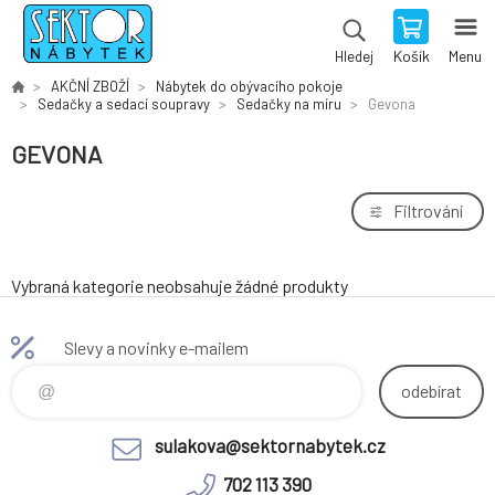
Košík
Menu
Hledej
AKČNÍ ZBOŽÍ
Nábytek do obývacího pokoje
Sedačky a sedací soupravy
Sedačky na míru
Gevona
GEVONA
Filtrování
Vybraná kategorie neobsahuje žádné produkty
Slevy a novinky e-mailem
odebírat
sulakova@sektornabytek.cz
702 113 390