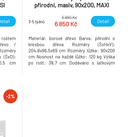
SI
přírodní, masiv, 90x200, MAXI
NEW
6 990 Kč
etail
Detail
3-5 týdnů
6 850 Kč
 roštem
Materiál: borové dřevo Barva: přírodní s
dřevo /
kresbou dřeva Rozměry (ŠxHxV):
Rozměry
204,8x96,5x69 cm Rozměry lůžka: 90x200
 (ŠxD):
cm Nosnost na každé lůžko: 120 kg Výška
0,5 cm
po rošt: 38,7 cm Dodáváno s latkovým
u: 20 mm
roštem Čtyři malé šuplíky Box se šuplíkem
60x40 mm
Velký šuplík Otevřený box na kolečkách
ozměrem
Úložný prostor Dodáváno bez matrací
abídky.
Doporučujeme zakoupit matrace z naš
-2%