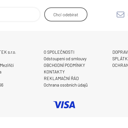
dávané v dem
zakoupit matrace z naší nabídky D
Chci
odebírat
K s.r.o.
O SPOLEČNOSTI
DOPRAV
9
Odstoupení od smlouvy
SPLÁTK
Meziříčí
OBCHODNÍ PODMÍNKY
OCHRAN
a
KONTAKTY
REKLAMAČNÍ ŘÁD
66
Ochrana osobních údajů