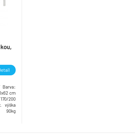
lkou,
etail
F Barva:
00x62 cm
/170/200
. výška
: 90kg
ábranou
lovaným
Možnost