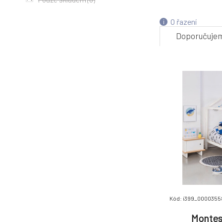
4.
O řazení
Doporučuje
Kód: i399_000035
Montess