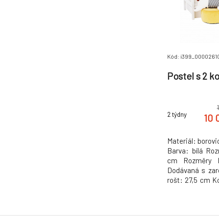
Kód: i399_0000261
Postel s 2 ko
2 týdny
10 
Materiál: borovi
Barva: bílá Ro
cm Rozměry l
Dodávaná s zar
rošt: 27,5 cm K
cm Nosnost: 
prostorem 2 zá
bez matrace Mo