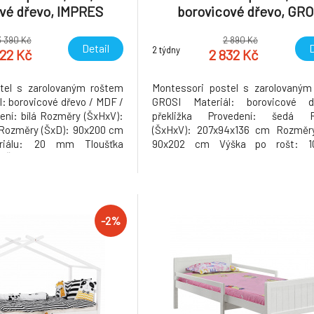
vé dřevo, IMPRES
borovicové dřevo, GRO
3 390 Kč
2 890 Kč
Detail
D
2 týdny
322 Kč
2 832 Kč
tel s zarolovaným roštem
Montessori postel s zarolovaným
: borovicové dřevo / MDF /
GROSI Materiál: borovicové 
dení: bílá Rozměry (ŠxHxV):
překližka Provedení: šedá 
Rozměry (ŠxD): 90x200 cm
(ŠxHxV): 207x94x136 cm Rozměry
eriálu: 20 mm Tloušťka
90x202 cm Výška po rošt: 1
u (ŠxH): 60x30 mm Možnost
Nosnost: 80 kg Tloušťka materiál
aci s rozměrem 90x200 cm
Tloušťka materiálu nohou (ŠxH): 
í nabídky. Nosnost: 90kg
Možnost dokoupit matraci s r
ontu. Hmotn
90x200 cm na základě naší n
Dodávané
-2%