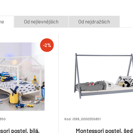
5.
2 týdny
2 týdny
10 290 Kč
10 084 Kč
me
Od nejlevnějších
Od nejdražších
-2%
5850
Kód: i399_0000355851
ori postel, bílá,
Montessori postel, šed