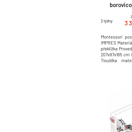
borovico
2 týdny
3 
Montessori pos
IMPRES Materiál
překližka Prove
207x97x165 cm 
Tloušťka mat
materiálu noho
dokoupit matr
na základě naš
Dodávané v dem