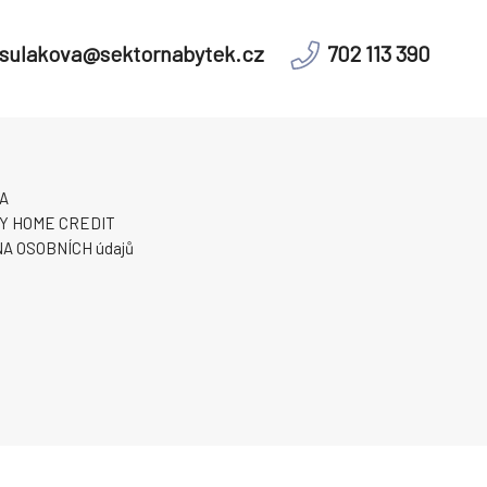
odávan
sulakova@sektornabytek.cz
702 113 390
A
Y HOME CREDIT
A OSOBNÍCH údajů