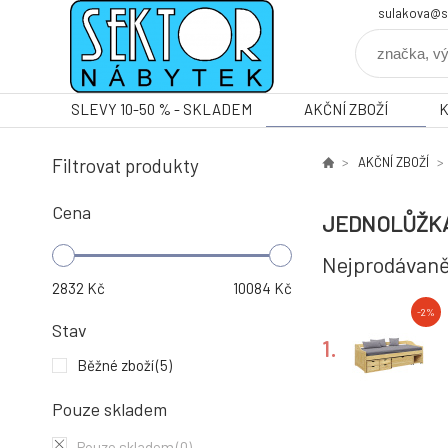
sulakova@s
SLEVY 10-50 % - SKLADEM
AKČNÍ ZBOŽÍ
Filtrovat produkty
AKČNÍ ZBOŽÍ
Cena
JEDNOLŮŽK
Nejprodávaně
2832
Kč
10084
Kč
-2%
Stav
1.
Běžné zboží
(5)
Pouze skladem
-2%
Pouze skladem
(0)