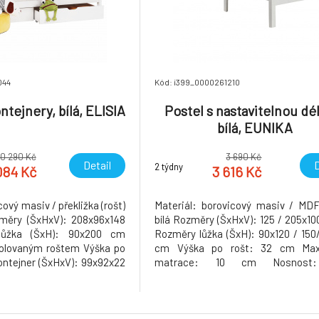
044
Kód: i399_0000261210
ntejnery, bílá, ELISIA
Postel s nastavitelnou dé
bílá, EUNIKA
10 290 Kč
3 690 Kč
Detail
D
2 týdny
084 Kč
3 616 Kč
cový masiv / překližka (rošt)
Materiál: borovicový masiv / MD
změry (ŠxHxV): 208x96x148
bílá Rozměry (ŠxHxV): 125 / 205x1
ůžka (ŠxH): 90x200 cm
Rozměry lůžka (ŠxH): 90x120 / 150
olovaným roštem Výška po
cm Výška po rošt: 32 cm Max
ontejner (ŠxHxV): 99x92x22
matrace: 10 cm Nosnost
max. 90 kg S úložným
Nastavitelná délka postele Se z
suvné kontejneru Dodávané
proti pádu S překližkovým zaro
žnost zakoupit matrace z
roštem Dodávané bez matrace 