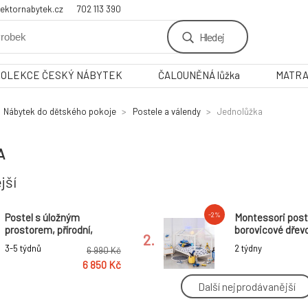
ektornabytek.cz
702 113 390
Hledej
KOLEKCE ČESKÝ NÁBYTEK
ČALOUNĚNÁ lůžka
MATR
Nábytek do dětského pokoje
Postele a válendy
Jednolůžka
A
jší
-2%
Postel s úložným
Montessori postel
prostorem, přírodní,
borovicové dřev
2.
masiv, 90x200, MAXI NEW
3-5 týdnů
2 týdny
6 990 Kč
6 850 Kč
Další nejprodávanější
-2%
Postel s 2 kontejnery, bílá,
Postel s nastavi
ELISIA
délkou, bílá, EU