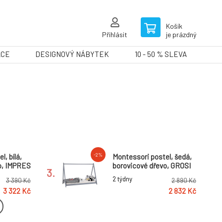
Košík
Přihlásit
je prázdný
ACE
DESIGNOVÝ NÁBYTEK
10 - 50 % SLEVA
-2%
, bílá,
Montessori postel, šedá,
o, IMPRES
borovicové dřevo, GROSI
3.
2 týdny
3 390 Kč
2 890 Kč
3 322 Kč
2 832 Kč
telnou
NIKA