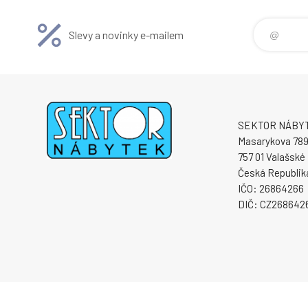
naší nabídky Do
Slevy a novinky e-mailem
SEKTOR NÁBYTE
Masarykova 78
757 01 Valašské 
Česká Republik
IČO: 26864266
DIČ: CZ268642