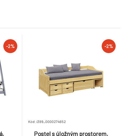
3 690 Kč
3 616 Kč
-2%
-2%
Kód: i399_0000274652
á,
Postel s úložným prostorem,